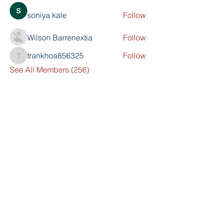
soniya kale
Follow
Wilson Barrenextia
Follow
trankhoa856325
Follow
trankhoa856325
See All Members (256)
Scholar's Prep Academy
The Kingdom Church (TKC)
800 N PineHills Rd
Orlando, FL 32808
Directorjex@gmail.com
407-485-3664