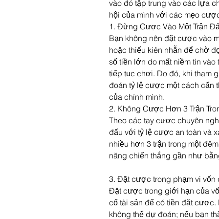
vào đó tập trung vào các lựa 
hội của mình với các mẹo cượ
1. Đừng Cược Vào Một Trận Đ
Bạn không nên đặt cược vào mộ
hoặc thiếu kiên nhẫn để chờ đợ
số tiền lớn do mất niềm tin vào
tiếp tục chơi. Do đó, khi tham
đoán tỷ lệ cược một cách cẩn t
của chính mình.
2. Không Cược Hơn 3 Trận Tr
Theo các tay cược chuyên nghiệ
đấu với tỷ lệ cược an toàn và 
nhiều hơn 3 trận trong một đêm
năng chiến thắng gần như bằn
3. Đặt cược trong phạm vi vốn
Đặt cược trong giới hạn của 
cố tài sản để có tiền đặt cược
không thể dự đoán; nếu bạn thắn