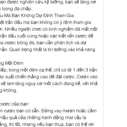
chọn được nghiên cứu kỹ lưỡng, bạn sẽ tăng cơ 
c bóng đá chấp.
ấu Mà Bạn Không Dự Định Tham Gia
t trận đấu mà bạn không có ý định tham gia 
i. Nhiều người chơi có kinh nghiệm đã mất một 
 trận đấu cuối cùng hoặc cạn kiệt vốn cược để 
 gia cược bóng đá, bạn cần phân tích và dự 
hận. Quan trọng nhất là tin tưởng vào khả năng 
ong Một Đêm
p, trong một đêm cụ thể, chỉ có từ 1 đến 3 trận 
xác suất chiến thắng cao để đặt cược. Cược vào 
 sẽ làm tăng nguy cơ một cách đáng kể, với khả 
g không.
 cược của bạn
vốn cược bạn có sẵn. Đừng vay mượn hoặc cầm 
. Hậu quả của những hành động như vậy là 
g, thì tốt, nhưng nếu bạn thua, bạn có thể rơi 