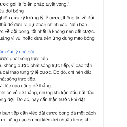
ợc gọi là "biện pháp tuyệt vọng."
ểu đội bóng
iên cứu kỹ lưỡng tỷ lệ cược, thông tin về đội 
thủ để đưa ra dự đoán chính xác. Nếu bạn 
c về đội bóng, tốt nhất là không nên đặt cược. 
áng vì vui hoặc dựa trên ứng dụng mẹo bóng 
làm đại lý nhà cái
ược phát sóng trực tiếp
 không được phát sóng trực tiếp, vì các trận 
cái thao túng tỷ lệ cược. Do đó, chỉ nên đặt 
át sóng trực tiếp.
ải lúc nào cũng dễ thắng
hìn có vẻ dễ thắng, nhưng khi trận đấu bắt đầu, 
ng đợi. Do đó, hãy cẩn thận trước khi đặt 
p bạn tiếp cận việc đặt cược bóng đá một cách 
ơn, nâng cao cơ hội kiếm lợi nhuận trong khi 