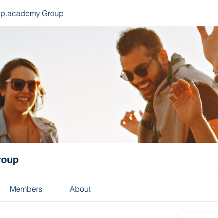
ep.academy Group
roup
Members
About