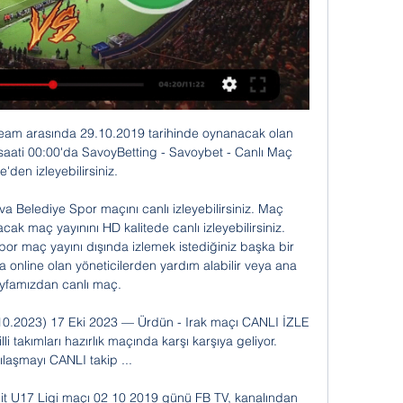
isar maçı canlı yayın

Hemen İzle. Bana Her Şey Yakışır 7 - 11 Eylül Fragmanı. Eski Diziler Uydu Ayarları Dizi Haberleri Dizi Fragmanları Yeni Diziler Canlı TV İzle Ana Haber Bugün Hangi Dizi Var? Reklam Künye İzleyici Temsilcisi Sales Bilgi Toplumu Hizmetleri Veri Politikas.

İşte Galatasaray ve Yeni Malatyaspor'un ilk 11'leri Süper Lig'in 5. haftasında Galatasaray, bu akşam deplasmanda BtcTurk Yeni Malatyaspor ile karşılaşacak.

Manisa Valisi Ahmet Deniz öncülüğünde, kurum müdürleri ile basın mensuplarının karşı karşıya geldiği maçta dostluk kazandı. 7-7 berabere biten maçta renkli görüntüler oluştu.

Ürdün - Irak 17 Ekim 2023 Maç Özeti, Goller ve Önemli Anlar 17 Eki 2023 — Ekim 2023 tarihli Ürdün - Irak maçının özeti, golleri, önemli Spor Haberleri Canlı Skor Maç Özeti. CANLI SKOR. TÜM MAÇLAR. SANA ÖZEL ...

Beşiktaş 0 - 1 Wolverhampton MAÇ ÖZETİ: Beşiktaş 0 - 1 Wolverhampton UEFA Avrupa Ligi Grup K 2019/2020 Vodafone Park Harald Lechner Andreas Heidenreich Maximilian Kolbitsch. 3 Ekim 2019 tarihinde Avrupa Ligi Maçları kapsamında karşılaşan Beşiktaş Wolverhampton Özet izlemek için sitemizi ziyaret edebilirsiniz. MAÇ ÖZETİ.

BB Erzurumspor - Yeni Malatyaspor maçını canlı izle yeni nesil red özellikli yayınlar ile donmadan canlı izleyebilirsiniz. Red fanatikler maç saatinde : {saat}

Diyar’da mutluluk rüzgarı. Önceki hafta Bucaspor ile sahasında berabere kalarak puan kaybı yaşayan Diyarbekirspor’da Serik Belediyespor’u galibiyetinin mutluluğu yaşanıyor Foto: Arşiv escort anadolu yakası DİYARBAKIR YENİGÜN &#...

Süper Lig'in 8. haftasında Trabzonspor, 19 Ekim Cumartesi günü Gaziantep Futbol Kulübünü konuk edecek. Medical Park Stadı'nda çıktığı son 8 lig maçında mağlubiyet yüzü görmeyen Karadeniz ekibi, seriyi sürdürmek amacında. Trabzonspor Gazişehir Gaziantep maçı canlı izle - Şifresiz Beinsports canlı maç izle

Ürdün: ABD askerlerine yönelik saldırı Suriye topraklarında 10 saat önce — CANLI · SON DAKİKA · GÜNDEM · EKONOMİ · YAŞAM · SPOR · DÜNYA · YAZARLAR ABD askerlerinin konuşlandığı Tenef Üssü, Suriye-Irak-Ürdün üçgeninde ...

antalyaspor trabzonspor canlı izle antalyaspor trabzonspor maç özeti antalyaspor trabzonspor video antalyaspor trabzonspor bilet fiyatları antalyaspor trabzonspor maçı antalyaspor trabzonspor maçını canlı izle trabzonspor antalyaspor canlı yayın antalyaspor trabzonspor maçı özet görüntüleri Antalyaspor - Trabzonspor maçı canlı lig tv izle Tarih: 04.02.2012 Saat: 16:00 Stat.

Portekiz U19 (Bayanlar) - Türkiye U19 (Bayanlar) arasında 12.09.2019 tarihinde oynanacak olan football maçını izlemek için maç saati 16:30'da Modabet TV | Modasport Tv - Canlı Maç İzle, Maç izle …

Ürdün U23 Irak U23 12 06 2023 Canlı Skor ve Maç Özeti Hazırlık Karşılaşmaları Ürdün U23 Irak U23 canlı skor ve maç özeti Yeni Şafak Spor'da Ürdün U23 Irak U23 maçının muhtemel 11'leri, maçın golleri ve maçın ...

Türkiye U19 - İskoçya U19 Maç Sonucu | 20 Mart tarihinde oynanan Türkiye U19 - İskoçya U19 maçının sonucu ve istatistikleri görmek için tıklayın!...

FC Wacker Innsbruck 2-Austria Lustenau - Sabah canlı skor. 2. Liga 18/19 2. Liga 19/20 İkinci Ligi 17/18 İkinci Ligi 16/17 İkinci Ligi 15/16 İkinci Ligi 14/15 İkinci Ligi 13/14 İkinci Ligi 12/13 İkinci Ligi 11/12 İkinci Ligi 10/11 ADEG Erste Liga 09/10 ADEG Erste Liga 08/09 Red Zac Erste Liga 07/08 Red Zac Erste Liga 06/07 Red Zac.

Kasımpaşa U21 Fenerbahçe U21 canlı maçı skor (ve video çevrimiçi canlı izle yayın) başlıyor 4.5.2019. te 11:00 saat UTC U21 Ligi, Gr. Super Lig, Turkey Amateur.

Hırvatistan havaalanları ile ilgili ayrıntılı bilgi almak için aşağıdaki bağlantıları kullanın: Yerler, rotalar, kalkış ve varış noktaları vs. Skyscanner sizin için Hırvatistan yönünden Lufthansa, Türk Hava Yolları, Emirates içinde olduğu yüzlerce havayolunu hiçbir bilgi girişi yapılmadan bulur.

Somaspor 4-3 Akşehirspor | Maç Özeti. 28 Ağustos 2019, Çarşamba 10:05.. Özet Denizlispor 4-1 İçel İdmanyurdu Spor (ÖZET) Özet Gaziantep FK 3-0 Turgutluspor (ÖZET)

15.30 Büyükçekmece Tepecikspor-Halide Edip Adıvar Spor (Tepecik Şenol Güneş). bein sports 1 canlı izle şifresiz, Beşiktaş Galatasaray maçı İZLE. CANLI RADYO DİNLE Beşiktaş.

iddaabul2.com‘da yayınlan ve günün banko maçları ile hazırlanan banko kuponları görmeden iddaa kuponlarınızı hazırlamayın. Haftanın her günü bir birinden güzel hazır iddaa kuponlarımız ile sizde artık iddaa‘da kazanan taraf olun.

Medipol Başakşehir - Olympiakos maçı canlı izle - TRT Spor canlı yayını Şampiyonlar Ligi 3. eleme turu ilk maçında Medipol Başakşehir, Olimpiakos'u ağırlıyor.

Ürdün Dinarı Fiyatı: Canlı SJOD Grafik ve Yorumlar Ürdün Dinarı Değişim Oranları · Canlı Ürdün Dinarı Grafiği · Piyasa Özeti · Ürdün Dinarı Yorumları · Ürdün Dinarı Fiyat Hareketleri · TCMB ve Serbest Piyasa Döviz ...

Kazananın Fenerbahçe Ülker'in de yer aldığı A Grubu'na adını yazdıracağı Mapooro Cantu - Le Mans Sarthe karşılaşması bu akşam saat 21:30'da başlayacak. Karşılaşma, Euroleague'in internet üzerinden resmi yayın organı olan euroleague.tv'den de canlı olarak yayınlanacak.

Ürdün'de ABD Üssüne Saldırı! 3 ABD Askeri Öldürüldü, ABD YouTube YouTube 21:59 YouTube CNN TÜRK 8 saat önce 8 saat önce

Tigres team - Boca Juniors team arasında 03.11.2019 tarihinde oynanacak olan football maçını izlemek için maç saati 06:20'da BetCup TV - Canlı Maç İzle'den izleyebilirsiniz.

Maritimo Madeira-Sporting Braga - Sabah canlı skor Maritimo Madeira-Sporting Braga - Maç kadroları, Maç sonuçları, Maç hakkında detaylar www.sabah.com.tr Anasayfa

Canlı Yayın. Futbol, ülkemizin en çok takip edilen spor dallarından bir tanesi olarak karşımıza çıkıyor ve büyük kulüpler çok daha fazla taraftar sayısına sahip oldukları için daha kurumsal ve profesyonel hareket etmek durumunda kalıyorlar. Fenerbahçe de bu kulüplerden bir tanesi ve Fenerbahçe …

Balıkesirspor Baltok - Adana Demirspor maçının ardından. TFF 1. Lig’in ilk haftasında Balıkesirspor Baltok, sahasında Adana Demirspor ile 2-2 berabere kaldı. Maçın ardından iki takımın teknik direktörü açıklamalarda bulundu.

Manisaspor‘un etkisiz olduğu maçın ilk yarısından gol sesi çıkmadı 