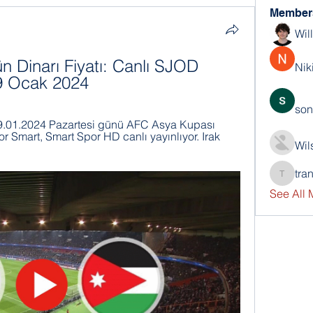
Member
Wil
n Dinarı Fiyatı: Canlı SJOD 
Nik
29 Ocak 2024
son
29.01.2024 Pazartesi günü AFC Asya Kupası 
r Smart, Smart Spor HD canlı yayınlıyor. Irak 
Wil
tra
trankho
See All