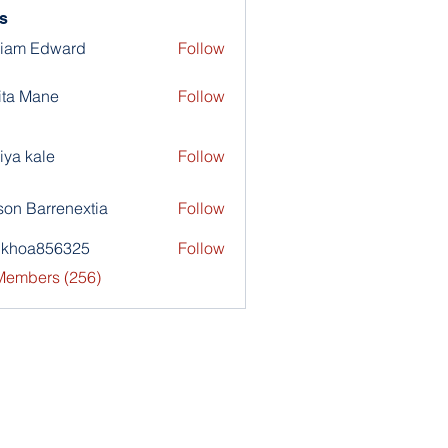
s
liam Edward
Follow
ita Mane
Follow
iya kale
Follow
son Barrenextia
Follow
nkhoa856325
Follow
a856325
 Members (256)