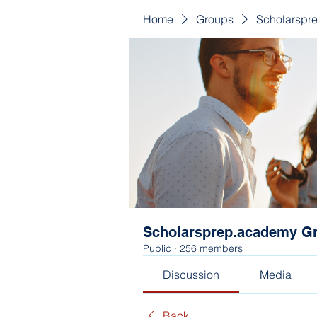
Home
Groups
Scholarspr
Scholarsprep.academy G
Public
·
256 members
Discussion
Media
Back