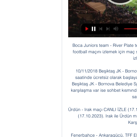
Boca Juniors team - River Plate team arasında 29.10.2019 tarihinde oynanacak olan football maçını izlemek için maç saati 00:00'da SavoyBetting - Savoybet - Canlı Maç izle'den izleyebilirsiniz.

10/11/2018 Beşiktaş JK - Bornova Belediye Spor maçını canlı izleyebilirsiniz. Maç saatinde ücretsiz olarak başlayacak maç yayınını HD kalitede canlı izleyebilirsiniz. Beşiktaş JK - Bornova Belediye Spor maç yayını dışında izlemek istediğiniz başka bir karşılaşma var ise sohbet kısmında online olan yöneticilerden yardım alabilir veya ana sayfamızdan canlı maç.

Ürdün - Irak maçı CANLI İZLE (17.10.2023) 17 Eki 2023 — Ürdün - Irak maçı CANLI İZLE (17.10.2023). Irak ile Ürdün milli takımları hazırlık maçında karşı karşıya geliyor. Karşılaşmayı CANLI takip ...

Fenerbahçe - Ankaragücü, TFF Elit U17 Ligi maçı 02 10 2019 günü FB TV, kanalından yayınlanacak. Maçın başlama saati 14:00.Karşılaşmayı izleyebileceğiniz platform ve …

Irak - Ürdün Özet: Futbol Skorlar & Önemli Anlar - Eurosport 4 saat sonra — En yeni Irak ve Ürdün haberlerini yakalayın ve güncel Asya Kupası standings, results, top scorers ve previous winners hakkında bilgi edinin.

Kayserispor, 2007/2008 sezonunda hem Türkiye Kupası Yarı Finalinde hem de Süper Lig maçında iki kez Rizespor’u 3-0 mağlup ederek en farklı galibiyetlerini elde ederken, Çaykur Rizespor’un en farklı galibiyeti ise 2013/2014 Süper Lig sezonunda 2-0’lık skorla elde edildi. İki …

RB Leipzig - Zenit St. Petersburg arasında 23.10.2019 tarihinde oynanacak olan football maçını izlemek için maç saati 19:55'da Jojobet.tv'den izleyebilirsiniz.

Ürdün U23 - Irak U23 maçı CANLI İZLE (12.06.2023) 12 Haz 2023 — Batı Asya Şampiyonası U23'te Ürdün U23 ile Irak U23 karşı karşıya geliyor. Karşılaşmayı CANLI takip edebilirsiniz.

29 Ocak 2024 Irak vs Ürdün maçı Hangi Kanalda Saat 29 dakika önce — Irak ile Ürdün, AFC Asya Kupası maçında karşı karşıya geliyor. Maçı canlı izlemek isteyen sporseverler, müsabakanın yayın saati ve yayıncı ...

5651 sayılı kanuna göre içerik sağlayıcıdır. Sitemizdeki videolar üyelerimiz tarafından yüklenmektedir. Sitemizde yer alan videolardan herhangi bir telif hakkına ihlal ettiğini düşünüyorsanız, bize Mail adresimizden gerekli yasal belgelerle müracaat etmeniz halinde 2 iş günü içerisinde söz konusu içerik.

Cide Rehber-Kastamonuspor 1966 7.Hafta evinde son 4 maçtır mağlup olan grubun 7 puan ile 13. Sırasında yer alan Batman Petrolspor ile saat 15:00’te Gazi stadyumunda karşı karşıya geldi.

7-5 | Irak - Ürdün canlı skor burada - Maç Özeti, son dakika Irak 7 - 5 Ürdün. Yenile. Anlatım; Kadrolar; Olaylar; İstatistik; Oranlar. Bu maça ait canlı anlatım bulunmamaktadır... 31'. Yazan Al-Naimat.

Tofaş - Sigortam.Net İTÜ BB arasında 05.10.2019 tarihinde oynanacak olan basketball maçını izlemek için maç saati 13:00'da Maçı Canlı izle'den izleyebilirsiniz.

Konya büyükşehir stadyumu'nda oynanacak türkiye-hollanda euro 2016 elemeleri a grubu maçın ne zaman, saat kaçta başlayacak ve hangi kanaldan canlı.

Vive en vivo y en directo el streaming de la 7Correcaminos UAT Victoria - Huracanes de Tampico arasında 18.10.2019 tarihinde oynanacak olan basketball maçını izlemek için maç saati 03:00'da WolBet TV'den izleyebilirsiniz.

Ürdün Irak maçı ne zaman, saat kaçta, hangi kanalda? Ürdün-Irak – maçı saat kaçta, hangi kanalda, kadrolar, ilk 11- Fotomaç canlı skor.

Süper Lig'de 9 hafta sonunda topladığı 16 puanla 3. sırada bulunan Yeni Malatyaspor'da ligin 10. haftasında deplasmanda oynanacak Kasımpaşa müsabakasının hazırlıkları sürüyor.

ŞAMPİYON KIRŞEHİR BELEDİYESPOR. ŞAMPİYON KIRŞEHİR BELEDİYESPOR. 11:10 - Vatan Hoca Tecrübe Paylaşımı Toplantısına Katıldı ; 11:05 - İL SAĞLIK MÜDÜRÜMÜZ ve BERABERİNDEKİ HEYET AİLE SAĞLIĞI MERKEZLERİMİZİ ZİYARET ETTİ.

Galatasaray - Akhisar Belediyespor maçını canlı izle, canlı takip et. Maç hangi kanalda? Lig TV,[!Ligtv izle!] Galatasaray Akhisar Maçı Canlı izle gs akhisar canlı izle LİG TV Galatasaray Akh