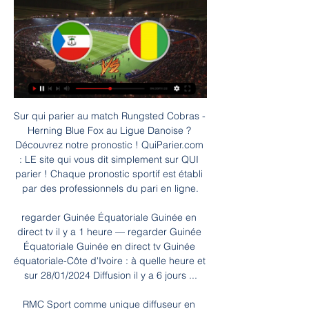
Sur qui parier au match Rungsted Cobras - Herning Blue Fox au Ligue Danoise ? Découvrez notre pronostic ! QuiParier.com : LE site qui vous dit simplement sur QUI parier ! Chaque pronostic sportif est établi par des professionnels du pari en ligne.

regarder Guinée Équatoriale Guinée en direct tv il y a 1 heure — regarder Guinée Équatoriale Guinée en direct tv Guinée équatoriale-Côte d'Ivoire : à quelle heure et sur 28/01/2024 Diffusion il y a 6 jours ...

RMC Sport comme unique diffuseur en France. Avec un match aller qui s’est soldé sur un match nul de haut vol (2-2), vous n’allez absolument pas vouloir rater l’occasion de regarder Naples PSG en streaming HD et VF, le tout en direct, pour la revanche qui s’annonce.

dictionnaire italien français, traduction, grammaire, vocabulaire, cours en ligne, langue et littérature italienne. Dictionnaire italien. Italie. ancien italien. italien italiano. Dictionnaire - Dizionario. écrire un mot & choisir un dictionnaire : à é è ì ó ò ù traduire un texte.

Gondrand France, Crée en 1866, 60 succursales, 904 Personnes, 250 véhicules, 47 000 m2 de surface de stockage. Gondrand Valence en photos La galerie photos de Gondrand Valence.

Les équipes nationales U-20 du Panama et du Sénégal se sont neutralisées en amical (2-2), ce vendredi 17 mai 2019 au stade Opalenica de Pologne. Par Yacouba TANGARA Le premier adversaire des Aiglons du Mali à la phase finale du mondial U20 Pologne 2019, le Panama a accroché en amical les Lionceaux du Sénégal sur le score de 2-2.

Guinée-Équatoriale – Côte d'ivoire, CAN 2024 : à quelle il y a 6 jours — Toute l'actu en direct 24h/24. Avec notre application gratuite Côte d'Ivoire-Nigeria : à quelle heure et sur quelle chaîne suivre le match de ...

On l’a d’abord vu détonner sur scène au Fnac Live Paris 2018, puis cartonner avec son album Brol en octobre 2018. Depuis, de superbes clips plus créatifs les uns que les autres, et surtout une réédition exceptionnelle de son album, sobrement nommé Brol : La Suite, à paraître le 8 novembre prochain.

Vous consultez actuellement la page : Statistique Caen - Châteauroux Statistiques des matchs de Caen et Châteauroux: afin de vous aider à parier nous affichons les derniers scores et les stats entre Stade Malherbe Caen et La Berrichonne de Châteauroux. Les cotes du match SMC - LBC sont aussi disponibles selon le contexte.

Guinée Bissau En Streaming Gratuit On CAN TV 18.01.2024 19 janv. 2024 — Guinée équatoriale face à Guinée-Bissau commence le 18 janv. 2024 à 14:00 UTC au Stade Olympique Alassane Ouattara stade, Abidjan ville, ...

Guinée équatoriale / Côte d'Ivoire Revivez le match de la Coupe d'Afrique des Nations TotalEnergies.

L’Inter Milan s’est offert un carton de (4-0) face à Rapid Vienne, assurant ainsi sa qualification aux huitièmes de finale de la ligue Europa. L’Inter avait battu son adversaire au

Nigéria - Guinée équatoriale en direct - Coupe d'Afrique Nigéria - Guinée équatoriale en direct, retrouvez le score, les commentaires, les buteurs, les passeurs, les statistiques détaillées, le classement et tous ...

Larissa Fernandes est sur Facebook. Inscrivez-vous sur Facebook pour communiquer avec Larissa Fernandes et d’autres personnes que vous pouvez connaître....

Guinée Equatoriale-Côte d'Ivoire en direct: 4-0 il y a 6 jours — Guinée Equatoriale lundi à Abidjan, lors de la troisième journée du groupe A. Un match à suivre en direct sur notre site à partir de 18h.

Guinée Équatoriale-Côte d'Ivoire : streaming, chaîne TV et il y a 6 jours — Il sera également possible de le regarder sur la plateforme de streaming du groupe, beIN Connect.

zur, ne déçoit jamais le visiteur. Elle est à la hauteur de sa réputation : chic, brillante, magnifique à l’image de ses fêtes et de ses grands événements (le Festival du Film) . …

Club Balonmano Benidorm est un club espagnol de handball basé dans la ville de Benidorm. Il évolue pour la saison 2019/2020 dans le championnat suivant : Espagne - Liga Asobal.

regarder Guinée Équatoriale Côte d'Ivoire en direct live DIR 12 janv. 2022 — À quelle heure et sur quelle chaîne TV suivre le match en live ? Guinéens et Ivoiriens font leur entrée dans la Coupe d'Afrique des Nations ...

Retrouvez gratuitement tous les replay de Quotidien avec Yann Barthès ainsi que de nombreuses vidéos exclusives et interviews ! Quotidien avec Yann Barthès TMC.

Suivez l'équipe de Bordeaux - Moins de 19 ans - Féminines sur Direct Score ! Retrouvez les résultats et calendriers de ses équipes pour toute la saison.

Le Groupe de la Banque mondiale œuvre dans les domaines clés du développement. Grâce à son éventail de produits et services, il aide les pays à échanger leurs connaissances et à appliquer des solutions innovantes pour surmonter les défis auxquels ils sont confrontés.

Prédiction et statistiques du match de football Mali U20 - France U20 de International FIFA World Cup Under 20 de 31/05/2019. Aussi disponible, toutes les prédictions de la journée de la ligue International FIFA World Cup Under 20

Pronostic KV Ostende Cercle Brugge du 03/08/2019 en Pro League – Découvrez les pronostics, les statistiques et les meilleures cotes pour le match de Football KV Ostende - Cercle Brugge réalisés par les experts sportifs de RueDesJoueurs.

Site Officiel de la Ligue de Football Professionnel - Feuille de match officielle - 2018/2019 - 1/32 de finale - LOSC / FC Sochaux-Montbéliard

(1) Décision impériale du 15 octobre 1869 qui réunit le département de la Côte-d'Or à la 8 e division militaire et celui de la Charente à la 21 e décision, et qui modifie la répartition et la circonscription des légions de gendarmerie de l'intérieur (Journal militaire 2 e sem., p. 91).

Ce mardi 9 janvier 2018, les Rapaces de Gap et les Lions de Lyon se sont qualifiés pour la première fois de leur histoire en finale de Coupe de France ! Sur la glace de Bordeaux, les Lyonnais ont dû batailler jusqu'en prolongation pour valider leur billet pour Paris (1-2). C'est Trevor Gerling qui a délivré les Lions. Devant leur public de.

Comme lors de chaque journée de rugby, la rencontre face à Grenoble est à suivre en Live sur Twitter et Facebook (coup d'envoi ce vendredi à 20h45, diffusion sur Canal+ Sport). Vous ne pouvez suivre les matchs du Stade Français Paris ni à la télévision ni au stade pour une raison quelconque ?

Nora Atalla: «Nous voulons que la population ait un contact direct avec la poésie» La vice-présidente du Festi7, et déléguée de l'Union des écrivains québécois parle de l'organisation, des objectifs et des invités Nora… Publié le 28.11.2012 par Ingrid Alice Ngounou d'Halluin Arts visuels

ATP Simples - Classements de la race to London. Français; English; Deutsch; Español; Polski; Русский. Football; Tennis; Basket; Hockey; Handball.

Distance Toulouse Tremblay-en-France. Distance entre les villes de Toulouse et Tremblay-en-France, le temps de déplacement, la consommation de carburant, prix du carburant, les péages, les limites de vitesse, carte de Toulouse, carte de Tremblay-en-France

Oui Thierry, mais au vu des belles équipes que l'USON rencontrera, cela maitra du plaisir dans ce stress. Puis je espérer pouvoir venir plus souvent à Nevers pour assister à des matchs sur un terrain que j'ai eu le plaisir de fouler pour la premiere fois il y a 54 ans. Bonne et longue route à l'USON.

David Goffin s'est qualifié vendredi pour les demi-finales de l'ATP Masters 1000 de Cincinnati, aux Etats-Unis. Le Liégeois, 11ème joueur mondial et 11ème tête de série de ce tournoi sur surface dure, s'est imposé face à l'Argentin Juan Martin Del Potro.

ZENITH AC:Léonel St Preux au tempete de St Marc? Léonel Saint-Preux, buteur fétiche du Zénith du Cap-Haïtien, n’entend pas continuer la route avec son club. « Je compte évoluer au sein du Tempête FC lors de la nouvelle saison du championnat national ».

Site du Comité Régional de cyclisme, retrouvez les actualités, le calendrier des courses, résultats, palmarès, annuaires des clubs et licenciés.

IZERABLE PHILIPPE, Artisan commerçant, a débuté son activité en juillet 1992. Le siège social de cette entreprise est actuellement situé 245 al de Bourgogne - 26300 Bourg de peage

Les utilisateurs des réseaux sociaux n'ont pas en panne de blagues au sujet de la rencontre entre la Juventus Turin et l'Atlético de Madrid (3-0), mardi soir.

Foot01 - L'actualité et les infos du mercato - OL OM PSG - Paris Lyon Marseille - Les infos de la Ligue 1 - Ligue 2 - Liga - Bundesliga - Premier League - Serie A

Guinée Equatoriale – Côte d'Ivoire : sur quelle chaîne et à il y a 6 jours — Pour voir Guinée Equatoriale – Côte d'Ivoire en direct, rendez-vous sur la chaîne TV beIN SPORTS 2. Le groupe beIN SPORTS a obtenu l'intégralité ...

Environ 250 000 emplois sont à pourvoir en République tchèque ! Une partie d'entre eux est accessible sans maitrise de la langue tchèque. Une partie d'entre eux …

La dernière modification de cette page a été faite le 21 juillet 2017 à 05:39. Les textes sont disponibles sous licence Creative Commons attribution partage à l’identique; d’autres termes peuvent s’appliquer.Voyez les termes d’utilisation pour plus de détails. Pour les illustrations, cliquez sur chaque image ou consultez les crédits graphiques.

Expressions avec diffusion. Diffusion en continu ou en flux, procédé permettant de visionner un contenu multimédia au fur et à mesure de sa diffusion; Informatique. Liste de diffusion, forum de discussion qui permet de recevoir par courrier électronique des informations sur un thème donné. Nucléaire. Diffusion …

L'Allemagne et la Norvège se disputent une place pour la finale de l'Euro U19 féminin. À suivre à partir de 14h00 sur la chaîne L'Équipe. L'Allemagne et la Norvège se disputent une place pour la finale de l'Euro U19 féminin. À suivre à partir de 14h00 sur la chaîne L'Équipe. Les derniers titres de l'actualité en France. Un titre, un résumé et une image France Vidéos RÉGIONS.

olympique marseille / girondins bordeaux streaming ligue 1 – samedi 7 dÉcembre 2019