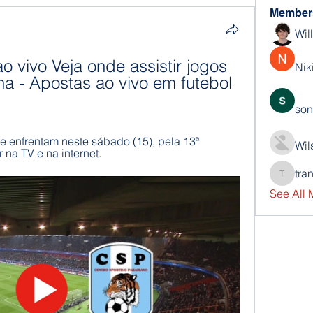
Member
Wil
 vivo Veja onde assistir jogos 
Nik
a - Apostas ao vivo em futebol 
son
e enfrentam neste sábado (15), pela 13ª 
Wil
na TV e na internet.
tra
trankho
See All