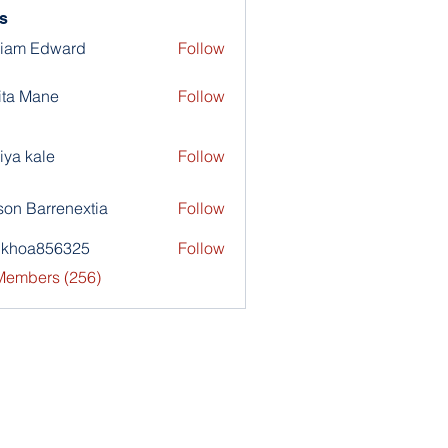
s
liam Edward
Follow
ita Mane
Follow
iya kale
Follow
son Barrenextia
Follow
nkhoa856325
Follow
a856325
 Members (256)