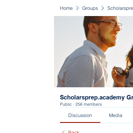
Home
Groups
Scholarspr
Scholarsprep.academy G
Public
·
256 members
Discussion
Media
Back