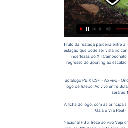
Fruto da reatada parceria entre a Federação Portuguesa de Basquetebol e A BOLA TV, estação que pode ser vista no canal 13 da Meo e 31 da Vodafone, todas as emoções e incertezas do XII Campeonato Liga Placard, no qual há que assinalar o ansiado regresso do Sporting ao escalão e com a sensacional Oliveirense a defender o cetro pela.

Botafogo PB X CSP - Ao vivo - Onde assistir há 15 horas — Saiba agora onde assistir o jogo de futebol Ao vivo entre Botafogo PB X CSP pelo Campeonato Paraibano, o jogo será às 11:00, do dia 28/01/2024, ...

A ficha do jogo, com as principais ocorrências e estatísticas da partida entre Valadares Gaia e Vila Real - Campeonato de Portugal 2019-2020

Nacional PB x Treze ao vivo Veja onde assistir Saiba onde as 12 de jan. de 2023 — Bola rola às 20h desta quinta-feira, no José Cavalcanti, em Patos, pela segunda rodada do Campeonato Paraibano.

Resultados entre Botafogo-PB e CSP nos últimos dez há 2 dias — Nas últimas dez partidas dez partidas entre Botafogo-PB e CSP, pelo Campeonato Paraibano da Primeira Divisão de 2024, os botafoguenses ...

postos de vacinaÇÃo contra a febre amarela regional de CAMPINAS - GVE XVII Obs: Para visualizar os locais de emissão de Certificado clique no link abaixo:

O melhor ataque da prova até ao momento é o Vitória com 93,3 PPG (sendo que a sua marca está claramente inflacionada pelos 113 pontos marcados à Ovarense) a Oliveirense é 2ª com 93 PPG e o Benfica 3º com 89,9 PPG. No aspeto defensivo a Oliveirense tem a melhor defesa do campeonato com 73,8 PPG, seguida pelo Benfica com 76,6 PPG.

Conheça o Cartão Internacional pré-pago da Acesso, sua vida financeira será mais simples, com controle e maior gestão do seu dinheiro. Reinvente-se!

Assista AO VIVO Santos e XV de Piracicaba no PFC às 18:20 no PREMIERE 2. Assinantes dos canais PFC assistem a partida com exclusividade. ASSISTA AQUI! OPÇÃO 1 OPÇÃO 2 OPÇÃO 3

Rome2rio facilita as viagens de Barra da Tijuca a Cidade Nova. Rome2rio é uma ferramenta de informações de viagem porta a porta e reservas que ajuda você a ir de e para qualquer lugar do mundo. Encontre todas as opções de transporte para sua viagem de Barra da Tijuca para Cidade Nova bem aqui.

AO VIVO - BOTAFOGO-PB X CSP - YouTube YouTube YouTube YouTube Futebol ao Vivo PB 10 horas atrás 10 horas atrás

Rio Ave e Vitória de Setúbal empataram hoje 1-1, no derradeiro jogo da 17.ª jornada da I Liga portuguesa de futebol, a última da primeira volta, disputado em Vila do Conde. Os anfitriões adiantaram-se no marcador com um golo de Galeno, aos 27 minutos, e …

Os gols de América-MG 2 x 3 Cruzeiro pela semifinal do Campeonato Mineiro. MENU. sportv. Futebol Nacional. MENU. sportv. Futebol Nacional. home; programação; na TV. na TV. Os gols de América-MG 2 x 3 Cruzeiro pela semifinal do Campeonato Mineiro.. Melhores momentos de Cuiabá 2 x 0 Bragantino pela 32ª rodada da Série B do Brasileiro

Tendo a autarquia de Lagos a convicção de que “esta mudança de paradigma obriga a adotar medidas capazes de requalificar e converter os espaços públicos existentes em ambientes dinâmicos e conectados”, foi decidido avançar com o projeto, pretendendo-se assim “apoiar todos os visitantes a usufruírem o mais possível das valências.

Botafogo-PB x CSP AO VIVO: veja onde ASSISTIR O amistoso 15 de dez. de 2022 — Assistir Botafogo-PB x CSP AO VIVO Acompanhe o jogo entre Botafogo-PB x CSP pela rádio ou perfil oficial do Botafogo no Twtter, Botafogo-PB e ...

Mas, mesmo vencendo este domingo, o Nacional continuaria na zona de rebaixamento, uma vez que passaria a somar 30 pontos, no 17.º posto. O Desportivo de Chaves, a primeira equipa fora da 'linha de água', tem 32. Já o Benfica vai enfrentar um tranquilo Rio Ave, a viver …

A política de 'caça' a criminosos do Rio consegue distinguir quem é inocente? Retórica de Witzel estimula ações policiais que podem ser fatais para quem vive em comunidades — como o Alemão de Ágatha.

A Oliveirense conquistou a Taça de Portugal de hóque