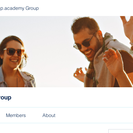
ep.academy Group
roup
Members
About