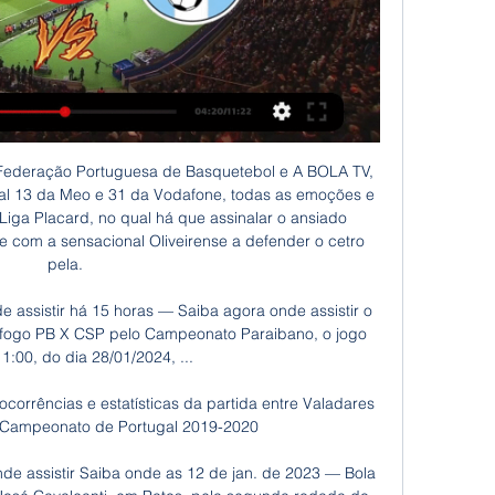
i em patins, depois de bater em casa, na final, o Benfica, por 4-2. Esta foi a quarta Taça de Portugal conquistada pela Oliveirense, que ontem deixou pelo caminho o Riba d’Ave nas meias-finais da prova.

O DJ considerado por costumers o mais experiente em pistas de dança internacionais e nacionais. Possui equipe própria de som e iluminação, favorecendo a tranqüilidade do cliente. É DJ free de 5 boates em São Paulo e Rio de Janeiro atualmente .É o preferido de grandes empresas: TIM, Vale, etc.. Vale lembrar que apenas 5% das empresas de.

Disputou-se neste último sábado (24/03/2018) o encontro entre as equipas do CC Currelos e do CD Alcains a contar para o Campeonato Nacional de Ténis de Mesa 2ª Divisão, Zona Centro. Currelos venceu por um claro 4-0, mantendo-se assim em primeiro lugar da série, com mais um encontro disputado relativamente ao segundo classificado.

Toda a informação sobre União Desportiva Oliveirense. Jogos, jogadores, estatísticas, transferências, palmarés, notícias, vídeos e muito mais!

O EC São Bernardo conquistou a sua segunda vitória na Copa Paulista de 2019. Jogando no Estádio Leonardo Barbieri, em Águas de Lindoia, pela quarta rodada do Gripo 4 da primeira fase da competição, o Cachorrão bateu a Ponte Preta, que joga a competição com um time sub-23, pelo placar de 2 a 0.

CSP x Botafogo-PB AO VIVO: saiba ASSISTIR AO VIVO E 13 de fev. de 2023 — Assistir CSP x Botafogo-PB ao vivo pelo Campeonato Paraibano 2023, o Campeonato terá transmissão de todos os jogos no Pay-per-view do Jornal ...

O jogo de hoje entre América Mineiro x Operário-PR será transmitido ao vivo pelo canal Premier. Já para quem prefere assistir ao jogos do Brasileirão serie b, online a partir do celular ou tablet, os mesmos canais citados acima, possuem os seus aplicativos oficiais para transmissão via internet.

Conhecer Homem Olhão Site de namoro online no Algarve, chat online e encontros de adultos, solteiros e casais. Cadastre-se GRÁTIS e encontre homens e mulheres que procuram namorada e namorado no Algarve. Webcam chat disponível. Encontros amorosos para homem e mulher no Algarve

Porteiro – Condomínio – Escala 12×36 – Bonsucesso Rio Vagas 273 Visualizações Rio oportunidade o seu melhor site de Vagas e Empregos do Rio de Janeiro.

Vagas de emprego novas para Ajudante de motorista em Barra, BA. Vagas de período integral, temporário ou meio período. Salário competitivo. E-mail com alerta de vagas. O modo grátis, rápido e eficaz para achar empregos entre 258.000+ vagas de emprego na região de Barra…

Acompanhantes RJ e Garotas de Programa na Tijuca Todos os ensaios fotográficos das modelos estão aqui!!! Contatos – (21) 99887-2829 / 98176-0485

Bom, pensei em tudo que leio que a Morgana pediu pra postar e tal, e geralmente é coisa muito grande, o que gerariam post enormes (como o meu primeiro hehe), então optei por, por enquanto, postar posts pequenos, de descobertas já comprovadas e tal, seguindo a linha da seção "Me explica essa p****".

Comparação de odds Ponte Preta EC São Bernardo SP de 14/07/2019, entre as melhores casas de apostas para apostar, e venha assistir Futebol ao vivo com nosso serviço livescore

Botafogo-PB x CSP ao vivo: onde assistir o Campeonato há 7 horas — Onde assistir Botafogo-PB x CSP ao vivo. Em resumo, o duelo não terá transmissão com imagens para o Brasil. Data: Domingo, 28 de Janeiro de 2024 ...

No regresso dos balneários, o Moreirense veio determinado a chegar ao golo e dificultou, em parte, a vida à equipa da casa. Porém, à passagem do minuto 58, o árbitro da partida marcou grande penalidade a favor do Sporting, após uma entrada na área sob o argelino Islam Slimani.

São Paulo e Grêmio ao vivo 24/07/2017 Transmissão. São Paulo e Grêmio ao vivo 24/07/2017 Transmissão Visualizações: Thvinic domingo, 23 de julho de 2017 Brasileirão série A , Grêmio , horario do jogo , São Paulo , Serie A , transmissão ao vivo Fechado para o Jogo desta Segunda-feira ás 20h no.

As três partidas que estão marcadas serão disputadas contra os elencos sub-23 dos adversários, sendo realizadas nos respectivos centros de treinamentos. Todos os jogos têm a transmissão anunciada pela Grêmio TV, ao vivo. *Confira abaixo a lista de amistosos. 14/03 - 16h - Louletano/POR 0 x 2 Grêmio. 18/03 - 8h - Bétis/ESP 2 x 3 Grêmio

ONGS de Proteção de Animais em Criciúma | Como ajudar? Comprando através da Risü, parte do valor de suas compras online (em mais de 300 lojas) se transforma em doação para uma ONG de Proteção de Animais em Criciúma a sua escolha, sem que você pague nada a mais por isso.

Guarulhos, SP, 06 (AFI) - Após 52 dias, o Flamengo vai estrear no Campeonato Paulista da Segunda Divisão. Neste domingo, o Rubro-negro Guarulhense recebe o Mauá Futebol, às 10 horas, no Ninho do Corvo, em Guarulhos.

Abel Braga é novo técnico do Flamengo - Varela Notícias - Conectado aos Baianos Portal de Notícias de Salvador Bahia Brasil que oferece informação precisa e de qualidade sobre os assuntos mais relevantes do Estado. Tudo sobre política, polícia, esportes, social, entretenimento e variedade você encontra aqui.

assista, ao vivo, aos jogos da rodada final da 1ª fase 12 de mar. de 2023 — Nacional de Patos x Botafogo-PB. CLIQUE AQUI para assistir à partida Sousa x CSP. CLIQUE AQUI para assistir à partida no Marizão. São Paulo ...

São Bernardo U20 More info: Sat: 16/06/18: PAU: São Bernardo U20 1 - 4 Santo André U20 More info: Wed: 20/06/18: PAU: Água Santa U20 6 - 0 São Bernardo U20 More info: Sat: 23/06/18: PAU: Santos U20

Flamengo x Santos se enfrentam neste sábado (14), às 17h00 (hora de Brasília), em jogo válido pela 19ª rodada do Campeonato Brasileiro. O duelo acontece no Maracanã, em Rio de Janeiro. O Flamengo é o atual líder com 39 pontos, dois a mais do que o Santos. Com 37 pontos, dois a menos que o

A Opel não assume qualquer responsabilidade por prejuízos, danos materiais ou pessoais que possam advir direta ou indiretamente do acesso a este site e/ou da utilização da informação nele contida. É possível que ocorram a