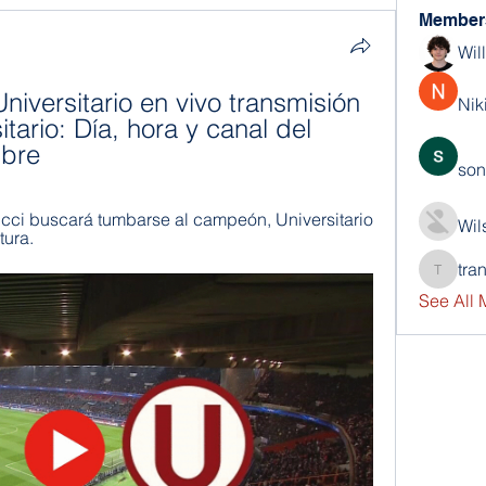
Member
Wil
iversitario en vivo transmisión 
Nik
tario: Día, hora y canal del 
ibre
son
ci buscará tumbarse al campeón, Universitario 
Wil
tura.
tra
trankho
See All