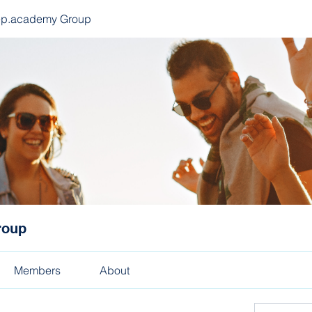
ep.academy Group
roup
Members
About