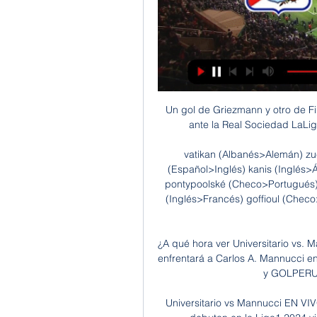
Un gol de Griezmann y otro de Filipe Luis sellan la remontada del Atlético de Madrid ante la Real Sociedad LaLiga Santander J14 Suscríbete al canal oficial d...

vatikan (Albanés>Alemán) zucchina (Italiano>Inglés) gambar memek gegde (Español>Inglés) kanis (Inglés>Árabe) sprachübertragungseinheit (Alemán>Inglés) pontypoolské (Checo>Portugués) hindi kayang tapatan (Tagalo>Inglés) silvichemical (Inglés>Francés) goffioul (Checo>Estonio) revenue inspector (Inglés>Tamil) estados financieros.

¿A qué hora ver Universitario vs. Mannucci? canales de TV hace 9 horas — Universitario enfrentará a Carlos A. Mannucci en el estadio Mansiche Mannucci EN VIVO vía Movistar y GOLPERU por el Apertura 2024 · VER ...

Universitario vs Mannucci EN VIVO hace 14 horas — Mannucci EN VIVO: los cremas debutan en la Liga1 2024 visitando el Mansiche. Señal TV, Universitario vs.

Universitario vs. Carlos A. Mannucci EN VIVO: fecha, hora hace 2 días — Entérate de todo sobre el enfrentamiento entre Universitario y Carlos A. Mannucci en la Liga 1: horario, transmisión en vivo y detalles del ...

GOLPERU, Universitario vs. Mannucci EN VIVO vía Movistar 0:22Universitario vs. Mannucci se enfrentan EN VIVO y EN DIRECTO desde el Estadio Mansiche, este domingo 28 de enero a las 5:00 p.m. vía GOLPERU ...Depor · Redacción Depor · hace 9 horas

Escucha Discografia Completa de Pesado en Deezer. Con el streaming de música en Deezer, podrás descubrir más de 56 millones de canciones, crear tus propias playlists y compartir tus canciones favoritas con tus amigos.

VER EN VIVO: Carlos Mannucci vs. Universitario - Bolavip 15 may 2022 — HOY | EN VIVO | EN DIRECTO | Carlos Mannucci y Universitario se miden este domingo 15 de mayo en una nueva jornada del torneo. Entérate de todos ...

Universitario vs Mannucci EN VIVO vía GOLPERU hace 7 horas — El partido iniciará a las 17:00 horas de Perú en el Estadio Mansiche de Trujillo y tendrá la transmisión EN DIRECTO vía GOLPERÚ en territorio ...

El campeón de fútbol ecuatoriano del año pasado, Emelec, abrirá mañana la segunda fecha del actual campeonato local contra Macará, pero aún sin la transmisión de los encuentros por la televisión debido a una disposición judicial.

En occidente Vendaval termino con el invicto de Titan y Once Lobos aplasto al Racing Jr y tambiem le quito el invicto, en oriente la sorpresa la dio El Marte de Soyapango al quitarle el invicto al CD Gerardo Barrios. Resultados completos Grupo A. Santa Rosa G. 3x0 A. Marte CD Ilopaneco 0x0 AD Juayua CSD Vendaval 1x0 CD Titan.

Fue el domingo pasado. Un domingo especial, para SERGIO SANTIN, el «Bocha» que despuntó al fútbol-formativo, en aquel tiempo del prof. Harley Lizcano.

Pumas alarga sequía de Veracruz con victoria en Ciudad Universitaria. Por el desarrollo del encuentro, el marcador pudo haber sido más abultado y los Tiburones se acercan al año sin ganar. TUDN.com, 18 Ago 2019 – 3:01 PM EDT.

Cuánto quedó Universitario vs. Carlos Mannucci por la Liga 1 0:26VIDEO RECOMENDADO. Universitario vs Mannucci en ...El Comercio Perú · 31 jul 2023

Con el transcurso de la temporada de Primera División (2016/17) con Talleres; Rodrigo no tiene regularidad y casi no tiene minutos de juego en el primer equipo; la mayoría de sus partidos son con la reserva del club. Finalmente el 14 de febrero de 2017 se llega a un acuerdo por un préstamo de 18 meses con el Club Olimpia de Paraguay.

· 7 de febrero a la(s) 15:10 A Julia Schiptsova le gusta esto. Tango Uruguay Rioplatense Sur Laura Legazcue II irá. Me gusta · · 7 de febrero a la(s) 8:37 A Remy Jean y 2 personas más les gusta esto. Tango Uruguay Rioplatense Sur Julia Schiptsova ha cambiado el lugar del evento por Dance Manhattan.

Consulta los datos del partido Deportivo Binacional vs. Universitario de Deportes en la competición Liga1 2019 con comentarios en directo en AS.com (Estadísticas)

Acá una tabla de cargas vivas que se utilizan en el diseño, estas cargas son l