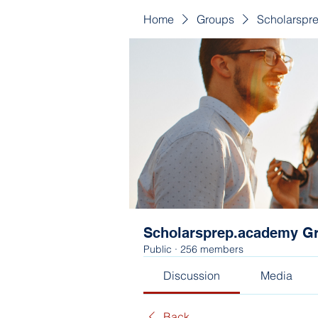
Home
Groups
Scholarspr
Scholarsprep.academy G
Public
·
256 members
Discussion
Media
Back