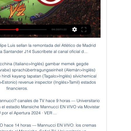
as mínimas permisibles, esta tabla fue elaborada por el MA. Victor Leonel Paniagua Tomé, catedrático de la facultad de arquitectura y diseño de la Universidad Rafael Landívar,basado en el libro de Harry Parker, Mecánica de Materiales (2000).

Tal es el caso de Lucio Licinio Lúculo, general y multimillonario, que diariamente hacía preparar en los salones de su villa los más deliciosos manjares para un aluvión de invitados que siempre acudían hasta allí tanto para darle gusto al paladar como para obtener algún beneficio del poderoso patricio.

Información: El resultado Barcelona vs. Deportivo Cuenca de Fútbol de Ecuador se muestra en tiempo real. Si la transmisión en vivo y en directo no se encuentra disponible, el resultado será actualizado apenas finalice el partido.

El equipo está en la tercera fase. Atlético Nacional avanzó en la Copa Libertadores al empatar 0 – 0 contra Deportivo La Guaira. El gol fue el ausente de la noche que no conveció a los hinchas que acompañaron al equipo al estadio. Con el gol de Barcos en el juego en Venezuela los dirigidos

“ad sensum”, o sea de ideas. Un tipo de silepsis es la enálage o traslación que es la falta de concordancia en cuanto al tiempo de los verbos. Ejemplos: Copia en tu cuaderno las siguientes muestras literarias y clasifícalas en reticencia, gradación, silepsis y dilogía.

CD Olmedo. Realizó las formativas en el CD Olmedo. Municipal Cañar. Debuta profesionalmente en el Municipal de Cañar en el 2011. Grecia de Chone. Tuvo un. Universidad Católica. Para la temporada 2015 es contratado por Universidad Católica. Sao Paulo FC.

A continuación, se muestra un listado de los campeones de la Liga Profesional de Baloncesto de Venezuela desde el año 1974 hasta la actualidad.

DEPORTES Chivas vs Atlético Nacional, horario y transmisión Guadalajara y las Verdolagas se medirán por la Supercopa de Campeones en Nueva York

México y Canadá establecieron relaciones diplomáticas en enero de 1944. Desde entonces, los lazos entre ambos países han madurado y el vínculo se ha fortalecido. Durante más de 70 años, la relación ha sido caracterizada por un deseo de enriquecimiento cultural y desarrollo económico.

Universitario vs. Carlos A. Mannucci EN - Radar de Noticias hace 2 días — Carlos A. Mannucci EN VIVO: fecha, hora y canal de la fecha 1 de la Liga 1 2024. Entérate de todo sobre el enfrentamiento entre Universitario y ...

¡¡Llegó Morelia!! En una buena jugada en conjunto, Monarcas abrió la defensa visitante y por poco terminan la acción en gol. Cimarrones sigue abajo 1-0 en el 76'. Se abre el partido. Ambas escuadras comienzan a dejar espacios y tanto Morelia como Cimarrones ya prueban a portería, entrando a los 70 minutos de juego.

Esperan que Pumas, Monarcas, Tijuana o Atlas no consigan una victoria en ninguno de los dos compromisos que restan.. Monterrey vs Veracruz En Vivo: Fox Sport 2; Líneas de Apuestas para el Partido Monterrey vs Veracruz Liga MX Apertura 2019 Jornada 17. El …

— Jicaral Sercoba (@Jicaral_Sercoba) 5 de mayo de 2017. El club indicó que considera los hechos como "un irrespeto hacia nuestra institución y valores, así como a nuestro pueblo y afición", ante lo que exigió "una disculpa pública por parte del Municipal Grecia".

Mayra Olvera es refuerzo del Sporting de Gijón femenino de España. by editor octubre 10, 2019.. Quito – Sigue como interino en la selección absoluta pero el DT Jorge Célico. Puerto Rico ante la nueva temporada de huracanes julio 11, 2018.

Universitario vs Carlos A. Mannucci EN VIVO HOY hace 39 minutos — Los 'merengues' visitan al 'tricolor' en Trujillo en lo que será su primer partido en el Torneo Apertura 2024. Sigue el minuto a minuto.

Resumen: Universitario vs Carlos Mannucci (3-0 - YouTube YouTube YouTube 2:41 YouTube GOLPERUoficial 1 ago 2023 1 ago 2023

Chile M Costa Rica en directo: Consulta el resultado del partido Chile M Costa Rica en vivo y sigue el marcador en directo gracias a nuestro livescore. Partido Internacional Amistosos, Femenino jugado el …

Javier Barranco Cosano avanza en el ITF World Tennis Tour Donostia . Publicado por Ana el 27/08/2019.. También salieron airosos Pol Martin Tiffon y Sergi Pérez Contri ante el kazajo Timofei Skatov y el español Carlos López Montagud en un rápido pero apretado 6-4/0-6/10-7.

Olis Deild Women en directo en Scoreboard.com. Página de Olis Deild Women 2019/2020, (Balonmano/Islandia). Si buscas resultados de otra competición con el nombre Olis Deild Women, por favor, selecciona un deporte en el menú superior o una categoría (país) a la izquierda.

A través de los Premios OX, Cursos, Conferencias y Libros la Editorial OX está siempre presente en cualquier lugar de nuestros países donde es convocada con la finalidad de realizar su misión: Estimular el desarrollo de los contenidos Web que difunden aspectos relevantes e interesantes de nuestros países hispanohablantes en Internet en.

El confín del país, el extremo austral de la Patagonia Continental L a Ruta Nacional 40 nace en el punto más austral del territorrio continental Argentino, en el cabo Vírgenes. Este accidente geográfico se encuentra a unos 9 km hacia el norte de la Punta Dungeness, que es el punto extremo del sur del continente Americano sobre la costa del océano Atlántico y marca la entrada norte del.

Carlos Mannucci vs Universitario de Deportes (2-0 - YouTube Your browser can't play this video. Learn more Resumen: Carlos Mannucci vs Universitario de Deportes (2-0) #TorneoAperturaXGOLPERU.YouTube · GOLPERUoficial · 27 feb 2023

Carlos A. Mannucci - - Universitario De Deportes en vivo Date and time 26/1/2024, 13:00. Estadio Estadio Mansiche. Lugar. PE Trujillo Puedes incluso ver este partido en directo en streaming a través de nuestros ...

Paúl Uscanga, desde el manchón penal a los 73 minutos, le dio el gol con el que Venados FC derrotó 1-0 a Bravos FC Juárez en la cancha del estadio Benito Juárez en el marco de la jornada sabatina de la fecha 6 del Clausura 2019 del Ascenso MX.

El Apartment Aguila Real ofrece alojamiento con aire acondicionado, balcón y WiF