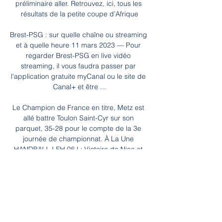
préliminaire aller. Retrouvez, ici, tous les 
résultats de la petite coupe d’Afrique

Brest-PSG : sur quelle chaîne ou streaming 
et à quelle heure 11 mars 2023 — Pour 
regarder Brest-PSG en live vidéo 
streaming, il vous faudra passer par 
l'application gratuite myCanal ou le site de 
Canal+ et être ...

Le Champion de France en titre, Metz est 
allé battre Toulon Saint-Cyr sur son 
parquet, 35-28 pour le compte de la 3e 
journée de championnat. À La Une 
HANDBALL LFH 06J : Victoire de Nice et 
du Paris 92.

Conseils pronostics Waasland-Beveren 
Genk match en direct, regarde et parie en 
direct sur la Jupiler Pro League 2019-2020 
17 aout 2019 à 20:30 Parie l offre spécial 