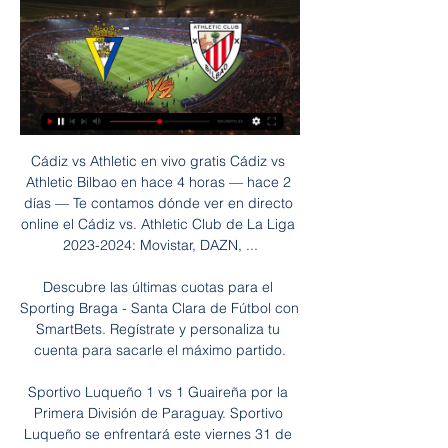
Cádiz vs Athletic en vivo gratis Cádiz vs Athletic Bilbao en hace 4 horas — hace 2 días — Te contamos dónde ver en directo online el Cádiz vs. Athletic Club de La Liga 2023-2024: Movistar, DAZN, ...

Descubre las últimas cuotas para el Sporting Braga - Santa Clara de Fútbol con SmartBets. Regístrate y personaliza tu cuenta para sacarle el máximo partido.

Sportivo Luqueño 1 vs 1 Guaireña por la Primera División de Paraguay. Sportivo Luqueño se enfrentará este viernes 31 de enero a Guaireña FC por la tercera jornada de la Primera División de Paraguay – Apertura. Sportivo Luqueño vs Guaireña en vivo...

2020-5-1 · Para el 31 de agosto de este mismo año, en Sesión Ordinaria No. 2478, Radio TEC fue declarada por el Consejo Institucional del Tecnológico de Costa Rica, como entidad de interés institucional. Sin embargo, al igual que su antecesora, la iniciativa no continuó, por lo que el contenido de Radio TEC salió completamente del aire. Vea también

Diante ótimo público que compareceu para prestigiar a estreia da equipe no Campeonato Catarinense, o Brusque FC ficou no empate em 1 a 1 com o Joinville

Nublu Records représente certainement l’aventure musicale la plus excitante du moment. Club réputé et label Eintracht Frankfurt - Live Soccer TV - Partidos programados en TV, Transmisiones oficiales en línea, Marcadores de fútbol en vivo, Calendarios, Tablas de Posiciones, Resultados, Noticias, Bares y resúmenes en vídeo

El director del Invías, Carlos García, en una visita de recorrido por del túnel de La Línea, reveló que la compañía brasileña Odebrecht estuvo interesada en participar en la terminación.

Destacaron: En Nacional: Hatila Passos 17 puntos 16 rebotes, Dominique Morrison 17 puntos 5 rebotes 5 asistencias, Santiago Moglia 15 puntos 3 rebotes.. En Olimpia: Brian Garcìa 21 puntos 4 rebotes, Jowhen Villegas 20 puntos 4 rebotes, Zygimantas Riauka 9 puntos 12 rebotes 4 asistencias, Abel Agarbado 17 puntos 5 rebotes 5 asistencias, Reque Newsome 20 pts 5 rebotes.

Ver el partido de Mallorca - Barcelona en directo gratis en Internet. Vive el fútbol de LaLiga Santander en directo desde Diario de Mallorca.

VER FUTBOL EN VIVO POR ESTA WEB ONLINE. UNIVERSIDAD DE CHILE VS PALESTINO TOTALMENTE GRATIS SABADO 23 DE ABRIL DE 2011 Entrada más reciente Entrada antigua Página principal "Proximos Juegos" Recomienda esto en Google Blog Archive 2012 (946) junio (5).

Obras Sanitarias Argentino Junin en directo: Consulta el resultado del partido Obras Sanitarias Argentino Junin en vivo y sigue el marcador en directo gracias …

Carta del presidente “El ejercicio ha estado protagonizado por la venta y transmisión del 100% del capital de OHL Concesiones S.A.U. a IFM Investor”

Se va Universidad de Chile e hicimos un intercambio". Además confirmó que hay un jugador que vuelve a vestir la tricota árabe. "El que viene a Palestino es Matías Campos López y otro está en revisión". El otro jugador que podría sumarse a Palestino es Rafael Caroca, que es del gusto del cuerpo técnico de …

Descubre a que hora juega Alebrijes vs Atlante en el proximo partido por México - Ascenso MX - Clausura 2020. Haz clic aquí para revisar el horario oficial del encuentro, canales de transmisión, goles, resultados en vivo, noticias, videos y más!

Cádiz vs. Athletic Bilbao en vivo: cómo verlo, horario y TV hace 56 minutos — Cádiz y Athletic Bilbao se enfrentarán por La Liga de España el domingo 28 de enero. El partido se jugará a las 17:00hs. Seguilo en vivo.

Donde ver Cádiz Athletic en zumarraga? hace 4 horas — Estando en esa zona yo me movería, sin duda, hasta Segura y ver el partido allí. Yo vivo en Beasain y suelo ver en el Bar Aldaxka. Tiene dos ...

A. Atlético - Santos Cienciano - Loreto C. Unidos - Coopsol Huaral - Grau Fecha 7 Liga 2 Fecha 6 Liga 2 Fecha 5 Liga 2 Fecha 4 Liga 2 Fecha 3 Liga 2 Fecha 2 Liga 2 Fecha 1 Liga 2 Segunda División 2018

Introducción. La música, en la historia de Puerto Rico, ha tenido un papel de gran significado como medio de expresión cultural. La actividad musical de cinco siglos refleja que los puertorriqueños han creado, desarrollado y fomentado una diversidad de géneros que abarcan desde la música folclórica, la música de conciertos y los nuevos géneros.

AMBATO - MATRIZ: Montalvo entre Cevallos y Juan Benigno Vela. PELILEO: 22 de Julio y Padre Chacón. HUACHI CHICO: Av. Circunvalación entre Río Coca y Cosanga.

Cádiz - Athletic, en directo | LaLiga EA Sports hoy en vivo hace 13 minutos — Será el estreno del argentino Mauricio Pellegrino en el banquillo amarillo, tras la destitución de Sergio González. Es un partido que, a priori, ...

La pagina del futbol argentino y el futbol mundial. El Club Atlético Central Córdoba, llamado simplemente Central Córdoba de Santiago del Estero, es un club deportivo de argentina fundado el 3 de junio de 1919.Su sede y su estadio se ubican en la Ciudad de Santiago del Estero. en …

Cruzeiro bate URT na estreia de Enderson Moreira e mantém chances de ir às semis Time celeste se aproveita da fragilidade do rival, que perdeu quase todos os titulares durante a pandemia, e.

La categoría Chico busca chico Medellín es el lugar adecuado para ponerte en contacto con hombres con los que entablar una relación estable, encontrar el amor o incluso el matrimonio. Escribe una descripción detallada hablando de tus gustos, tus hobbies y …

A efectos fiscales, la transmisión de la propiedad de una cuota en una comunidad de bienes origina el hecho imponible del gravamen de transmisiones patrimoniales onerosas, no siendo aplicable la exención prevista en el artículo 45.I.B).9, que afecta exclusivamente a la transmisión …

Toda la información del partido Bodø / Glimt II vs Stabaek 2 en vivo de Cuarta Noruega (25 Mayo 2020): Resumen, Estadísticas, Alineación y Resultados - Besoccer

Universidad de Chile vs Palestino: Horario y dónde ver el partido.. Una nueva oportunidad para alejarse de la zona de descenso tendrá este sábado la Universidad de Chile cuando reciba en el Estadio Nacional a Palestino.. EN VIVO T13 MÓVIL Canal de Noticias

Prediksi Skor Verona vs Torino | Prediksi Terbaik – Prediksi Verona vs Torino 25 Februari 2018. Prediksi Score Verona vs Torino. Bursa Taruhan Bola Verona HOME BONUS Agen Casino Bonus Rollingan Casino 0.8 % Agen Bola Bonus Cashback Sportsbook 10 %

En la mayoría de los casos, los clubes sancionados no entregaron a tiempo los certificados que acreditan el pago de remuneraciones y de previsión -curiosamente, la ley de SADP entregó la facultad de fiscalizar materias laborales y previsionales a la SVS-, no hicieron llegar memorias o …

Consulta los datos del partido Curicó Unido vs. U. La Calera en la competición Liga Chilena 2018 con comentarios en directo en AS.com (Narración)

Esta transmisión puede ser intervivos o mortiscausa, estableciendo el art. 109 del TR unos específicos requisitos en el caso de transmisión forzosa . Y sólo puede realizarse una vez inscrita la sociedad, pues según el art. 34 TR Hasta la inscripción de la sociedad o, en su caso, del acuerdo de aumento del capital en el Registro Mercantil no podrán transmitirse las participaciones sociales.

En vivo Cádiz vs Athletic Club minuto a minuto de la Liga 41. 5. Atlético de Madrid, 19, 38. Ver tabla completa · Ver más partidos. TWEETS SOBRE FUTBOLRED. Tweets by futbolred. NOTICIAS RELACIONADAS. 05:10 ...

Ante unos 1.500 asistentes de todo el país, Raimundo expuso detalles de la obra del Centro Comercial a Cielo Abierto que la Municipalidad desarrolla con recursos propios sobre la avenida San Martín entre Entre Ríos y San Juan.

Gigantes se recuperó en el cierre y puso las cosas 23-24 pero un ataque de contra de Giachetta cerró el set en 23-25. En el tercero Gigantes del Sur salió con gran ímpetu y rápidamente se alejó en el marcador por 8-2 y luego por 16-10. En el punto 20 los locales se relajaron y Olímpico se acercó 21-17.

Ve los perfiles de profesionales con el nombre de «Carlos Arvizu» en LinkedIn. Hay 100+ profesionales con el nombre de «Carlos Arvizu» que usan LinkedIn para …

Universidad de Costa Rica Facultad de Letras Escuela de Filosofía Ciudad Universitaria Rodrigo Facio San Pedro de Montes de Oca Apartado 2060 San José, Costa Rica…

Atlante fue la mejor ofensiva del Apertura 2018, pero solo le bastó una mejor posición en la Tabla General para meterse a las Semifinales del Ascenso MX, luego de empatar sin goles con Alebrijes de Oaxaca en Cancún. El global terminó igualado a un gol, los azulgranas avanzaron de ronda al terminar mejor colocados, pues fueron el tercer lugar de la competencia en un torneo que se eliminó.

la-ciudad,la ciudad de la plata,noticias de la plata,edicion-impresa. Estimado lector, muchas gracias por su interés en nuestras notas. Hemos incorporado el registro con el objetivo de mejorar la.

Cádiz CF: marcadores en directo, resultados y partidos La página del Cádiz CF en Flashscore.es ofrece marcadores en directo, resultados, clasificaciones y detalles de los partidos (goleadores, tarjetas, etc.).

Bolívar, que le había ganado a UPCN en el duelo de clubes argentinos, se impuso con parciales de 18-25, 25-19, 25-19 y 25-22. El central Pablo Crer, con 13, y el opuesto australiano Thomas Edgar, con 11, fueron los máximos anotadores en el equipo dirigido por Javier Weber.

Información: El resultado Estudiantes Tecos B vs. Coras de Nayarit de Fútbol de México se muestra en tiempo real. Si la transmisión en vivo y en directo no se encuentra disponible, el resultado será actualizado apenas finalice el partido. El horario Estudiantes Tecos B vs. Coras de Nayarit …

Fútbol mexicano, liga mx, TV mexico, Television en Vivo, Liga mx, Morelia, Pachuca, America, leon, santos laguna. tigres, lobos, toluca queretano, chivas de.

Sigue el partido en vivo gratis de Universidad de Chile vs. Unión La Calera desde las 17:00 (Chile) valido por el Torneo Apertura 2014-2015. Desde las 17 horas del sábado, Universidad de Chile enfrentará en el Estadio Nacional a Unión La Calera, en el que será el úl