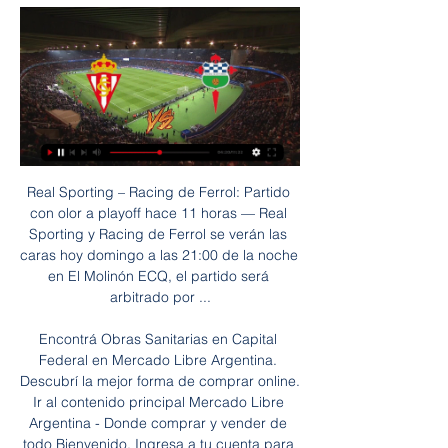
Real Sporting – Racing de Ferrol: Partido con olor a playoff hace 11 horas — Real Sporting y Racing de Ferrol se verán las caras hoy domingo a las 21:00 de la noche en El Molinón ECQ, el partido será arbitrado por ...

Encontrá Obras Sanitarias en Capital Federal en Mercado Libre Argentina. Descubrí la mejor forma de comprar online. Ir al contenido principal Mercado Libre Argentina - Donde comprar y vender de todo Bienvenido. Ingresa a tu cuenta para ver tus compras, favoritos, etc.

El ascenso de Osasuna y la permanencia de Alavés, Athletic, Real Sociedad y Eibar posibilitan por cuarta vez en la historia que la Primera División cuente con 5 equipos del País Vasco y Navarra.¿Cuál es su posición histórica en Primera División?

Estadísticas comparadas para el Sportivo Luqueño vs Sportivo San Lorenzo: comparación entre los dos equipos de fútbol que incluye los partidos anteriores de ambos, resultados de los equipos en encuentros anteriores como local o visitante, comparación de las estadísticas de los equipos y de los resultados en sus ligas individuales, o principales goleadores y acciones disciplinarias contra.

Las Asociaciones Público Privadas – APP, son modalidades de participación de la inversión privada en la cual se incorpora experiencia, conocimientos, equipos, tecnología y se distribuyen riesgos y recursos, preferentemente privados, con el objeto de crear, desarrollar, mejorar, operar o mantener infraestructura pública, proveer servicios públicosy/o prestar los servicios vinculados a.

Santiago de Chile, 10 may (EFE).- El Colo Colo recibirá este viernes al Deportes Iquique en el inicio de la decimotercera jornada del torneo chileno, en la que destaca una nueva edición del.

El PSG, que parte como favorito, se juega mañana el pase a la final ante un RB Leipzig que, aunque no puede competir en cuanto a nombres con el club francés, ha mostrado una gran solidez en la Liga de Campeones. La pérdida de su goleador Timo Werner, ya …

Gijón Racing en vivo Sporting de Gijón 28.01.2024 Ver en hace 8 horas — partido Racing de Santander contra Sporting de Gijón video en directo. Racing Ferrol - 28 enero 2024 hace 14 horas — Sporting Gijón · 0 - 0 ...

Mushuc Runa vs Olmedo EN VIVO por GOLTV partido por la fecha 29 del Campeonato Ecuatoriano 2019 EN VIVO Mushuc Runa vs Olmedo partido por la fecha 29 de la LigaPro Banco Pichincha 2019, a jugarse este domingo 27 de octubre. El Ponchito se enfrenta al Ciclón, en un duelo en el que ambos equipos […]

Construcción de Complejo Bicentenario concluirá en septiembre de 2010 • La inversión será de 300 millones de pesos, informó el Secretario de Obras Públicas, Héctor Ibarra Horta. Tepic, 4 de marzo de 2009. La construcción del Complejo Bicentenario —consistente en un estadio de béisbol y otro más de futbol—, estará concluida el 15 de septiembre de 2010, luego de una inversión.

La aplicación de la ley 27.132, sancionada con amplio consenso en 2015, está en veremos. Si bien las nuevas autoridades aseguran que implementarán el acceso abierto que la gestión de Dietrich desvirtuó, resta la reconstrucción de Ferrocarriles Argentinos como cabeza del sistema ferroviario nacional.

Partido de la liga femenina de Alemania en el que se enfrentan Essen-Schönebeck contra Hoffenheim, son dos equipos que llevan enfrentándose entre ellos desde el año 2013, se han enfrentado en un total de 12 ocasiones y en el 92% de las veces ha habido mas de 1 gol y medio, en el 84% se han marcado mas de dos y medio, la ultima vez que no se marcaron mas de 2 goles y medio fue en el 2017.

En tal sentido, Abellán La palabra “Ateneo hace una referencia explícita a la diosa Palas Atenea, lo cual implica un doble sentido: por un lado, una invocación directa a la sabiduría en sí misma como expresión de lo que esa diosa representa; por otro, a la cultura griega en que esa adoración se expresa”.

El dólar cerró a $16,16 y en la semana bajó 14 centavos. En tanto, la divisa quedó en $15,74 para la compra, acuerdo al promedio que releva el Banco Central.

Por António Vale. O Sporting recebeu o Portimonense no Estádio Alvalade, numa partida que contou com 28.763 espectadores nas bancadas. Depois do empate caseiro do Sporting de Braga com o Gil Vicente, a equipa dos Leões precisava de vencer para ascender ao terceiro lugar da Liga de futebol.

En Directo: Real Sporting de Gijón SAD - Racing Club hace 26 minutos — En Directo: Real Sporting de Gijón SAD - Racing Club Ferrol. Partido de LaLiga Hypermotion 2023-2024. Últimas noticias, clasificación ...

Donde Voto en Uruguay ? Consulta Dónde Votar. CE Elecciones 2019 Donde Voto - Consulta la Cédula en la Corte Electoral (CE). Dónde votar? Buscar por Cédula, Credencial Cívica, Nombre y Apellidos, Serie, Número, Circuito Electoral.

En vivo Sporting Gijón contra Racing Ferrol vídeo del partid hace 10 horas — En vivo Sporting Gijón contra Racing Ferrol vídeo del partido Ver EN VIVO y en DIRECTO ONLINE Racing Ferrol vs. 28 enero 2024 hace 18 horas ...

Se consideran rendimientos íntegros del capital mobiliario la tota-lidad de las utilidades o contraprestaciones que provengan del capital mobiliario, directa o indirectamente, bien en dine-ro o bien en especie, cualquiera que sea su denominación o natura-leza. En general, se consideran también rendimientos del capital

O Marcílio Dias goleou o Criciúma por 4 a 1, neste sábado, dia 20, no Estádio Heriberto Hülse, pela quarta rodada da Série C do Campeonato Brasileiro.

Sporting Gijón vs. Racing Ferrol (28 de Ene., 2024) hace 5 horas — Cobertura en vivo de Sporting Gijón vs. Racing Ferrol Segunda División De España juego en ESPN DEPORTES, incluye resultados en vivo, ...

Juega totalmente gratis algunos de los juegos de casinos online. Usted encontrará máquinas tragaperras, tragamonedas, ruleta, blackjack, poker y mucho más.

Paraguayos en el exterior Tinelli descarta sanción a los Romero Marcelo Tinelli, presidente de San Lorenzo de Almagro, se reunió con los hermanos Romero y el entrenador de Diego Monarriz, tras el incidente del fin de semana en el entretiempo de la derrota ante Talleres de Córdoba.

Costa Rica fue elegido para ser parte del más grande y ambicioso Estudio Mundial de Neurociencia Aplicada a la Educación jamás realizado en el mundo. Este estudio abarca más 5.000 estudiantes.

Chapecoense marcou dois gols no primeiro tempo para derrotar o Avaí (foto: Renato Padilha/Mafalda Press) A Chapecoense é a nova líder do Campeonato Brasileiro. Na noite desta segunda-feira, no último jogo da terceira rodada, o time dirigido por Vagner Man

Cianorte x Operário-PR AO VIVO [HD]: Veja onde assistir na TV e Online Posted on 1 dia Atrás 19 horas Atrás Cianorte x Operário-PR se enfrentam neste sábado (19), às 16h00 (horário de Brasília), no Estádio Municipal Olímpico Albino Turbay - PR, pelo jogo de ida das quartas de final do...

Por favor, quien me pueda dar tres ejemplos de cómo aplicar la cultura de la Paz es para el miércoles Me pueden dar un concepto de EL DIARIO OFICIAL DE LA FEDERACIÓN DEL 11 DE ENERO DE 1982 por favor! Que continente del mundo tiene mayor número de paises Unidos en bloques comerciales o economicos ?Que paises del mundo no pertenecen a alguna asociaci

Unión La Calera dejó los tres puntos en casa para sumar 16 puntos y alcanzar en la cima a Universidad Católica y Curicó Unido, aunque los cruzados tienen pendiente su partido con Unión Española.

Club deportivo fundado en Valparaíso el 07 febrero 1917 por la unión del Club Veloce Italiano de Valparaíso y del Club Ciclista Italiano de Viña del Mar. Ver su historia en Wikipedia, La enciclopedia libre. Valparaíso Sporting Club Fundado el 01 junio 1882. Ver su historia en Wikipedia, La enciclopedia libre.

Cada peldaño que asciendas en la escalera mágica de la Cofradía de Catecúmenos, auspiciada por la comunidad esotérica MiracleOn6thStreet® en Español, te regala una lección básica del RINCÓN DEL APRENDIZ DE BRUJO con los secretos de la Alta Magia Gnóstica-Alkímica del Codex Arkanum® que te ayudarán a lograr todos tus anhelos de vida.

La Universidad Católica de Córdoba es la primera Universidad privada del país y la única Universidad Argentina gestionada por la Compañía de Jesús. Más de 50 años de trayectoria en materia educativa avalan el prestigio de esta alta Casa de Estudios

Champions League: Leipzig vs. Paris Saint-Germain, canales TV en vivo y horarios por las semifinales. Neymar (i) y Kylian Mbappé. AFP. Fútbol Internacional. AFP.. RB Leipzig vs. PSG.

Vivo TV - 57 (HD) Qual o número do. Portimonense x Gil Vicente; Benfica x Tondela; Vitória de Guimarães x Sporting; Santa Clara x Braga; Deportivo Aves x Belenenses SAD;. Gil Vicente: 30.

Otros resultados, Sport Huancayo 1-0 Atlético Grau; César Vallejo 1-1 Deportivo Municipal; San Martín 3-1 Ayacucho FC; Cantolao 2-1 Cienciano y Carlos Stein 0-3 Carlos A. Manucci. Hoy cierra la primera fecha de la Liga 1 Cusco FC vs. Binacional(3 pm)

Racing de Ferrol en directo - Sporting Gijón hace 2 días — Sigue el resultado del Sporting Gijón - Racing Ferrol en directo con SPORT. Partido de 24a Jornada en Estadio Municipal El Molinón.

Directo Sporting Gijón - Racing Ferrol en vivo gratis Sporti hace 10 horas — Racing Ferrol (Spanish Segunda Division) 28 enero 2024 TV. Próximas emisiones en directo y vídeos emitidos del Real Sporting: partidos y eventos ...

Arranca el año y sigue la liga de España, el torneo de 1ª división con la chance de Ver partido Valladolid vs Leganes 3 1 2020 la liga de España en vivo online gratis en HD. Real Valladolid recibe a CD Leganés en el José Zorrilla a las 19:00 hs hora local, arbitrará Martínez Munuera.

SANTIAGO DE CHILE (AP) — El técnico argentino Omar Labruna debutó con un triunfo en la banca de Colo Colo, que el domingo derrotó 1-0 a Iquique con un polémico gol en último minuto y jugando con un hombre menos en la fecha inicial del Clausura 2012. El delantero Carlos Muñoz marcó a los 90.

19-oct-2015 - Explora el tablero de Virginia Pelirroja "luna lunita lunera" en Pinterest. Ve