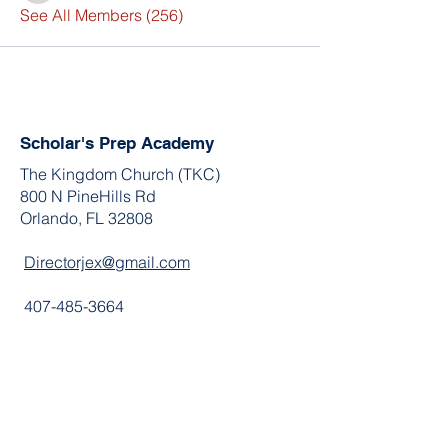
See All Members (256)
Scholar's Prep Academy
The Kingdom Church (TKC)
800 N PineHills Rd
Orlando, FL 32808
Directorjex@gmail.com
407-485-3664
Join the Community
Facebook
Twitter