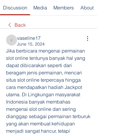
Discussion
Media
Members
About
Back
vaseline17
vaseline17
June 15, 2024
Jika berbicara mengenai permainan 
slot online tentunya banyak hal yang 
dapat dibicarakan seperti dari 
beragam jenis permainan, mencari 
situs slot online terpercaya hingga 
cara mendapatkan hadiah Jackpot 
utama. Di Lingkungan masyarakat 
Indonesia banyak membahas 
mengenai slot online dan sering 
dianggap sebagai permainan terburuk 
yang akan membuat kehidupan 
menjadi sangat hancur, tetapi 