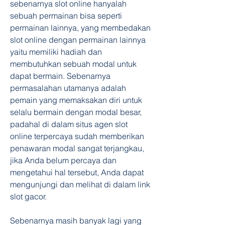
sebenarnya slot online hanyalah 
sebuah permainan bisa seperti 
permainan lainnya, yang membedakan 
slot online dengan permainan lainnya 
yaitu memiliki hadiah dan 
membutuhkan sebuah modal untuk 
dapat bermain. Sebenarnya 
permasalahan utamanya adalah 
pemain yang memaksakan diri untuk 
selalu bermain dengan modal besar, 
padahal di dalam situs agen slot 
online terpercaya sudah memberikan 
penawaran modal sangat terjangkau, 
jika Anda belum percaya dan 
mengetahui hal tersebut, Anda dapat 
mengunjungi dan melihat di dalam link 
slot gacor.
Sebenarnya masih banyak lagi yang 