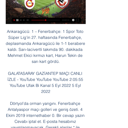
Ankaragücü: 1 – Fenerbahçe: 1 Spor Toto Süper Lig’in 27. haftasında Fenerbahçe, deplasmanda Ankaragücü ile 1-1 berabere kaldı. Sarı-lacivertli takımda 90. dakikada Mehmet Ekici kırmızı kart, Harun Tekin de sarı kart gördü.

GALATASARAY GAZİANTEP MAÇI CANLI İZLE - YouTube YouTube YouTube 2:05:55 YouTube Ufak Bi Kanal 5 Eyl 2022 5 Eyl 2022

Dörtyol’da orman yangını. Fenerbahçe Antalyaspor maçı golleri ve geniş özeti. 4 Ekim 2019 internethaber 0. Bir cevap yazın Cevabı iptal et. E-posta hesabınız yayımlanmayacak. Gerekli alanlar * ile işaretlenmişlerdir. Yorum. İsim * E-posta * İnternet sitesi.

Henüz Hollanda’da ilk ayımı yeni doldurmuş biri olarak bu konuda büyük laflar etmem biraz tehlikeli ancak şu ana kadar edindiğim izlenimleri paylaşmak isterim.. Yani Türkiye’de.

Taraftarium24 Taraftarium10 Canlı Maç izle sitemizde maç yayınları canlı olarak izleyebilirsiniz. Lig tv izle bein sports diğer tüm yayınlar bedava olarak izlenebilinir. Smartspor izle LigTVJet izle , Sportboss izle,webspor izle,Taraftarium24 Bedava Canlı Maç izle,futbolcafe tv izle , bixspor izle, trgoals izle…

Akhisar Belediyespor Başakşehir maçı saat kaçta, hangi kanalda? Ziraat Türkiye Kupası çeyrek final rövanş maçında Akhisar Belediyespor ile Başakşehir karşılaşacak. Akhisar Başakşehir maçı 4 Nisan Salı günü saat 20:00'de başlayacak ve A Spor'dan canlı yayınlanacak. A Spor Akhisar Başakşehir canlı izle

Tahincioğlu Basketbol Süper Ligi play-off yarı final üçüncü maçında Fenerbahçe Beko, deplasmanda TOFAŞ'ı 76-71 yenerek seride 3-0 öne geçti ve finale yükseldi. Fenerbahçe Beko.

Bodrumspor Hakkında Bodrumspor canlı maçı skor (ve video çevrimiçi canlı izle yayın*), takım kadrosu, sezon fikstürü ve sonuçları.' Bodrumspor TFF 2. Lig, Kirmizi Grup'daki sıradaki maçını Eyüpspor ile 29. Sep 2019 tarihinde oynayacak.

En büyük profesyonel topluluk olan LinkedIn‘de Søren Ravnkjær Larsen adlı kullanıcının profilini görüntüleyin. Søren Ravnkjær Larsen adlı kişinin profilinde 5 iş ilanı bulunuyor. LinkedIn‘deki tam profili ve Søren Ravnkjær Larsen adlı kullanıcının bağlantılarını ve benzer şirketlerdeki işleri görün.

Batman Belediye Spor Nevşehir Belediye Spor Canlı Anlatım. 3. LİG .. Nevşehir Belediye Spor'un BAY olarak geçireceği 26. hafta maç programı şöyle oluşt... TFF 3.Lig 1.Grupta haftanın sonuçları. Lalespor Yayın Hayatına Başladı.

Gaziantepspor - Galatasaray maçını canlı izle, canlı takip et 29 Kas 2014 — GAZİANTEPSPOR - GALATASARAY | CANLI Galatasaray'da Felipe Melo ve Yekta Kurtuluş, Gaziantepspor maçı öncesinde sarı kart ceza sınırında ...

Galatasaray Gaziantep FK maçı CANLI ANLATIM izle! GS 12 Eyl 2020 — Galatasaray Gaziantep FK maçı CANLI ANLATIM izle! GS Gaziantep FK maçı hangi kanalda? Süper Lig'in ilk hafta mücadelesinde Galatasaray evinde ...

Spor Toto Süper Lig'in 21. haftasında Çaykur Rizespor ile Antalyaspor 1-1 berabere kaldı. Çaykur Rizespor'un golünü Vedat Muriqi atarken, Antalyaspor'da beraberlik golünü Mevlüt Erdinç attı. Ev sahibi ekip 6. dakikada Vedat Muriqi ile öne geçerken, ilk yarı 1-0 Çaykur Rizespor.

Spor Ekranı ile TV’de canlı spor yayınları ve maç hangi kanalda öğrenin. TV’de Spor Ekranı sitesi ve mobil uygulamaları ile maç listesi cebinizde.. TVF Spor Lisesi - Maliye Okulları TVF Kadınlar 2. Lig . 17:00 Samsunspor - Merkezefendi Bld. Basketbol 1. Ligi .. Euroleague'de Bu Hafta da Anadolu …

| Bursa'nın En Güncel Haber Sitesi. Guncelbursa.com İHA Abonesidir. İhlal bildirimleri için abuse@guncelbursa.com - Alt Yapı: Yel MedyaYel Medya

Antalyaspor 1 - 2 Beşiktaş Maç Özeti İzle. Süper Lig'in 10.haftasında Beşiktaş, deplasmanda Antalyaspor'u 2-1 mağlup etti ve puanını 15'e yükselterek zirve takibini sürdürdü. Siyah-beyazlıların galibiyet golleri Vida ve Diaby'den geldi.

Ziraat Türkiye Kupası'nda bugün Beşiktaş Atatürk Olimpiyat Stadyumu'nda Çaykur Rizespor'u konuk edecek. Stadyum krizini çözen Beşiktaş Rize'yi İstanbul'a ağırlayacak. Maç şifresiz olarak ATV'den izlenebilecek. İşte canlı yayın linki ve maçın detayları... Ziraat Türkiye.

Galatasaray, Gaziantep FK maçı hazırlıklarına başladı 2 gün önce — Florya Metin Oktay Tesisleri'nde gerçekleştirilen idman, dinamik ısınmayla başlayıp, 8'e 2 pas çalışmasıyla devam etti.

Hırvatistan Macelj Gümrük sınır kapısı Canlı Mobese Kameraları için tıklayınız. Hırvatistan Macelj Gümrük sınır kapısı Canlı Mobese İzle için tıklayınız. Hırvatistan Macelj Gümrük sınır kapısı Canlı İzle için tıklayınız. Hırvatistan Macelj Gümrük sınır kapısı Seyret için tıklayınız.

Bu akış bandının ilginç bir özelliği var... Mesela, siz X kişisini takip ediyorsunuz ancak Y kişisini takip etmiyorsunuz... X kişisi Y kişisine hitaben bir tweet attığında eğer tweet "@Y bugün de beni ektin..." şeklinde yani mention faktörüyle başlıyor ise siz o tweeti ana sayfanızda göremezsiniz. Ancak ve …

Türkiye Futbol Federasyonu (TFF), ulusal lisans şartlarını yerine getiremeyen TFF 1. Lig kulüpleri Bursaspor, Eskişehirspor ve Osmanlıspor'a üçer puan silme cezası verdi. TFF'den.

MAÇ ile ilgili haberler. İstanbul trafiğine maç düzenlemesi access_time03 Mart 2019 15:45. Süper Lig'de Kasımpaşa ile Trabzonspor arasında yarın oynanacak maç nedeniyle bazı yollar trafiğe kapatılacak

İspanya U18 – Türkiye U18 reklamsız bir şekilde bu basketbol maçını hd izleyin. İspanya U18 – Türkiye U18 maçını canlı izle 04 ağustos 2019 justin tv canlı maç izle: 4 Ağustos 2019 Saat : 1:51 Basketbol. 0 Yorum. admin. Sohbet – Yardımlaşma.

TFF 3.Lig 3.Grupta mücadele eden Nevşehir Belediyespor, Gazi Stadyumunda konuk ettiği Modafenspor'u 2-0 mağlup etti. TFF 3.Lig 3.Grupta mücadele eden Nevşehir Belediyespor, Gazi Stadyumunda konuk ettiği Modafenspor'u 2-0 mağlup etti.. Samsunspor Manisa FK Macını canlı izle Samsunspor Manisa FK maçı canlı yayın nasıl izlenir?

Türkiye – Rusya Maçı Canlı İzle Murat / 31 Ağustos 2016 / Canlı Maç İzle / 777 MAÇIN ÖZETİ İÇİN TIKLAYINIZ. Türkiye Rusya arasında oynanacak hazırlık maçı, Ay-Yıldızlılar’ın 2018 Dünya Kupası Elemeleri öncesi son provası olacak. Hırvatistan Türkiye maçı öncesi oynanacak 90 …

SELAMIN ALEYKÜM YOUTUBE HALKI (PUBG Mobile Canlı Yayın). Denizlispor - Fenerbahçe [15 Mayıs 2006] - Lig TV Maraton Programı - Duration: 2:12:57. Ahmet Tiryaki 224,835 views.

Spor Toto Süper Lig'in 20. haftasında Kasımpaşa ile Sivasspor kozlarını İstanbul'da paylaştı. 4 gollü maç nefesleri kesti. Spor Toto Süper Lig'in 20. haftasında yapılan mücadelede Demir Grup Sivasspor, deplasmanda Kasımpaşa'yı 3-1 mağlup etti. Sivasspor maça hızlı başladı, 6.

Deplasmanda Eskişehirspor’u 2-0 yenen Bursaspor Teknik Direktörü Yalçın Koşukavak, “Oyuncularım henüz bu lige adaptasyon sürecindeler” dedi. TFF 1. Lig’in 3. haftasında Eskişehirspor ile karşılaşan Bursaspor, ikinci yarıda bulduğu iki golle galip gelmeyi başardı.Puanını 6’ya yükselten Bursaspor Teknik Direktörü Koşukavak, maçın ardından düzenlenen basın.

Türkiye Letonya maçı canlı izle – Show TV canlı yayın Türkiye Letonya maçı bu akşam 21.45'de Show TV'de. Türkiye Letonya maçı ilk 11'leri, Türkiye Letonya canlı izle ve Show TV.

GALATASARAY - GAZİANTEP FK MAÇI CANLI İZLE - YouTube YouTube YouTube 1:53:09 YouTube Burak Aydın 1 gün önce 1 gün önce

Prediksi Bayswater City vs Cockburn City 10 Juni 2017 – Prediksi Bayswater City vs Cockburn City, Prediksi Akurat Bayswater City vs Cockburn City, Prediksi Bola Bayswater City vs Cockburn City, Bursa Taruhan Bayswater City vs Cockburn City.Pada kesempatan kali ini kita kembali disuguhkan dengan pertandingan diajang Western Australia National Premier League yaitu Prediksi Skor Bayswater City.

Fiorentina Inter Canlı izle! Fiorentina Inter ne zaman, saat 16 saat önce — Galatasaray İle Gaziantep FK 10. Randevuda Karşılaşacak! FİORENTİNA INTER MAÇI SAAT KAÇTA? Fiorentina Inter maçı saat 22:45'te başlayacak.

Galatasaray - Gaziantep FK maçı ne zaman? Saat kaçta ve 5 saat önce — Maç ile ilgili tüm detaylar futbolseverler tarafından merak ediliyor. Özellikle yayın bilgileri araştırılıyor. Peki, Galatasaray - Gaziantep FK ...

17/01/2018 Portekiz U19 - Turkiye U19 maçını canlı izleyebilirsiniz. Maç saatinde ücretsiz olarak başlayacak maç yayınını HD kalitede canlı izleyebilirsiniz. Portekiz U19 - Turkiye U19 maç yayını dışında izlemek istediğiniz başka bir karşılaşma var ise sohbet kısmında online olan yöneticilerden yardım alabilir veya ana sayfamızdan canlı maç izle listesine.

16.30 CANLI İstanbulspor - Giresunspor. 16.30 CANLI Bursaspor - Osmanlıspor FK. 16.30 CANLI Bursaspor - Osmanlı Spor. 16.45 CANLI William Brown - Independiente Rivadavia. 16.45 CANLI Keshla - Sabail. 16.45 CANLI FC Aarau - FC Sion. 17.00 CANLI MKE Ankaragücü - Yeni Malatyaspor. 17.00 CANLI PFC Botev Plovdiv U19 - FC Vereya U19.

Türkmenistan’ın en yüksek yerleri Köyten dağı (3319) ve köpetdag (2942) dir. Hazar denizinin hemen yanı başında yer alan ve tuz yönünde zengin olan Karaboğaz Gölü Türkmenistan toprakları içinde yer alır. Türkmenistan akarsu yönünde fakırdır. Etrek ırmağının bir bölümü Türkmenistan’ın içinde yer almaktadır.

Yeni Malatyaspor uzatmada yıkıldı Sabah - 14 Apr 2018 Spor Toto Süper Lig'in 29. haftasında Alanyaspor'u konuk eden Yeni Malatyaspor, 90+4'te yediği golle karşılaşmadan 1-1 beraberlikle ayrıldı.

Çaykur Rizespor 3-0 Fethiyespor / Maç özeti Ziraat Türkiye Kupası 3. tur müsabakasında Çaykur Rizespor evinde Fethiyespor ile karşılaştı. Sağanak yağmur ve stadyum ışıklarının çektiği kuş sürüsü arasında oynan müsabaka Çaykur Rizespor’un 3-0 üstünlüğü ile sona erdi.

Maç Özeti: 17-07-2018 - Türkiye U19 2-3 İngiltere U19 (EURO U19) izle ve geniş özet izleyin. Önemli pozisyonları olan 17-07-2018 - Türkiye U19 2-3 İngiltere U19 (EURO U19) önemli pozisyonlar ve özet …

İstanbul Başakşehir - Ankaragücü Taraftarium24 canlı izle Günün önemli bir karşılaşması başlıyor İstanbul Başakşehir - Ankaragücü Taraftarium24 canlı izle bu muhteşem karşılaşmayı sitemizden takip edebileceksiniz. İstanbul Başakşehir - Ankaragücü Taraftarium24 canlı maç izle

1995 1996 Kocaelispor Galatasaray 1-1 15.Hafta Maçı. Cizrespor 1-1 Kocaelispor × Maç Özeti | 