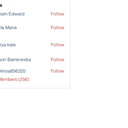
s
liam Edward
Follow
ita Mane
Follow
iya kale
Follow
son Barrenextia
Follow
nkhoa856325
Follow
a856325
 Members (256)