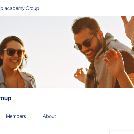
ep.academy Group
roup
Members
About