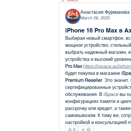
Анастасия Фурманова
March 26, 2025
iPhone 16 Pro Max в 
Выбирая новый смартфон, все
мощное устройство, стильный
выбрать надежный магазин, к
устройства и высокий уровень
Pro Max 
https://ispace.az/iph
будет покупка в магазине 
iSp
Premium Reseller
. Это значит,
сертифицированные устройств
обслуживания. В iSpace вы н
конфигурациях памяти и цвето
рассрочку или кредит, а такж
самовывозом. К тому же, сотр
настройкой и консультацией 
0