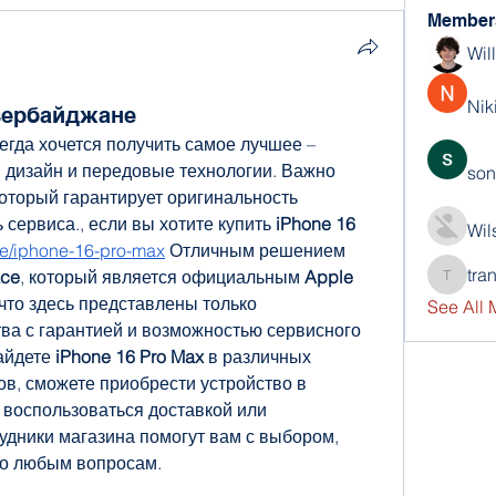
Member
Wil
Nik
Азербайджане
гда хочется получить самое лучшее – 
 дизайн и передовые технологии. Важно 
son
оторый гарантирует оригинальность 
 сервиса., если вы хотите купить 
iPhone 16 
Wil
one/iphone-16-pro-max
Отличным решением 
tra
ace
, который является официальным
 Apple 
trankho
 что здесь представлены только 
See All
а с гарантией и возможностью сервисного 
айдете 
iPhone 16 Pro Max
 в различных 
в, сможете приобрести устройство в 
е воспользоваться доставкой или 
удники магазина помогут вам с выбором, 
по любым вопросам.