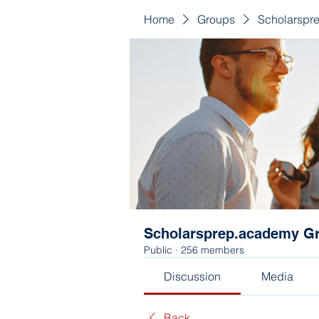
Home
Groups
Scholarspr
Scholarsprep.academy G
Public
·
256 members
Discussion
Media
Back