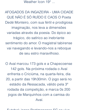
Weather Icon 19° ...

AFOGADOS DA INGAZEIRA - UMA CIDADE 
QUE NÃO É SÓ RUÍDO E CAOS O Poeta 
Dedé Monteiro, com sua fértil e prodigiosa 
imaginação, nos leva a dimensões 
variadas através da poesia. Do épico ao 
trágico, do satírico ao inebriante 
sentimento do amor. O magistral tabirense 
vai navegando e levando-nos a reboque 
de seu estro maravilhoso.

O Avaí marcou 173 gols e a Chapecoense 
142 gols. Na próxima rodada o Avaí 
enfrenta o Criciúma, na quarta-feira, dia 
20, a partir das 19h30min. O jogo será no 
estádio da Ressacada, válido pela 3ª 
rodada da competição, e marca 0s 200 
jogos de Marquinhos com a camisa do 
Avaí.
