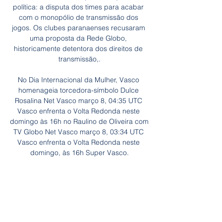
política: a disputa dos times para acabar 
com o monopólio de transmissão dos 
jogos. Os clubes paranaenses recusaram 
uma proposta da Rede Globo, 
historicamente detentora dos direitos de 
transmissão,.

No Dia Internacional da Mulher, Vasco 
homenageia torcedora-símbolo Dulce 
Rosalina Net Vasco março 8, 04:35 UTC 
Vasco enfrenta o Volta Redonda neste 
domingo às 16h no Raulino de Oliveira com 
TV Globo Net Vasco março 8, 03:34 UTC 
Vasco enfrenta o Volta Redonda neste 
domingo, às 16h Super Vasco.

Compra de ingresso para Shows, Festas, 
Teatro, Balada etc. Compra de Ingressos 
sem sair de casa. Compre ingresso online, 
garanta sua entrada
