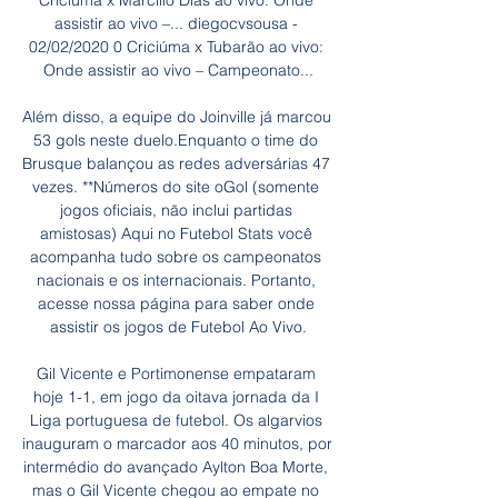
Criciúma x Marcílio Dias ao vivo: Onde 
assistir ao vivo –... diegocvsousa - 
02/02/2020 0 Criciúma x Tubarão ao vivo: 
Onde assistir ao vivo – Campeonato...

Além disso, a equipe do Joinville já marcou 
53 gols neste duelo.Enquanto o time do 
Brusque balançou as redes adversárias 47 
vezes. **Números do site oGol (somente 
jogos oficiais, não inclui partidas 
amistosas) Aqui no Futebol Stats você 
acompanha tudo sobre os campeonatos 
nacionais e os internacionais. Portanto, 
acesse nossa página para saber onde 
assistir os jogos de Futebol Ao Vivo.

Gil Vicente e Portimonense empataram 
hoje 1-1, em jogo da oitava jornada da I 
Liga portuguesa de futebol. Os algarvios 
inauguram o marcador aos 40 minutos, por 
intermédio do avançado Aylton Boa Morte, 
mas o Gil Vicente chegou ao empate no 