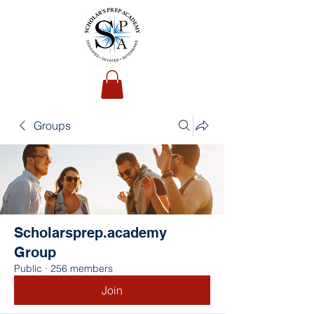
Groups
Scholarsprep.academy
Group
Public
·
256 members
Join