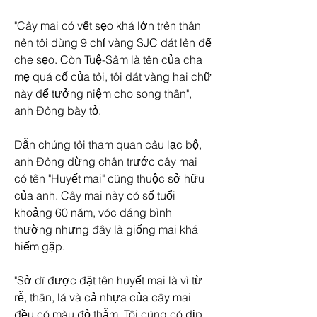
"Cây mai có vết sẹo khá lớn trên thân 
nên tôi dùng 9 chỉ vàng SJC dát lên để 
che sẹo. Còn Tuệ-Sâm là tên của cha 
mẹ quá cố của tôi, tôi dát vàng hai chữ 
này để tưởng niệm cho song thân", 
anh Đông bày tỏ.
Dẫn chúng tôi tham quan câu lạc bộ, 
anh Đông dừng chân trước cây mai 
có tên "Huyết mai" cũng thuộc sở hữu 
của anh. Cây mai này có số tuổi 
khoảng 60 năm, vóc dáng bình 
thường nhưng đây là giống mai khá 
hiếm gặp.
"Sở dĩ được đặt tên huyết mai là vì từ 
rễ, thân, lá và cả nhựa của cây mai 
đều có màu đỏ thẫm. Tôi cũng có dịp 