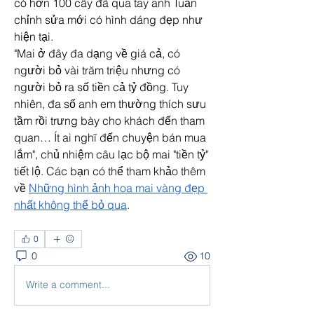
có hơn 100 cây đã qua tay anh Tuấn 
chỉnh sửa mới có hình dáng đẹp như 
hiện tại.
"Mai ở đây đa dạng về giá cả, có 
người bỏ vài trăm triệu nhưng có 
người bỏ ra số tiền cả tỷ đồng. Tuy 
nhiên, đa số anh em thường thích sưu 
tầm rồi trưng bày cho khách đến tham 
quan… Ít ai nghĩ đến chuyện bán mua 
lắm", chủ nhiệm câu lạc bộ mai "tiền tỷ" 
tiết lộ. Các bạn có thể tham khảo thêm 
về 
Những hình ảnh hoa mai vàng đẹp 
nhất không thể bỏ qua
.
0
0
10
Write a comment...