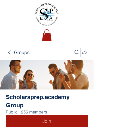
Groups
Scholarsprep.academy
Group
Public
·
256 members
Join