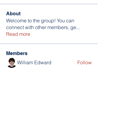
About
Welcome to the group! You can
connect with other members, ge
...
Read more
Members
William Edward
Follow
Nikita Mane
Follow
soniya kale
Follow
Wilson Barrenextia
Follow
trankhoa856325
Follow
trankhoa856325
See All Members (256)