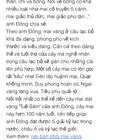
thân, chi và bông. Nói về bông có khá 
nhiều loại như mai cổ truyền 5 cánh, 
mai giảo thủ đức, mai giảo phú tân...", 
anh Đông chia sẻ.
Theo anh Đông, mai vàng ở câu lạc bộ 
khá đa dạng, phong phú về kích 
thước và kiểu dáng. Căn cứ theo dáng 
thế và tuổi thọ của cây mà nghệ nhân 
trong câu lạc bộ sẽ gán cho những cái 
tên phù hợp. Một số cây mai có tên gọi 
rất "kêu" như Tiên lão huỳnh mai, Quạt 
khổng minh, Suy phong hoán vũ, Ngai 
vàng lọng vua, Tiều phu quải tử...
Nổi trội nhất có thể kể đến cây mai dát 
vàng "Tuệ-Sâm" của anh Đông, cây mai 
này hơn 100 năm tuổi, liên tiếp giúp 
anh Đông đạt được 5 giải kỷ lục trong 
nước, châu Á và kỷ lục thế giới.
Xem thêm: 
nơi bán phôi mai vàng
.