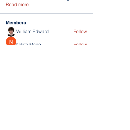
Read more
Members
William Edward
Follow
Nikita Mane
Follow
soniya kale
Follow
Wilson Barrenextia
Follow
trankhoa856325
Follow
trankhoa856325
See All Members (256)
Scholar's Prep Academy