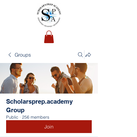
Groups
Scholarsprep.academy
Group
Public
·
256 members
Join