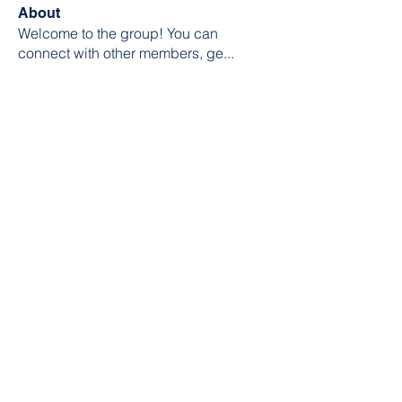
About
Welcome to the group! You can
connect with other members, ge
...
Read more
Members
William Edward
Follow
Nikita Mane
Follow
soniya kale
Follow
Wilson Barrenextia
Follow
trankhoa856325
Follow
trankhoa856325
See All Members (256)