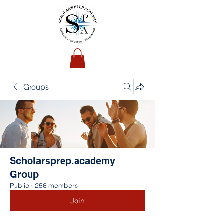
Groups
Scholarsprep.academy
Group
Public
·
256 members
Join