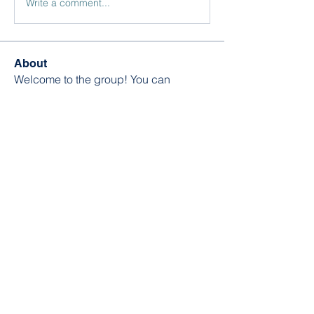
Write a comment...
About
Welcome to the group! You can
connect with other members, ge
...
Read more
Members
William Edward
Follow
Nikita Mane
Follow
soniya kale
Follow
Wilson Barrenextia
Follow
trankhoa856325
Follow
trankhoa856325