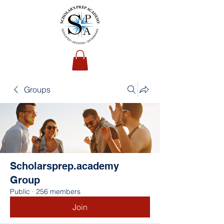
Groups
Scholarsprep.academy
Group
Public
·
256 members
Join