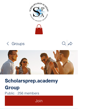
Groups
Scholarsprep.academy
Group
Public
·
256 members
Join