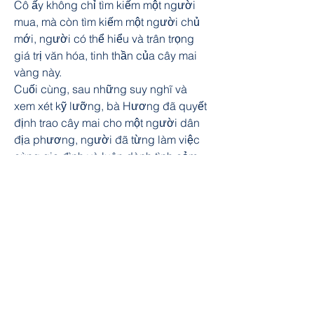
Cô ấy không chỉ tìm kiếm một người 
mua, mà còn tìm kiếm một người chủ 
mới, người có thể hiểu và trân trọng 
giá trị văn hóa, tinh thần của cây mai 
vàng này.
Cuối cùng, sau những suy nghĩ và 
xem xét kỹ lưỡng, bà Hương đã quyết 
định trao cây mai cho một người dân 
địa phương, người đã từng làm việc 
cùng gia đình và luôn dành tình cảm 
đặc biệt cho cây mai này. Bước tiếp 
theo là việc chuẩn bị mọi thủ tục và 
sắp xếp để cây mai có thể được 
chuyển giao một cách an toàn và trọn 
vẹn.
Với quyết định này, bà Hương và gia 
đình đã không chỉ tạo ra một kỷ niệm 
đáng nhớ, mà còn làm rộng lớn tinh 
thần gắn kết và tình đồng lòng trong 