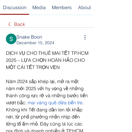
Discussion
Media
Members
About
Back
Snake Boon
December 15, 2024
DỊCH VỤ CHO THUÊ MAI TẾT TP.HCM 
2025 – LỰA CHỌN HOÀN HẢO CHO 
MỘT CÁI TẾT TRỌN VẸN
Năm 2024 sắp khép lại, mở ra một 
năm mới 2025 với hy vọng về những 
thành công rực rỡ và những bước tiến 
vượt bậc. 
mai vàng quê dừa bến tre
. 
Không khí Tết đang dần len lỏi khắp 
nơi, từ phố phường nhộn nhịp đến 
từng tổ ấm nhỏ. Đây cũng là lúc các 
gia đình và doanh nghiệp ở TP.HCM 