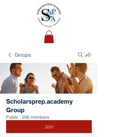
Groups
Scholarsprep.academy
Group
Public
·
256 members
Join