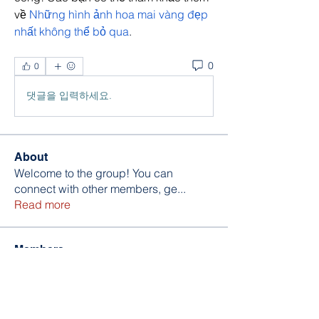
về 
Những hình ảnh hoa mai vàng đẹp 
nhất không thể bỏ qua
.
0
0
댓글을 입력하세요.
About
Welcome to the group! You can
connect with other members, ge
...
Read more
Members
William Edward
Follow
Nikita Mane
Follow