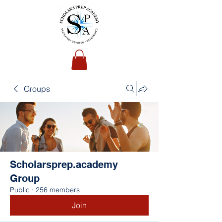
Groups
Scholarsprep.academy
Group
Public
·
256 members
Join