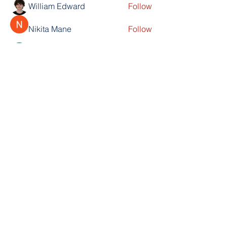
William Edward
Follow
Nikita Mane
Follow
soniya kale
Follow
Wilson Barrenextia
Follow
trankhoa856325
Follow
trankhoa856325
See All Members (256)
Scholar's Prep Academy
The Kingdom Church (TKC)
800 N PineHills Rd
Orlando, FL 32808