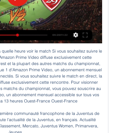
n aux opérations de marketing direct.

La Fédération Française de Basket-Ball a dévoilé le tirage au sort des plateaux des 16èmes de finale du Trophée Coupe de France Masculin.Le 18 février 2017 à Breal sous Montfort (35), les U21 de Cholet Basket vont affronter l'équipe angevine de Saint Léonard, qui évolue en Nationale 2. Le vainqueur de ce match rejouera donc le.

En naviguant sur notre application vous acceptez l'installation et l'utilisation des cookies. En savoir plus sur notre page Respect de la vie privée et Cookies

Rencontre - Vandoeuvre-lès-Nancy Vandœuvre-lès-Nancy : Jean. Est Républicain Jean Erhart est président de l'Association des amis des arts et de l'histoire de Vandœuvre, et trésorier de l'Association pour le patrimoine. Abonnez-vous à l'Est Républicain pour lire cet article. s'abonner. Déjà abonné ?connectez-vous. Pour lire.

Tout ce qu'il faut savoir sur le match Osasuna Fem vs Eibar Fem de Segunda División Femenina du (05 November 2017) en direct : Résumé, statistiques, compositions et résultats - Besoccer. Don't miss the most important football matches while navigating as usual through the pages of your choice.

Trouvez rapidement un radiologue près de chez vous ou un professionnel de santé pratiquant des actes de radiologie et prenez rendez-vous gratuitement en ligne en quelques clics

Suivez le match Mirandes - Recreativo Huelva en direct LIVE ! C'est CD Mirandes qui recoit Real Club Recreativo de Huelva pour ce match espagnol du dimanche 03 mai 2015 (Resultat de …

Suivez le match Panama U-20-France U-20 en direct 28/05/2019. Ne ratez pas ce match de Coupe du monde U20 en direct, sinon, suivez les résultats, score buts après match Panama U-20-France U-20.

Brest-PSG : sur quelle chaîne ou streaming et à quelle heure 11 mars 2023 — Niveau horaire et diffusion, le match Brest-PSG débutera ce samedi soir à 21h00 et sera diffusé en direct à la télévision en France sur deux ...

Comment regarder PSG Brest En Direct Streaming Gratuit il y a 45 minutes — PSG Brest en direct streaming gratuit tv 29. 01. 2024. DERNIÈRE MISE À JOUR : 29 JANVIER 2024. Paris Saint-Germain face à Stade Brestois ...

Brest : comment regarder ce choc de Ligue 1 ce week-end il y a 11 heures — Le match entre le PSG et Brest est à suivre en direct et en streaming sur la chaîne le Pass Ligue 1 d'Amazon Prime Video. Le coup d'envoi est ...

Si de par sa population, Montpellier est la 7e plus importante ville de France, elle est également, de par son climat et sa situation, l’une de celles où il fait certainement le plus bon vivre.

Puis vers 10h30, les joueurs de l’équipe professionnelle du Paris-Levallois ont fait leur apparition sur le Parvis. Après quelques photos collectives sur les aires de jeu, les joueurs se sont installés dans les chapiteaux pour échanger avec les enfants sur le basket ainsi que de leur vie en tant que joueurs de basket professionnels.

En France, l’Etat garantit la liberté de la presse et veille à l’indépendance des médias en assurant la diversité des courants d’opinion et le pluralisme de l’information. La loi prévient de trop fortes concentrations en empêchant un groupe de presse de contrôler plus de 30 % de la diffusion …

L'ASEC Mimosas est un club ivoirien de football basé à Abidjan et évoluant en Ligue 1 ivoirienne. L'ASEC constitue avec son rival éternel, l'Africa Sports d'Abidjan, les deux grands clubs ivoiriens. L'ASEC est dirigée depuis 1989 par Roger Ouégnin qui est à l'origine du renouveau du club.

Vous consultez actuellement la page : HSG Krefeld - Elbflorenz Dresden Suivez le match HSG Krefeld - Elbflorenz Dresden en direct (résumé, score et buts). Le résultat de ce match entre HSG Krefeld et Elbflorenz Dresden est à suivre en live à partir de 16:00.

Calcul du reste à vivre. Le reste à vivre est la somme qui reste dans le foyer après qu’il ait réglé ses charges fixes. Il est impossible de donner une définition exacte du reste à vivre car chaque établissement bancaire a ses propres critères et son mode de calcul.

Escort Ajaccio - 2A avec escortgirlvip.com N°1 Rencontres escort Ajaccio - 2A Trouvez votre Escort Girl dans votre région (2A) ou en France uniquement que pour …

Comme son nom l'indique, contient tout ce qui est en relation avec les arts martiaux. L'ensemble des arts du combat ou de l'autodéfence, comme l'aïkido, le karaté, le …

Angers recevait Lyon dans le cadre de la 37e journée de la Ligue Magnus. Malgré une multitude de situations favorables et d’une grosse intensité d’engagement pour l’emporter, Les Ducs se contenteront d’une victoire dans la mort subite des prolongations (2-1, ap.).

Déjà buteur lors des deux dernières journées de championnat, d'abord contre PWD Bamenda (buteur et passeur, victoire 3-1), puis contre TKC Yaoundé (buteur, score final 1-1), l'ancien sociétaire de l'EFBC s'est de nouveau distingué en marquant l'unique but du match, ce qui fait le bonheur d'Apejès de Mfou.

PSG - Brest : sur quelle chaîne voir le match de la Ligue 1 il y a 12 heures — Programme TV de PSG - Brest. Match : PSG - Brest Date : 28 janvier 2024. Coup d'envoi : 20h45. Chaîne : à suivre en direct sur Prime Vidéo ...

C’est une très belle journée de football en live streaming que l’on va vivre avec l’équipe du club des Girondins de Bordeaux qui recevra le FCO de Dijon à l’occasion de ce match de la 21ème journée du championnat de la Ligue 1 qui s’avère plus ouvert que prévu et …

LIGUE MOTOCYCLISTE RÉGIONALE CENTRE - VAL DE LOIRE +33 (0)2 38 22 01 04 / bureau@ligue-moto-centre.fr 5 rue de la Gabellière 45380 La Chapelle Saint Mesmin Lundi …

Caen est invaincu lors de ses 5 dernières rencontres face à Strasbourg en Ligue 1 (3 victoires, 2 nuls), son dernier revers contre les Strasbourgeois dans l’élite remonte au 5 février 2005 (0-5).

Jean Ferrat La Femme est l'avenir de l'Homme. Skip navigation Sign in. Search. Loading... Close. This video is unavailable. Jean Ferrat La Femme est l'avenir de …

Mais les applications, il y en un plus d’un million et il est difficile de s’y retrouver ! Aussi, j’ai sé