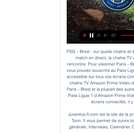
PSG – Brest : sur quelle chaîne et à quelle heure voir le match Si vous souhaitez suivre le match en direct, la chaîne TV Amazon Prime Video diffuse exclusivement cette rencontre. Pour visionner Paris – Brest et la plupart des autres matchs du championnat, vous pouvez souscrire au Pass Ligue 1 d'Amazon Prime Video, un abonnement mensuel accessible sur tous vos écrans connectés. Si vous souhaitez suivre le match en direct, la chaîne TV Amazon Prime Video diffuse exclusivement cette rencontre. Pour visionner Paris – Brest et la plupart des autres matchs du championnat, vous pouvez souscrire au Pass Ligue 1 d'Amazon Prime Video, un abonnement mensuel accessible sur tous vos écrans connectés. il y a 13 heures Ouest-France Ouest-France

Juventus-fr.com est le site de la première communauté francophone de la Juventus de Turin. Il vous permet de suivre toute l'actualité de la Juventus, en français. Actualité générale, Interviews, Calendrier, Classement, Mercato, Juventus Women, Primanvera, Jeunes,...

Tout ce qu'il faut savoir sur le match Benfica vs Eintracht Frankfurt de Europa League du (11 Avril 2019) en direct : Résumé, statistiques, compositions et résultats - Besoccer

En 1960, le Congo comptait 16 diplômés universitaires (tandis que dans les territoires de l'Afrique occidentale ou encore, au Kenya ou en Ouganda, les Africains qui avaient bénéficié d'une formation universitaire se comptaient par centaines). Par contre, il y avait déjà, …

Tout ce qu'il faut savoir sur le match Avranches vs Lyon-Duchère de National du (13 Septembre 2019) en direct : Résumé, statistiques, compositions et résultats - Besoccer

Néanmoins, nous partagerons les moments importants du match Strasbourg-Rennes grâce à notre service de présentation en direct live. Dans la diffusion en direct live du match de Strasbourg-Rennes, nous partageons les objectifs du match, les cartons que les joueurs reçoivent (jaune-rouge) et la minute instantanée du match.

MC Alger TV. Mouloudia Club d. je capte toutes les chaines algeriennes sur nilsat 7 degré w a alger sauf ennahar tv au debut quand le lance la scan elle apparait mais au bout de 5/10 minutes c'est noir avec un message pas de service frequence (12360 V 27500 5/6) merci de me repondre mon demo est un STARSAT SR-2000 HD.

Vous consultez actuellement la page : Lazio U19 - Verona U19 Suivez le match Lazio U19 - Verona U19 en direct (résumé, score et buts). Le résultat de ce match Campionato Primavera 2 entre Lazio Under 19 et Hellas Verona FC Under 19 est à suivre en live à partir de 15h00.

Brest – PSG : à quelle heure et sur quelle chaîne regarder le 11 mars 2023 — Match Brest – PSG en direct : à quelle heure et sur quelle chaîne ? Ce samedi soir, retrouvez le match entre Brest et le PSG sur la chaîne ...

Découvrez sans plus attendre le calendrier de vos Cistes pour la saison 2018/2019 de Top 14 ! Rendez vous le week-end du 25 aout pour la reprise à...

L’ACTUALITE DE LA 31EME JOURNEE . Après Grenoble et Amiens, Angers devient le troisième club à faire tomber le leader Rouen ! Sur la glace de l’Île Lacroix, les Ducs ont dû patienter jusqu’à la séance des tirs au but pour crier victoire (3-2).

Diffusion de Fugues et Disparitions. 77K likes. Avis de recherche . Appel à témoins . Fugue . Disparition inquiétante . L'enfance en danger. Avis de recherche . Appel à témoins .

Göppingen est un club allemand de handball basé dans la ville de Göppingen. Il a été fondé en 1904. Il évolue pour la saison 2019/2020 dans le championnat suivant : Allemagne - Bundesliga Hommes. Les matchs à domicile se jouent dans la salle : Ews-Arena.

8 Le Bihan Guy et Christiane Le Bihan Guy et Christiane 18 Navalhars, 29140 KERNEVEL. Afficher le n° Afficher le n° Plan; Itinéraire; Tél : 02 98 59 80 96 . 9 Le Bihan C Le Bihan C Visuel indisponible. Afficher le n° Afficher le n° Tél : Opposé aux opérations de marketing direct 09 83 07 34 66 . La présence de ce pictogramme signale une oppositio