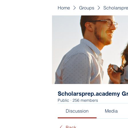
Home
Groups
Scholarspr
Scholarsprep.academy G
Public
·
256 members
Discussion
Media
Back