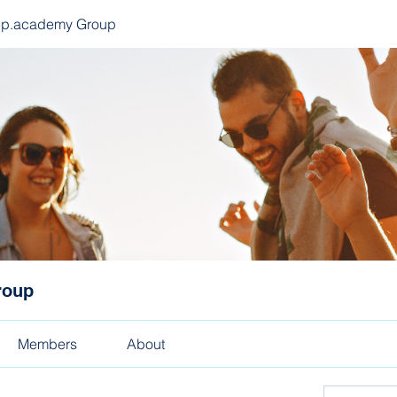
ep.academy Group
roup
Members
About