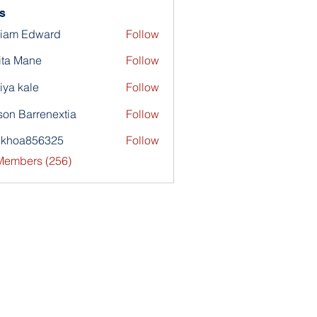
s
liam Edward
Follow
ita Mane
Follow
iya kale
Follow
son Barrenextia
Follow
nkhoa856325
Follow
a856325
 Members (256)