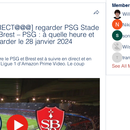
Member
Wil
Nik
RECT@@@] regarder PSG Stade 
Brest – PSG : à quelle heure et 
son
arder le 28 janvier 2024
Wil
tra
e le PSG et Brest est à suivre en direct et en 
trankho
s Ligue 1 d'Amazon Prime Video. Le coup 
See All