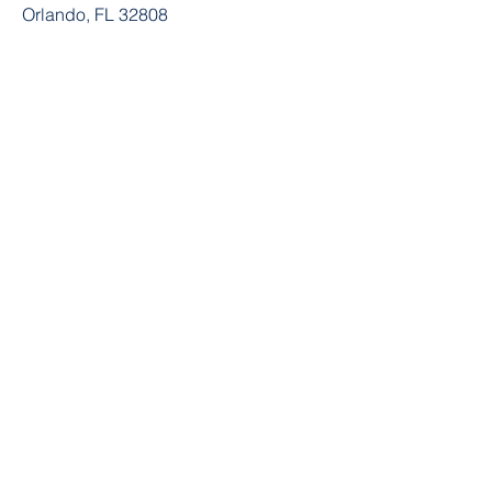
Orlando, FL 32808
Directorjex@gmail.com
407-485-3664
Join the Community
Facebook
Twitter
YouTube
Instagram
Contact
First Name
Last Name