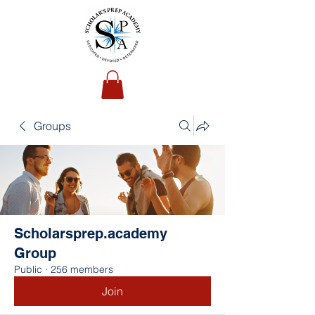
Groups
Scholarsprep.academy
Group
Public
·
256 members
Join