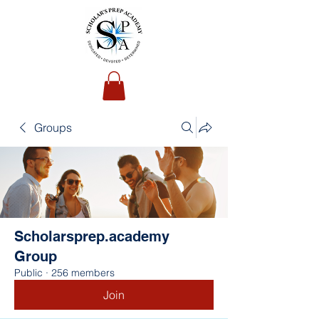
Groups
Scholarsprep.academy
Group
Public
·
256 members
Join