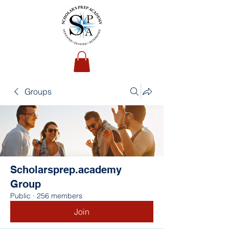
Groups
Scholarsprep.academy
Group
Public
·
256 members
Join