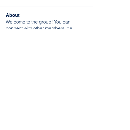
About
Welcome to the group! You can
connect with other members, ge
...
Read more
Members
William Edward
Follow
Nikita Mane
Follow
soniya kale
Follow
Wilson Barrenextia
Follow
trankhoa856325
Follow
trankhoa856325
See All Members (256)