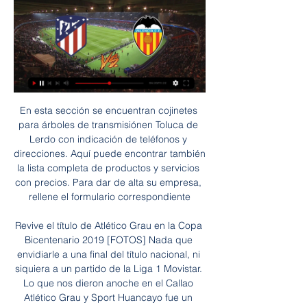
En esta sección se encuentran cojinetes para árboles de transmisiónen Toluca de Lerdo con indicación de teléfonos y direcciones. Aquí puede encontrar también la lista completa de productos y servicios con precios. Para dar de alta su empresa, rellene el formulario correspondiente

Revive el título de Atlético Grau en la Copa Bicentenario 2019 [FOTOS] Nada que envidiarle a una final del título nacional, ni siquiera a un partido de la Liga 1 Movistar. Lo que nos dieron anoche en el Callao Atlético Grau y Sport Huancayo fue un partido de entrega y …

Universidad Católica vs Palestino en vivo gratis online Copa Chile 2013 en vivo online gratis U Católica vs Palestino en vivo online gratis Ver Universidad . Programación de TV y en línea para Palestino O Higgins livesoccertv › match › palestino vs ohiggins. Palestino contra O Higgins febrero 15 2020 Listados de TV y transmisión en.

Hoy Atlético Madrid contra Valencia CF en directo ATLÉTICO D hace 16 horas — 16 sept 2023 — Te contamos dónde ver en directo online el Valencia vs. Atlético de Madrid de La Liga 2023-2024: Movistar, DAZN, ...

Sábado 9 de noviembre 19:30h. Concierto de la banda sinfónica del Ateneo Musical en el Auditorio del Mercado (Plaza de la Virgen, 16) Domingo 10 de noviembre 10h. Misa de difuntos de la Sociedad en la Parroquia de San Francisco. (Plaza Iglesia San Francisco, 1) 14h. Concurso de Arroz al Horno. (Venta de tiquets en la conserjería... View Article

Santiago de Chile, 6 feb (EFE).- La Universidad Católica, el Antofagasta y la Unión La Calera comienzan la tercera jornada como líderes igualados en lo alto de la clasificación de la liga de Chile más pendientes de lo que pueda ocurrir en las gradas que en lo que pase sobre el césped debido al …

Bardon Latrobe II Australia - फुटबॉल ️ स्थानांतरण समाचार ️ फिक्स्चर ️ Bardon Latrobe II परिणाम ️ Bardon Latrobe II खिलाड़ियों ️ Bardon Latrobe II स्कोर ️ Bardon Latrobe II फुटबॉल समाचार ️ देखो, अगले मैच 777score.in

El Centro de Estudios Árabes de la Universidad de Chile se dedica a la generación, desarrollo y transmisión de los estudios árabes e islámicos desde una perspectiva interdisciplinaria.Así, se constituye como un espacio de reflexión crítica y autónoma que aporta al saber humanista, a la valorización de la diversidad cultural, al pluralismo y la alteridad, en los diversos sectores de.

San Lorenzo vs. Racing EN VIVO ONLINE | EN DIRECTO se enfrentan HOY 22 de febrero desde las 3:35 p.m. (hora peruana) y 5:35 p.m. (hora argentina) en el el estadio Pedro Bidegain, popularmente.

Federación de Ateneos .. en directo: Un menor en Vigo,. Hemos creado para ti una selección de noticias de la ciudad y su área metropolitana para que las recibas en tu correo electrónico.

La carrera de Pedagogía en Educación Física de la Facultad de Ciencias de la Educación (FACED), acreditada por seis años (enero 2013 a enero 2019) cuenta con un nuevo jefe de carrera; se trata del profesor Jaime Pizarro Herrera, quien asume el cargo para dirigir la escuela que por más de 9 años se ha destacado por su línea formativa en la motricidad humana.

El "charrúa" le entregó el triunfo a su equipo desde los 12 pasos, llevando a Curicó Unido a la línea de los nueve puntos los mismos que los líderes Universidad de Chile, U. Católica, Antofagasta y Unión La Calera. Eso sí, la UC puede llegar a 12 si se ratifica la victoria sobre Colo Colo en un duelo suspendido a falta de 20 minutos.

[PARTIDO*] Atlético Madrid vs Valencia CF en vivo ver partid hace 16 horas — [PARTIDO*] Atlético Madrid vs Valencia CF en vivo ver partido ¿Dónde VER EN VIVO – Atlético de Madrid vs Valencia por 28.01.2024 Real Madrid ...

Las escuadras de Temperley y Deportivo Maipú se ven las caras este viernes 17 de agosto en el partido por los dieciseisavos de final de la Copa Argentina 2018.Nosotros te damos todos los detalles de la transmisión en vivo.

Sin embargo la Católica se mantiene al frente del torneo chileno, a falta de los partidos que se jugarán en domingo. | Archivo | futbolred.com Universidad Católica consiguió un agónico empate 1-1 con Palestino, pero sigue líder en Chile - Archivo Digital de Noticias de fútbol - FutbolRed

(=VIVO-EN=)✔Atlético Madrid - Valencia CF en vivo hace 49 minutos — Atlético de Madrid y Valencia se enfrentarán por La Liga de España el domingo 28 de enero. El partido se jugará a las 12:15hs. Seguilo en vivo.

(EN VIVO) Atlético-Valencia en vivo online Ver Real Madrid hace 16 horas — (EN VIVO) Atlético-Valencia en vivo online Ver Real Madrid - Valencia CF Online en Directo 28 enero 2024 YouTube YouTube 2:50:53.

Atlético contra Valencia vídeo del partido Atlético Madrid v hace 7 horas — 0:15Sigue la transmisión del partido de Atlético de Madrid vs. Valencia en vivo y en directo por la jornada 21 de LaLiga EA Sports.

Universidad de Chile – Palestino. Unión La Calera – O'Higgins. Curicó Unido – Huachipato . Fecha 15 (26-27 de mayo) Huachipato – Universidad de Chile.. otra reportera abusada durante una transmisión en vivo. Yahoo Noticias. Soler: "Podemos ganar, somos el Valencia" Omnisport. Lo bueno, lo malo y lo feo de la victoria del Barcelona.

Las novedades para este torneo, son que para este, la categoría se jugará con 15 equipos y en el 2021, se volverá a jugar con 16 equipos. La otra novedad que presentará este torneo, es el regreso a la categoría de San Marcos de Arica, quien vuelve a la categoría de plata del fútbol chileno, luego de un año de ausencia, tras ser campeón de la Segunda División Profesional 2019 y a 2.

Es la cuarta gira realizada por la banda de rock argentino Los Piojos.Se desarrolló para presentar su cuarto disco titulado Azul.Comenzó el 5 de mayo de 1998 y terminó el 30 de diciembre de 1999.Comenzó en Comodoro Rivadavia, hasta que presentaron el disco oficialmente en dos funciones en el Parque Sarmiento.Luego siguieron con un concierto en La Plata, donde volvieron a tocar en agosto.

(STREAMING) Atlético Madrid - Valencia en directo online Atl hace 17 horas — (STREAMING) Atlético Madrid - Valencia en directo online Atlético de Madrid - Sevilla FC en directo: resultado 28 enero 2024 Toda la ...

Predicción y estadísticas del partido de fútbol Macara - Mushuc Runa de Ecuador Serie A del 13/04/2019. También están disponibles todas las predicciones de la jornada de liga Ecuador Serie A

4 octubre. Resultados. Club 1er. Tiempo 2do. Tiempo Goles Resultado; Atlanta — — 4: Ganó: Belgrano. 2 diciembre, 2019 2 - 1. Platense vs Atlanta: 26 noviembre, 2019 1 - 1. Atlanta vs Temperley: 19 noviembre, 2019 1 - 0. Dep. Morón vs Atlanta: ESTADIO CUBIERTO.

El servicio de certificados de matrimonio a distancia gestionado por RegistroCivil.es le ofrece la posibilidad de obtener el certificado de matrimonio oficial, de cualquier matrimonio ocurrido en España o en el extranjero, y que esté registrado en un Registro Civil, Juzgado de Paz, Ayuntamiento o Consulado de España, a partir de 1870.

En Directo: Atlético Madrid | Daily Motivation Tips | Runner ABC hace 1 día — Te contamos dónde ver en directo online el Atlético de Madrid vs. Valencia de La Liga 2023-2024: Movistar, DAZN, canal de TV y streaming en .

Consulta los datos del partido Mónaco vs. RB Leipzig en la competición Champions League 2017/2018 con comentarios en directo en AS.com (Previa)

En Directo: Atlético Madrid vs Valencia En vivo Atlético Mad hace 5 horas — hace 2 horas — hace 1 día — hace 1 día — Te contamos dónde ver en directo online el Atlético de Madrid vs. Valencia de La Liga 2023-2024: ...

3:16 pm - Sorpresa en Champions: RB Leipzig será el rival del PSG en semifinales . 3:13 pm - Ejecutivo convoca plan para crear Fondo Nacional de Avales .

El templo se construyó en 1943. No tiene un estilo arquitectónico definido, más bien es ecléctico. Es una parroquia de frailes dominicos que tiene como patrona a Santa Rosa de Lima, la primera santa originaria de América, que nació en España pero realizó sus milagros en Perú.

Hoy Atlético Madrid Valencia en directo En directo, la rueda hace 7 horas — Directo Atléti hace 1 hora — Atlético de Madrid y Valencia CF se medirán este domingo 24 de enero en el Wanda Metropolitano de Madrid, por la ...

Romper la cadena del delito y otras 11 peticiones al Ministro de Defensa para mejorar la seguridad en Valledupar. Este miércoles se realizará un Consejo de Seguridad presidido por el ministro de defensa, el alcalde de Valledupar, el gobernador del Cesar y miembros del orden público. Hechos - 22 febrero, 2020

Brujas es la capital de la provincia de Flandes Occidental y se encuentra a unos 90 kilómetros de la capital de Bélgica, Bruselas. Su casco histórico, rodeado por un canal de unos 7 km que bordea lo que fue la muralla, fue declarado Patrimonio de la Humanidad por la Unesco en el año 2000. En él encontramos algunas estructuras arquitectónicas medievales que se han mantenido intactas a…

Sin embargo, Curicó se posicionaba mejor en la cancha, y Víctor González, luchaba un balón y la mete al arco, era gol pero Sepúlveda la sacaba de la línea. Lota no llegaba al arco contrario, en especial por el pressing de los curicanos, recién a los 17, el portero Luis Vásquez detenía un tiro libre de Carlos Rodriguez sin mayor peligro.

Zonas de inundación en la Sede Rodrigo Facio de la Universidad de Costa Rica producidas por la Quebrada Los Negritos ﻿ Chaves Chaves, Elena María ; Serrano Pacheco, Alberto ( 2018 )

El celeste le ganó al equipo chileno de Union La Calera por 3 a 1 con dos goles de Sequeira, los titulares no jugaron pensando Ver mas. El Halcón goleo al América de Cali y espera a Belgrano. Curicó Unido empató 4 a 4 frente a Unión Española,.

Próximos Partidos en Directo Uefa Liga Europea Jueves 12 Marzo.. Eintracht Frankfurt. 18:55. Basilea. Movistar Liga de Campeones. Uefa Liga Europea-Movistar Liga de Campeones. Istanbul Basaksehir. 18:55. Copenhagen.

Criciúma x Marcílio Dias ao vivo (Campeonato Catarinense) em 02/02/2020. Resultado de Criciúma e Marcílio Dias com placar ao vivo online e em tempo real, com ví