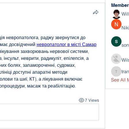
Member
Wil
Nik
ція невропатолога, раджу
звернутися до 
иймає досвідчений 
невропатолог в місті Самар
son
лікування захворювань нервової системи, 
 інсульт, неврити, радикуліт, епілепсія, а 
Wil
их болях, запамороченні, судомах, 
tra
лініці доступні апаратні методи 
trankho
лови та шиї, КТ), а лікування включає 
See All
опроцедури, масаж та реабілітацію.
7 Views