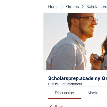
Home
Groups
Scholarspr
Scholarsprep.academy G
Public
·
256 members
Discussion
Media
Back