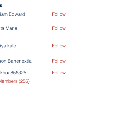
s
liam Edward
Follow
ita Mane
Follow
iya kale
Follow
son Barrenextia
Follow
nkhoa856325
Follow
a856325
 Members (256)