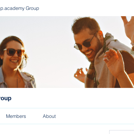
ep.academy Group
roup
Members
About