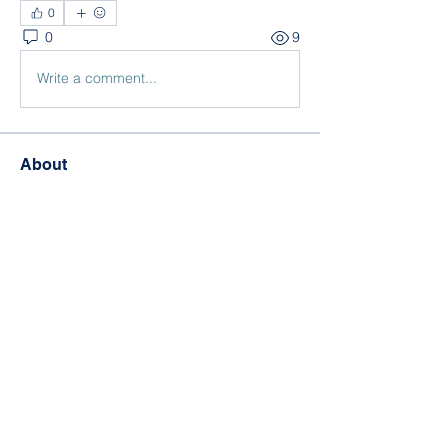
0
0
9
Write a comment...
About
Welcome to the group! You can
connect with other members, ge
...
Read more
Members
William Edward
Follow
Nikita Mane
Follow
soniya kale
Follow