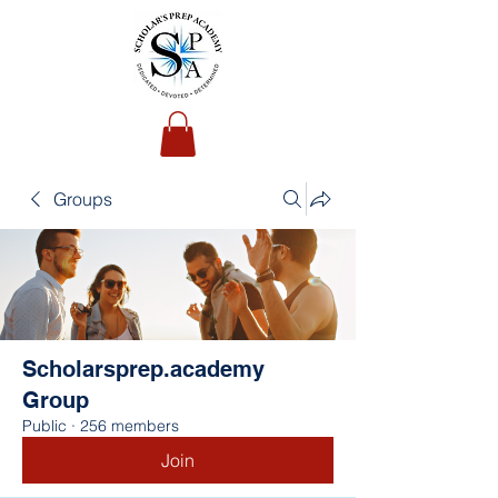
Groups
Scholarsprep.academy
Group
Public
·
256 members
Join