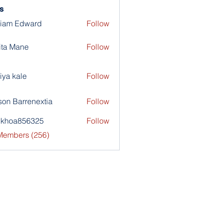
s
liam Edward
Follow
ita Mane
Follow
iya kale
Follow
son Barrenextia
Follow
nkhoa856325
Follow
a856325
 Members (256)