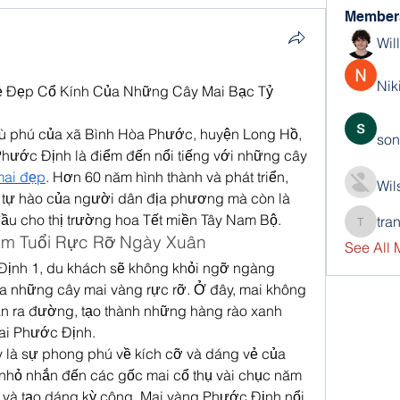
Member
Wil
Nik
ẻ Đẹp Cổ Kính Của Những Cây Mai Bạc Tỷ
ù phú của xã Bình Hòa Phước, huyện Long Hồ, 
son
Phước Định là điểm đến nổi tiếng với những cây 
ai đẹp
. Hơn 60 năm hình thành và phát triển, 
Wil
m tự hào của người dân địa phương mà còn là 
ầu cho thị trường hoa Tết miền Tây Nam Bộ.
tra
trankho
ăm Tuổi Rực Rỡ Ngày Xuân
See All
ịnh 1, du khách sẽ không khỏi ngỡ ngàng 
 những cây mai vàng rực rỡ. Ở đây, mai không 
àn ra đường, tạo thành những hàng rào xanh 
ai Phước Định.
 là sự phong phú về kích cỡ và dáng vẻ của 
nhỏ nhắn đến các gốc mai cổ thụ vài chục năm 
 và tạo dáng kỳ công. Mai vàng Phước Định nổi 