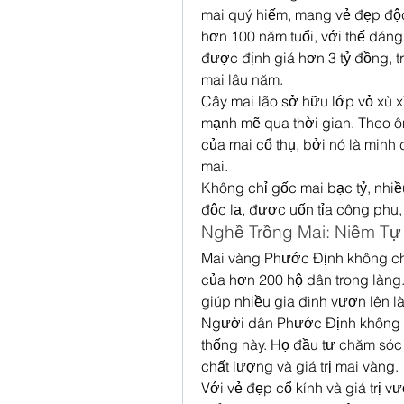
mai quý hiếm, mang vẻ đẹp độc 
hơn 100 năm tuổi, với thế dáng 
được định giá hơn 3 tỷ đồng, 
mai lâu năm.
Cây mai lão sở hữu lớp vỏ xù x
mạnh mẽ qua thời gian. Theo ông
của mai cổ thụ, bởi nó là minh 
mai.
Không chỉ gốc mai bạc tỷ, nhi
độc lạ, được uốn tỉa công phu
Nghề Trồng Mai: Niềm Tự
Mai vàng Phước Định không chỉ
của hơn 200 hộ dân trong làng.
giúp nhiều gia đình vươn lên l
Người dân Phước Định không ng
thống này. Họ đầu tư chăm sóc 
chất lượng và giá trị mai vàng.
Với vẻ đẹp cổ kính và giá trị v