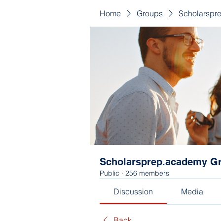
Home
Groups
Scholarspr
Scholarsprep.academy G
Public
·
256 members
Discussion
Media
Back