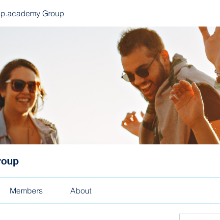
ep.academy Group
roup
Members
About