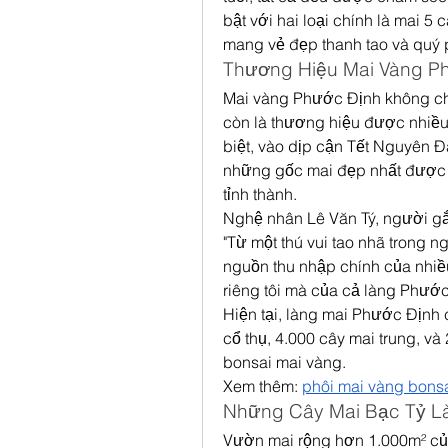
bật với hai loại chính là mai 5
mang vẻ đẹp thanh tao và quý 
Thương Hiệu Mai Vàng Ph
Mai vàng Phước Định không chỉ
còn là thương hiệu được nhiều 
biệt, vào dịp cận Tết Nguyên Đ
những gốc mai đẹp nhất được 
tỉnh thành.
Nghệ nhân Lê Văn Tý, người gắn
"Từ một thú vui tao nhã trong n
nguồn thu nhập chính của nhiều
riêng tôi mà của cả làng Phước
Hiện tại, làng mai Phước Định c
cổ thụ, 4.000 cây mai trung, và
bonsai mai vàng.
Xem thêm: 
phôi mai vàng bons
Những Cây Mai Bạc Tỷ L
Vườn mai rộng hơn 1.000m² của