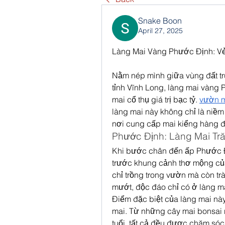
Snake Boon
April 27, 2025
Làng Mai Vàng Phước Định: V
Nằm nép mình giữa vùng đất tr
tỉnh Vĩnh Long, làng mai vàng 
mai cổ thụ giá trị bạc tỷ. 
vườn m
làng mai này không chỉ là niề
nơi cung cấp mai kiểng hàng đ
Phước Định: Làng Mai Tr
Khi bước chân đến ấp Phước Đ
trước khung cảnh thơ mộng của
chỉ trồng trong vườn mà còn tr
mướt, độc đáo chỉ có ở làng m
Điểm đặc biệt của làng mai này
mai. Từ những cây mai bonsai 
tuổi, tất cả đều được chăm sóc