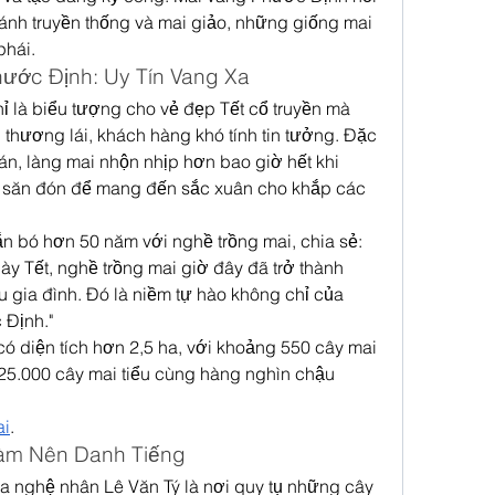
 cánh truyền thống và mai giảo, những giống mai 
phái.
ước Định: Uy Tín Vang Xa
 là biểu tượng cho vẻ đẹp Tết cổ truyền mà 
thương lái, khách hàng khó tính tin tưởng. Đặc 
án, làng mai nhộn nhịp hơn bao giờ hết khi 
săn đón để mang đến sắc xuân cho khắp các 
 bó hơn 50 năm với nghề trồng mai, chia sẻ: 
gày Tết, nghề trồng mai giờ đây đã trở thành 
 gia đình. Đó là niềm tự hào không chỉ của 
 Định."
ó diện tích hơn 2,5 ha, với khoảng 550 cây mai 
 25.000 cây mai tiểu cùng hàng nghìn chậu 
ai
.
àm Nên Danh Tiếng
 nghệ nhân Lê Văn Tý là nơi quy tụ những cây 