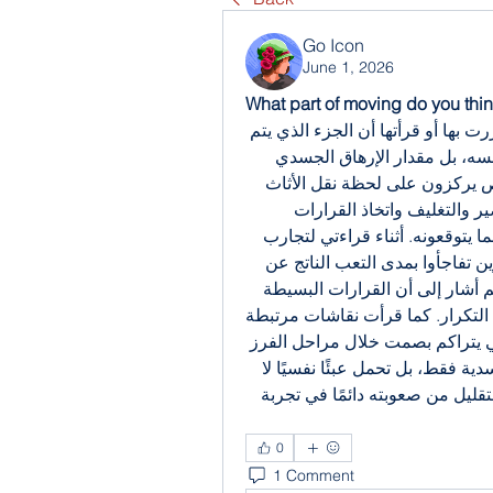
Go Icon
June 1, 2026
What part of moving do you thi
من أكثر الأمور التي لاحظتها من خلال التجارب التي مررت بها أو قرأتها أن الجزء الذي يتم 
التقليل من أهميته في عملية الانتقال ليس يوم النقل نفسه، بل مقدار الإرهاق الجسدي 
والذهني الذي يتراكم على مدار الأيام. كثير من الأشخاص يركزون على لحظة نقل الأثاث 
باعتبارها الحدث الأساسي، لكن الواقع أن مرحلة التحضير والتغليف واتخاذ القرارات 
وتنظيم المنزل الجديد تستنزف وقتًا وجهدًا أكبر بكثير مما يتوقعونه. أثناء قراءتي لتجارب 
 وجدت أن الكثيرين تفاجأوا بمدى التعب الناتج عن 
العملية بشكل تدريجي وليس في يوم واحد فقط. بعضهم أشار إلى أن القرارات البسيطة 
مثل الاحتفاظ بالأشياء أو التخلص منها تصبح مرهقة مع التكرار. كما قرأت نقاشات مرتبطة 
 تحدثت عن أن الإرهاق الذهني يتراكم بصمت خلال مراحل الفرز 
والتخطيط. ما استنتجته هو أن عملية الانتقال ليست جسدية فقط، بل تحمل عبئًا نفسيًا لا 
يتم الانتباه له غالبًا. ما هو الجزء الذي تعتقدون أنه يتم التقليل من صعوبته دائمًا في تجربة 
0
1 Comment