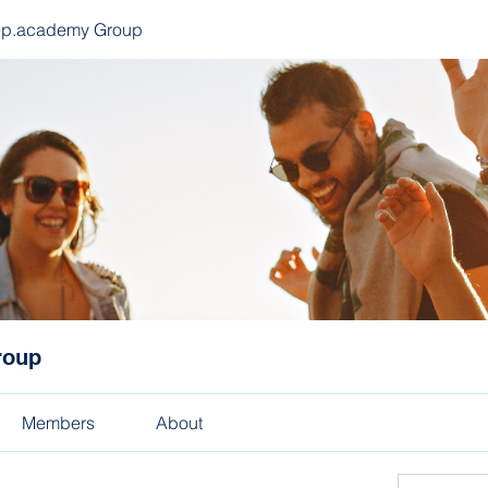
ep.academy Group
roup
Members
About