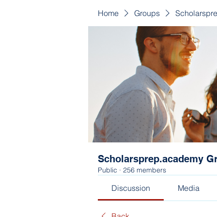
Home
Groups
Scholarspr
Scholarsprep.academy G
Public
·
256 members
Discussion
Media
Back