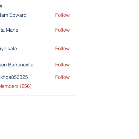
s
liam Edward
Follow
ita Mane
Follow
iya kale
Follow
son Barrenextia
Follow
nkhoa856325
Follow
a856325
 Members (256)