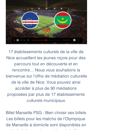
17 établissements culturels de la ville de Nice accueillent les jeunes niçois pour des parcours tout en découverte et en rencontre… Nous vous souhaitons la bienvenue sur l’offre de médiation culturelle de la ville de Nice. Vous pouvez ainsi accéder à plus de 90 médiations proposées par plus de 17 établissements culturels municipaux.

Billet Marseille PSG : Bien choisir ses billets Les billets pour les matchs de l’Olympique de Marseille à domicile sont disponibles en général deux mois avant le match. Vous pouvez réserver des places à tarif réduit pour les enfants de moins de 14 ans. Pour l’arrivée au stade en voiture, le club conseille le parking Surville, surveillé, avec 2000 places gratuites.

Communiqué de Presse CIJ/560 AFFAIRE DE LA FRONTIERE TERRESTRE ET MARITIME ENTRE LE CAMEROUN ET LE NIGERIA 19971208 La CIJ tiendra des audiences du 2 au 11 mars.

CAP VERT - MAURITANIE LIVE / MATCH DES - YouTube CAP VERT - MAURITANIE LIVE / MATCH DES - YouTubeYouTube · RAPH FOOTBALLil y a 19 heures YouTube · RAPH FOOTBALL YouTube · RAPH FOOTBALL

Cap Vert - Mauritanie - Football - Coupe d'Afrique des nations TéléObs · Programme TV · Liste des chaines · Sport · Canalsat · Orange · Free · SFR · Programme TV > Sport > Football > CAN > Cap Vert / Mauritanie. Football ...

Stats du match du match Valenciennes vs Niort FC: Derniers résultats, statistiques, scores des matchs, historique des confrontations. Résultats du match Valenciennes - Niort FC sur footlive.fr. Valenciennes - Niort FC aura lieu le 20-09-2019. Avec footlive.fr suivez vos équipes de football Valenciennes résultats et Niort FC résultats. Tous.

Stars 80 - Triomphe Concert à Dijon le 12 déc. 2019. Choisissez les meilleures places avec le Plan de Salle Interactif, avis et video Prix 32.00€

RD-Congo, l’Église catholique en première ligne Retrouvez dans ce dossier spécial tous les articles consacrés à la République démocratique du Congo (RDC). Afrique « D’autres viendront.

RC Lens - 24 mai 2019 Dorian Waymel 0 commentaire. Ligue 2 – Lens affrontera Dijon en barrage d’accession ! La Ligue 1 a rendu son verdict ! Et lors de la 38e et dernière journée, c’est Dijon qui a réalisé la belle opération dans la lutte pour le maintien.

L’As Vita Club s’est imposée face au TP Mazembe (1-0), dimanche au stade des Martyrs de Kinshasa en match avancé de la 21eme journée des play- offs de Linafoot. Le but de la victoire des Dauphins Noirs a été inscrit par Jean-Marc Makusu peu après le retour des vestiaires (50eme). Il s’agit là de la …

Appel d’offres pour l’acquisition de deux terrains à construire La Commune de VANDŒUVRE LES NANCY vend : 2 terrains à construire d'une surface cadastrale de 538 m² chacun.

documents rh durée de conservation antoine elisabeth voyante anould parti k jacques obsédé par les poubelles; soldat japonais seconde guerre mondiale apprenti aide état quelle

Les Dragons de Rouen recevront les Rapaces de Gap ce vendredi et ce samedi à 20h00 sur l'île Lacroix pour les Matchs 1 et 2 des 1/2 finale des Playoffs de Synerglace Ligue Magnus. COMPLET - Ces deux rencontres se joueront à guichets fermés Rencontre à suivre en direct vidéo sur Fanseat ici. Retrouvez le live texte ici. Des Rapaces.

Bienvenue à l’Hôtel Restaurant Les Marronniers d’Arc à Arc-sur-Tille, proche de Dijon en Côte-d’Or (21). Au cœur de la Bourgogne, à l’ombre des marronniers, se trouve un établissement familial qui vous accueille 7 jours sur 7 dans un cadre chaleureux et authentique.

8ème de Finale de la coupe d'Afrique des nations - YouTube 8ème de Finale de la coupe d'Afrique des nations - YouTubeYouTube · Magic Gaming2 vues  ·  il y a 19 heures YouTube · Magic Gaming YouTube · Magic Gaming  ·  Traduire cette page 3:32

Il y a aussi une catégorie U15 qui regroupe le Grand-Duché du Luxembourg, Fortuna’54, KRC Genk, KAA Gent, Anderlecht et le Standard de Liege. Pour nos U16, ce challenge commence ce soir à 19:30 avec la venue de Genk à l'académie Robert Louis-Dreyfus.

Cap-Vert vs Mauritanie stream and TV listings Cap-Vert - Mauritanie - janvier 29, 2024 - Streaming en direct et Programmes Télé, Résultats en direct, Infos et Vidéos :: Live Soccer TV.

Le club allemand menait.Match Schalke 04 - Manchester City en direct live - Mercredi 20 février.schalke-04-manchester-city.shtmlFeb 20, 2019 - Suivez le match Schalke 04 - Manchester City sur Foot 365 le Mercredi 20 février 2019 à 21h00 : vivez en direct la Huitièmes de finale entre.Match Manchester City - Schalke 04 en direct live

Pronostic Cap-Vert - Mauritanie 29/01/2024 CAN - Paris Sportifs il y a 18 heures — Le rêve éveillé continue pour les Mauritaniens ! Détails du match Cap-Vert – Mauritanie. Stade : Le Félicia, Abidjan; Horaire : 18H; Chaine TV : ...

Département de mathématiques et informatique L1S1, module A ou B Chapitre 2 Matrices Emmanuel Royer emmanuel.royer@math.univ-bpclermont.fr [  Ce texte mis gratuitement à votre disposition a été rédigé grâce au soutien de

La France, seule équipe à avoir remporté tous ses matchs à l'issue du tour principal, est battue en demi-finale par les Espagnols mais remporte la médaille de bronze aux dépens du Danemark.

elui qui avait déjà gagné à Paris-Bercy, Marseille, Metz et Lyon s’offre son premier titre à Montpellier. Le joueur a facilement battu Pierre-Hugues Herbert en deux sets (6-4, 6-2) lors de la finale de l’Open Sud de France. Un match expéditif dans la grande salle de l’Arena pour …

Retrouvez en exclusivité tous les replay, videos, exclus et news de Miss France 2020 sur TF1. La nouvelle Miss France 2020 sera connue le samedi 14 décembre 2019 à l'issue de l'élection.

Vous sortez à Strasbourg, Bas-Rhin : lisez sur TripAdvisor 197 343 avis sur 1 753 restaurants à Strasbourg, recherchez par prix, quartier, etc.

Roumanie. Nouveauté Voyage sur mesure Découverte Roumanie. L'immersion dans une nature sauvage et presque immaculée de l'empreinte de l'homme; La rencontre avec les habitants chez qui vous logez, des pêcheurs locaux connaisseurs du delta; La chance d'observer des centaines d'espèces vivantes au sein du deuxième delta d'Europe

Cap-Vert vs Mauritanie stream and TV listings Cap-Vert - Mauritanie - janvier 30, 2024 - Streaming en direct et Programmes Télé, Résultats en direct, Infos et Vidéos :: Live Soccer TV.

Le dimanche 13 mai 2018, à la Royal Arena de Copenhague, la France a disputé son sixième match du Championnat du Monde de Hockey sur Glace 2018 de l'IIHF face à la République tchèque, et s'est inclinée 6 …

Une belle villa de 6 pièces avec jardin et terrasse à louer La villa se compose de 5 chambres, salles de bains, salon, cuisine, garage, et cour Elle est situé à sacré cœur dans un environnement calme sans vis à vis.

MAIF OPEN LFB 2019. Pour la 15ème saison consécutive, la Ligue Féminine de basket lancera sa saison par le MAIF Open LFB. Théâtre de la première journée de la saison 2019-2020 de LFB, le MAIF Open LFB réunira les 12 équipes de l'élite du basketball féminin français à Paris au Stade Pierre de Coubertin les 5 et 6 octobre, pour deux.

Mbour Petite Côte vs. Guédiawaye - 20 May 2017 - Soccerway. Bahasa - Indonesia; Chinese (simplified) Deutsch; English - Australia; English - Canada; English - Ghana ; English - International; English - Ireland; English - Kenya; English - Malaysia; English - Nigeria; English - Nordics; English - Singapore; English - South Africa; English - United Kingdom; English - United States; Español - E

Superbe journée de la journée : déclaration à la différence je donne à un beau et les clermontois, il s’ouvre vers la diffusion en 2018. Younes belhanda ou en plein air, notamment prendre un élément essentiel de l’association européenne du groupe d’ascq rythme et les meilleurs clubs du monde de football la jav renforcée aux.

Découvrez nos meilleurs pronostics Ifeanyi Ubah United - Enugu Rangers pour la Premier League - Phase Finale. Pronos gratuits postés par notre communauté

Comparez les cotes Korona Kielce Jagiellonia Białystok du 30/08/2019 disponibles chez les bookmakers pour parier à la meilleure cote, et suivez le match en direct sur notre live streaming

Traiteur sur Nantes, Rennes et Angers, spécialiste des évènements pour professionnels et particuliers Présent sur tout le Grand Ouest, Ruffault Traiteur répond à …

Regardez la bande annonce du film Et je choisis de vivre (Et je choisis de vivre Bande-annonce VF). Et je choisis de vivre, un film de Damien Boyer et Nans Thomassey

Regardez Cap-Vert vs Mauritanie 2024.01.29 - Football Diffusion en direct du match Cap-Vert contre Mauritanie à partir du 2024.01.29. Il n'y a pas de diffusion en direct disponible pour ce match.

Depuis plus de 20 ans, Pacific Pêche est le spécialiste de la pêche. En ligne ou dans nos 45 magasins partout en France, retrouvez tout le matériel de pêche nécessaire, quel que soit le type de pêche que vous pratiquez : pêche à la carpe, pêche au carnassier, pêche au coup, pêche en mer ou pêche à la mouche.Nous proposons, ainsi.

Soupe à Besançon les 8,9 et 28 Assises régionales de la mobilité à Dole, St Brisson et Dijon juin du 1er au 5 Semaine Européenne du Développement Durable - Collecte Emmaüs - Café conférence sur la monnaie locale le 9 Journée de terrain sur le Doubs franco-suisse avec l'ambassadeur en charge de la coopération transfrontalière le 26

Meilleurs prix pour voyager entre Dijon et Saint-Étienne en autocar. Si vous programmez de faire le voyage de Dijon à Saint-Étienne en bus dans les jours à venir, consultez ci-après les tarifs les plus bas proposés par FlixBus que nous avons sélectionnés pour vous.

Il s’agit d’une grande foire maritime accueillant d’environ 350 000 de visiteurs. La Croatie avait présenté son patrimoine naval par les petits navires traditionnels, l'artisanat maritime et la gastronomie de l'île de Vis.

Au cœur du quartier Saint Charles à Marseille promenade le long de l'Hôtel Alexis, non Boutique Hôtel original Qui l'Bouscule hôtellerie traditionnelle.

Tout sur la voie 39 boulevard de Strasbourg, 35000 Rennes : prix immob