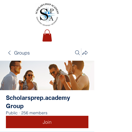
Groups
Scholarsprep.academy
Group
Public
·
256 members
Join