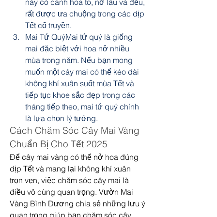
này có cánh hoa to, nở lâu và đều, 
rất được ưa chuộng trong các dịp 
Tết cổ truyền.
Mai Tứ QuýMai tứ quý là giống 
mai đặc biệt với hoa nở nhiều 
mùa trong năm. Nếu bạn mong 
muốn một cây mai có thể kéo dài 
không khí xuân suốt mùa Tết và 
tiếp tục khoe sắc đẹp trong các 
tháng tiếp theo, mai tứ quý chính 
là lựa chọn lý tưởng.
Cách Chăm Sóc Cây Mai Vàng 
Chuẩn Bị Cho Tết 2025
Để cây mai vàng có thể nở hoa đúng 
dịp Tết và mang lại không khí xuân 
trọn vẹn, việc chăm sóc cây mai là 
điều vô cùng quan trọng. Vườn Mai 
Vàng Bình Dương chia sẻ những lưu ý 
quan trọng giúp bạn chăm sóc cây 