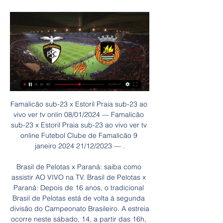
Famalicão sub-23 x Estoril Praia sub-23 ao vivo ver tv onlin 08/01/2024 — Famalicão sub-23 x Estoril Praia sub-23 ao vivo ver tv online Futebol Clube de Famalicão 9 janeiro 2024 21/12/2023 — .

Brasil de Pelotas x Paraná: saiba como assistir AO VIVO na TV. Brasil de Pelotas x Paraná: Depois de 16 anos, o tradicional Brasil de Pelotas está de volta à segunda divisão do Campeonato Brasileiro. A estreia ocorre neste sábado, 14, a partir das 16h, contra o Paraná…

Sub-23 | Site oficial do Sporting Clube de Portugal A equipa sub-23 de futebol do Sporting Clube de Portugal foi Estádio da Tapadinha, em Alcântara, vencer o CF Estrela da Amadora por 1-4, esta terça-feira, na ...

Posts sobre Arturzinho escritos por opiniaododavid. Opinião do David Blog que David Telio Duarte utiliza como registro de memórias sobre assuntos de seu interesse, como esporte, política, cinema, escolas de samba ou qualquer coisa que lhe venha à cabeça.

XV De Piracicaba vs Juventus - Março 18, 2019 - Streaming em Directo e Programação de TV, Resultados ao Vivo, Notícias e Vídeos :: Live Soccer TV

Rio Ave e Portimonense ao vivo agora Placar Magazine 07/01/2 07/01/2024 — Rio Ave e Portimonense ao vivo agora Placar Magazine 07/01/2024 Assistir à TV há 7 dias — Logo aos Sporting 2 x Leiria 2, Viseu 0 x Benfica ...

Hoje a equipe sub 19 do CATS, que se prepara para Copa São Paulo vai enfrentar o Paulista de Jundiaí. Mas antes fez um belo almoço na padaria Auto...

Posts sobre assistir internacional e botafogo online 26/06/2016 escritos por Emanuel. Pular para o conteúdo. TV Conectados- Resumo das Novelas, BBB, A Fazenda, Audiência da TV, Noticias da TV. a partida entre Santos e São Paulo.

A Oliveirense sagrou-se, esta segunda-feira, bicampeã nacional de basquetebol depois de vencer o Benfica por 72-97. Pub No quarto jogo do play-off de apuramento de campeão, os comandados de Norberto Alves superiorizaram-se às águias no pavilhão …

Telefone, endereço e tudo que precisa sobre ESPACO CULTURAL E TERAPEUTICO AMOR A VIDA. Especializada em Terapias Alternativas em Barra Mansa - Rio de Janeiro

O Santa Clara derrotou, este domingo, o Moreirense por 2-0, em jogo da 5.ª ronda da Liga. Um golo de Zé Manuel e um autogolo de Iago valeram o triunfo aos açorianos

Encontre avaliações, cardápios, preços e horários de funcionamento dos melhores lugares para comer em Rio de Janeiro. TheFork. Rio de Janeiro Login. Ajuda FAQ Chat ao vivo Contato Tipo de cozinha.. Barra da Tijuca 22631-003 Rio de Janeiro 20.89km.

Antigamente, Porto de Galinhas era chamada Porto Rico, devido à extração de Pau Brasil. Quando os escravos chegavam para serem vendidos, contrabandeados, vinham escondidos embaixo de engradados de galinhas d'angola. A chegada dos escravos na beira mar era anunciada pela senha "Tem galinha nova no Porto!".

Alturas houve que derbies Benfica-Sporting não tinham transmissão televisiva e eram ao Domingo à tarde. Na altura, não gostava. Queria ver o meu Sporting, mas a verdade é que hoje, quando olho para trás, sinto falta desses jogos. De acompanhar apenas a ouvir.

Agora sim é oficial, o guarda-redes Diogo Almeida (30 anos), ex-C.D. Paço de Arcos (estava emprestado pelo Benfica ao clube da linha de Cascais), filho do atual treinador do Infante Sagres e antiga glória do S.L. Benfica, Fernando Almeida, também ele guarda-redes, termina o vínculo de dois anos que tinha com o clube da Luz e é um jogador.

Sub-23 | Rio Ave FC VS Portimonense Os sub23 do Portimonense, sábado, viajam até ao Norte para defrontar o Rio Ave FC em jogo agendado para o próximo dia 4 de Fevereiro às 11H00, no Estádio do ...

Casa do árbitro que vai apitar o Benfica-Santa Clara vandalizada. Enviar o artigo: Casa do árbitro que vai apitar o Benfica-Santa Clara vandalizada. O meu email. O meu nome.. Povo de Abrantes unido em vigília contra decisão de bispo de Portalegre e Castelo Branco "Ele estava preocupado":.

De R$ 598.900,00, por R$ 539.200,00! Não perca essa mega oportunidade! Agende uma visita comigo e vamos negociar! Últimas unidades!O My Space é um condomínio clube completo localizado no Jabaquara, a 650m da estação Conceição do metrô.Esse condomínio clube é perfeito, dispõe de opções diferenciadas, como Mini Golf, Ateliê, Spa e.

Prevejo completar a minha jornada de mais de 10.000 kms em 73 dias e angariar 10.000€ que irei distribuir por causas sociais. Lista dos Países: - Portugal - Espanha - França - Itália - Eslovénia - Croácia - Montenegro - Grécia - Bulgária - Arménia - Turquia - Irão - India - Nepal

A Globo, na TV aberta, e o Esporte Interativo, na TV fechada, transmitirão o amistoso entre Santos e Benfica, marcado para o dia 8 de outubro, às 16h20. A Globosat, por meio do SporTV,. Globo e Esporte Interativo dividem transmissão ao vivo de Santos x Benfica.. Futebol do Flamengo gastou em seis meses R$ 138,5... Rodrigo Mattos

Este já representou clubes como, Gaia, Esgueira, Seixal, Oliveirense, Ovarense e Sanjoanese. O ultimo clube da topo que Shawn representou, foi a Ovarense na época de 2009/2010. Nessa época o atleta apresentou médias de 27.8 minutos, 9.1 pontos, 4.7 ressaltos e 1.3 assistências.

Encontre locais em Rua Da Transmissão, São Bernardo do Campo, SP e descubra telefones, como chegar e avaliações de clientes que já passaram pela região.

20/08/2019 10:00 • Home nurse da região traz projeto inovador A enfermeira Tatiane Capelasso, de São Caetano, celebra conquistas. Idealizadora da Home NurseAssessoria, que possui quatro anos de trajetória e realiza furos de orelhas em bebês com técnica humanizada por meio da acupuntura, fez o furo da pequena Manuella, filha da apresentadora Ticiane Pinheiro com o jornalista César Tralli.

Rio Ave Futebol Clube O Rio Ave Futebol Clube é um clube de futebol português, da cidade de Vila do Conde, que disputa actualmente Primeira Liga. Foi fundado em 18 de Janeiro de ...

54 Lojas para alugar em Olhão desde 450 € / mês. Encontre as melhores ofertas de Imóveis para alugar em Olhão. Loja com 230m2 na baixa de olhão, espaço amplo com muita luz natural, com 3 montras viradas para as principais ruas de comercio de olhão com muita passagem. Loja/estabelecimento (loja) n/ d

nº 9585/2017 – Rufino Eduardo Galindo Campos, 2º Promotor de Justiça de Dracena, a se ausentar de suas funções, no dia 27 de julho de 2017, para participar de audiência na Presidência do Tribunal de Justiça do Estado de São Paulo, na cidade de São Paulo - SP, sem prejuízo de suas atribuições normais e sem ônus financeiro para o.

Benfica B x Oliveirense Nós estávamos juntos ao vivo ao dizer ao Ocidente entre Benfica B – Oliveirense, que terminou em 3–0. Esperamos vê-lo novamente no próximo jogo. _____ Tempo do jogo ao vivo: FT Benfica B 3-0 Oliveirense 84′ Minuto, Jogador que recebeu um cartão amarelo; ( Oliveirense ) B.

Sub-20 do Cachorrão marca no fim e vence Taboão da Serra 11 de maio de 2019 ecsaobernardo 0. A categoria sub-20 do EC São Bernardo provou que continuará na briga pela líderança, neste sábado (11). Isto porque o time pressionou e venceu o.

[TV ESPORTIVA] Rio Ave e Sporting ao vivo transmissão Assistir Rio Ave x Sporting ao vivo online 07/12/2022 - FuteMAX. Rio Ave Sub-23 voltaram aos relvados e com muita vontade de conquistar pontos. No ...

No caso do União Harmonia, o jalde-negro aplicou 6 a 0 fora de casa. E quanto ao 12 Horas, o time do técnico Badico conseguiu uma vitória apertada, por 1 a 0, no Pedra Moura. No entanto, é preciso levar em conta que naquele dia, o gramado estava significativamente afetado pela forte chuva que tinha caído na Rainha da Fronteira, o que, naturalmente, prejudica a equipe mais técnica.

Neste domingo o Rubro-Negro encara o Santo André às 18h30, fora de casa, na busca pela primeira vitória na competição. A partida válida pela terceira rodada também marca o reencontro do Flamengo com um fantasma recente. Em 2004, o Santo André foi campeão da Copa do Brasil sobre o Rubro-Negro em pleno Maracanã ao vencer por 2 a 0.

Jogos de Hoje (29/01/2024) - Horários das Partidas e Onde Portimonense Sub-23. —. Rio Ave Sub-23. —. 20. : 59. : 54. Segunda Liga Logo Onde assistir os jogos de hoje na TV. Veja em que canais pode assistir aos jogos ...

A trajetória de sucesso da Unimed Barra Mansa só é possível graças a você. Estamos completando 45 anos de história, e a Diretoria da Cooperativa só tem a agradecer a todos que fazem parte dessa família e colaboram de alguma forma para que a Unimed BM continue atuando com transparência e ética para crescer cada vez mais.

Brasil x Argentina Ao Vivo Online. Assistir Brasil x Argentina ao vivo online em HD grátis sem travar pela semifinal da Copa América aqui no Multicanais TV Online com transmissão do SPORTV ao vivo. Começa as 21h30 – Copa América: Brasil e Argentina na Globo e SPORTV . Brasil x Argentina Ao Vivo é Válido pela Semi Final da Copa América.

O Corinthians é mais curtido do que o Flamengo em cinco estados: São Paulo, Paraná, Mato Grosso do Sul, Pernambuco e Rio Grande do Sul. Excetuados Rio de Janeiro e São Paulo, os estados que mais pendem aos dois clubes são Espírito Santo (para o Flamengo) e Mato Grosso do Sul (para o Corinthians).

Deve-se reconhecer a compreensão e confiança vindas do jornalista mineiro Marcelo Santiago, responsável pelo Meio Desligado. Ele liberou – sem nunca ter visto Marcelo presencialmente – o acesso livre a todos os dados de visitas do blog, respondendo às entrevistas e divulgando a pesquisa publicamente em seu espaço.

São Francisco de Assis e Santa Clara de Assis tinham um futuro brilhante a sua frente, mas resolveram seguir um chamado maior, segundo as palavras do Padre Zezinho. Eles quiseram a "profundidade de Jesus". Assista este belo vídeo! Posted in 01. S.

JOGOS SUB-23 ﻿ Rio Ave FC. ﻿ Portimonense. Apuramento Taça Revelação - 11.ª jornada. Estádio | SUB 23. Plantel · Equipa Técnica · Jogos · Resultados · Press Center. | ...

Patins entre o Sporting de Tomar Vs Oliveirense, no dia 25/3/2017 pelas 16h30 no .. Danças Cantares Usos e Costumes do Povo