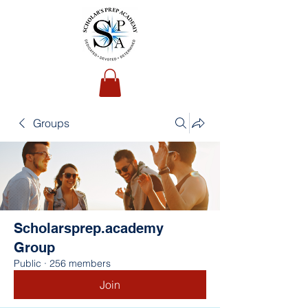
Groups
Scholarsprep.academy
Group
Public
·
256 members
Join