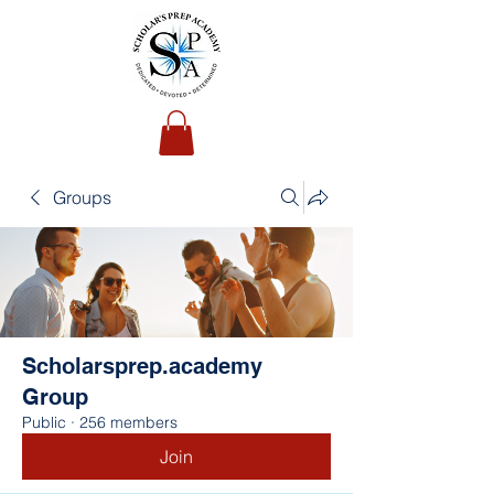
Groups
Scholarsprep.academy
Group
Public
·
256 members
Join