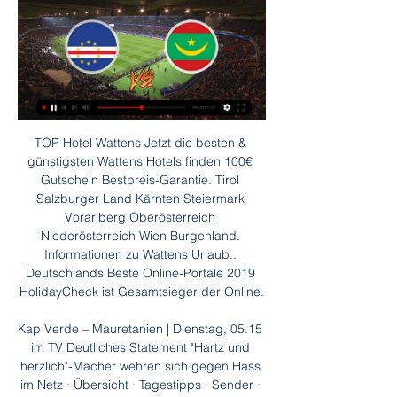
TOP Hotel Wattens Jetzt die besten & günstigsten Wattens Hotels finden 100€ Gutschein Bestpreis-Garantie. Tirol Salzburger Land Kärnten Steiermark Vorarlberg Oberösterreich Niederösterreich Wien Burgenland. Informationen zu Wattens Urlaub.. Deutschlands Beste Online-Portale 2019 HolidayCheck ist Gesamtsieger der Online.

Kap Verde – Mauretanien | Dienstag, 05.15 im TV Deutliches Statement "Hartz und herzlich"-Macher wehren sich gegen Hass im Netz · Übersicht · Tagestipps · Sender · IMPRESSUM KONTAKT AGB · DATENSCHUTZERKLÄRUNG.

Bist du PRETTY WILD? BIG ist das Mekka für alle Fashionistas, Urban Women und Street Girls! Finde bei BIG begehrte Limited Editions, exklusive Klassiker und heute schon Brands von Morgen. Wir lassen jedes Modeherz höher schlagen.

Fußball Kap Verde gegen Mauretanien 29/01/2024, in 5 Stunden — Online ansehen Kap Verde gegen Mauretanien ; 1. Folgen Sie dem Link ; 2. Registrieren Sie sich auf der Broadcast-Website ; 3. Sendungen ohne ...

Nach dem 5:3-Sieg über Innsbruck konnten die Vienna Capitals die Führung in der Erste Bank Eishockey Liga ausbauen, denn Rivale Red Bull Salzburg kassierte beim VSV eine 2:3-Niederlage. Die Innsbrucker Haie vermochten in Wien nicht gegen die …

Fazit: In Ostwestfalen feiert die Arminia! Bielefeld gewinnt mit 2:1 in Paderborn. Nach einer gelungenen Anfangsphase handelten sich die Gäste in der ersten Halbzeit das stark herausgespielte.

Das sind die Leistungsdaten von Tomislav Kocijan vom Verein Karriereende. Diese Seite enthält eine Statistik über die detaillierten Leistungsdaten (Tore, Karten, usw.) eines Spielers in …

Fussball, Afrika: Kap Verde Liveergebnisse, Resultate Kap Verde Ergebnisse Service in Echtzeit, Liveupdate. Nächste Spiele: 29.01. Kap Verde - Mauretanien, 05.06. Kamerun - Kap Verde, 08.06. Kap Verde - Libyen

Kap Verde vs. Mauretanien Tipp, Prognose & Quoten vor 16 Stunden — Finde zum Kap Verde vs. Mauretanien Tipp alle Infos, eine detaillierte Prognose, Wettquoten, Statistiken sowie H2H-Bilanz und Team-Check.

Hannover. Der SC DHfK Leipzig hat das letzte Bundesliga-Auswärtsspiel der Saison verloren. Die Leipziger Handballer verloren am Dienstag in Hannover-Burgdorf 28:30 (16:15) und tauschen mit dem.

Spielstatistiken zur Begegnung Rionegro Águilas Doradas - Atlético Junior (Primera A 2019 Clausura, 5. Spieltag) mit Torschützen, Aufstellungen, Wechseln, gelben und roten Karten.

Schauen Sie sich mal die Infografik für das Spiel Fc Thun Berner Oberland Ii vs FC Köniz an - Sporticos.com ist ein Webservice, der Spieltagsprognosen in …

Marko Raguž ist beim LASK bisher der Aufsteiger der Saison. Dass "der Markt bei jungen Stürmern, generell in Europa, nicht so dicht" ist, sieht er als Vorteil für sich, irgendwann einmal für das kroatische Nationalteam zu spielen, ist für den 21-Jährigen momentan kein Thema.

Drama von Julian Pölsler mit Martina Gedeck und Hans-Michael Rehberg. Im Mystery-Drama Die Wand wird Martina Gedeck in den Bergen durch eine unsichtbare Wand von der restlichen Welt isoliert.

Kap Verde - Mauretanien 29.01.2024 vor 20 Stunden — Show. Übersicht · Online · Statistik · H2H · Vorhersagen; Chatten Auf azscore.de finden Sie nicht nur den Spielstand von Kap Verde gegen ...

SK Sturm Graz Fußballreisen Der 1909 gegründete Fußballverein aus Graz zählt zu den ganz großen Traditionsvereinen Österreichs. Die Schwarz-Weißen tragen Ihre Heimspiele in der Merkur Arena in Graz Liebenau aus und dank einer fantastischen Fangemeinde ist das Stadion häufig mit über 15.000 Fans ausgebucht und damit eine tolle Fankulisse garantiert.

Das Zusammentreffen so unterschiedlicher Ökosysteme ist der wichtigste Grund dafür, dass Doñana ein echtes Paradies für Vögel geworden ist, in dem mehr als 120 Arten leben und das wie eine wahre Explosion von Klang, Farbe und Leben zu beschreiben ist.

Die Gäste genossen den "perfekten Abend", wie Wolfsburgs Kapitän Joshua Guilavogui betonte. Hertha BSC dagegen muss nach dem schmerzvollen 0:3 gegen den VfL erst einmal klären, warum die Heimpremiere von Trainer Ante Covic so brutal gegen die Wand gefahren wurde....

Unfassbar ist es gewesen, was nicht nur an diesem ganz aussergwöhnlichen Funkloch gelegen hat. #Von Max Küng. Für «Bluewin» unterwegs (4/5) Max Küng auf der Suche nach dem Funkloch im Tresorraum Auf seiner Suche nach Funklöchern in der Schweiz zieht es …

Der SC Cambuur Leeuwarden, kurz SC Cambuur, ist ein niederländischer Fußballverein aus der friesischen Stadt Leeuwarden. Er wurde am 19. Juni 1964 gegründet, und spielt ab der Saison 2016/17 in der Eerste Divisie.

- 102 - Bekanntmachung des Ergebnisses der Wahl des Landrats vom 24.09.2017 Dabei entfielen auf die einzelnen sich bewerbenden Personen: Ordnungs -

Der SV Donau Klagenfurt lebt Inklusion nach dem Motto: Respekt und Toleranz – gegen Rassismus jeder Form. Dieses Motto wird jeden Tag erneuert und mit großartigen täglichen Aktionen gefüllt. Der ÖFB hat den SV Donau Klagenfurt 2018 bereits mit dem „ÖFB Social Football Award“ in der Kategorie „Inklusion und Integration“ ausgezeichnet.

Laut dem Bericht seien viele Topvereine aus ganz Europa an dem Offensivspieler interessiert. In der vergangenen Saison schaffte Ödegaard bei Vitesse Arnheim in der niederländischen Eredivisie seinen endgültigen Durchbruch. Dabei gelangen ihm acht Treffer und elf weitere Torvorbereitungen in 31 Spielen.

Stellen Sie bequem online Ihren Warenkorb zusammen und holen Sie die Produkte direkt in Ihrem Transgourmet Standort ab. Entdecken Sie dabei viele Vorteile für sich – mit dem neuen Click&Carry Service von Transgourmet.

Kap Verde - Mauretanien Tipp, Prognose & Quoten vor 11 Stunden — Kap Verde kommt weiter | Wettquote: 1.52 | Wettanbieter: Betano. Kap Verde Mauretanien Tipp. Wächst Mauretanien nach dem Sieg gegen Angola nun ...

Diese Website benutzt Cookies. Wenn du die Website weiter nutzt, gehen wir von deinem Einverständnis aus. Mit diesen Cookies werden Statistiken über die Zugriffe auf der Webseite anonym getrackt.

S.S. Murata vs SP Libertas Statistiken, die besten Quoten und Wett Tipps S.S. Murata SP Libertas. 0 - 4. 20:45 CET 3. Mai 2019 Campionato Playoff. Wir empfehlen Bet365 für die Wette auf S.S. Murata - SP Libertas Hier geht's zum bet365. Jetzt das Spiel live bei bet365 anschauen

MT Sweatjacke (rot) 59,90 € Ansehen MT 1861 Club Hoodie – Damen Angebot! 39,90 € 24,90 € Ansehen MT 1861 Club Hoodie – Herren Angebot! 39,90 € 24,90 € Ansehen MT 1861 Club Hoodie Full Zip – Damen Angebot! 49,90 € 29,90 € Ansehen MT 1861 Club Hoodie Full Zip – Herren Angebot! 49,90 € 29,90 € Ansehen MT 1861 Club Hoodie Kids

10 KLAGENFURTER WWW.KREGIONALMEDIEN.AT KLAGENFURTER 11 REPORT REPORT SCHUL- AKTION soft EINLAGEN für gesunde Kinderfüße! t s h t SITZKISSEN für Fußgymnastik statt € 29,90 € 19,90 Kinderpantoffel von Größe 34-43 € 39,-2-3 INS für ALLE 22.8. FREI

Club-Vote ist ein Fussball Browsergame im Internet. Tore, Voten, Taktik und Strategie, das kostenlose Fussball Voting Spiel online - Liga Finnland

Wettquoten für Cape Verde vs Mauritania | Quoten für CAF Kap Verde gegen Mauretanien. Montag, 29. Januar 2024, 17:00. Favourite. Kap Verde Pinnacle ist eine eingetragene Handelsmarke. Online-Sportwetten von den ...

Afrika Cup heute live im TV und LIVE-STREAM - Fußball vor 7 Tagen — Kap Verde vs. Ägypten. Afrika Cup heute live: Laufen die Spiele auf Mauretanien. Mali; Namibia; Südafrika; Tunesien. DR Kongo; Marokko; Sambia ...

Der Cup des Österreichischen Fußball-Bundes wurde in der Saison 2008/09 zum 74. Mal ausgespielt. Nachdem im Vorjahr der Cupbewerb wegen der EURO 2008 nur auf Amateurbasis gespielt wurde, fand er in dieser Saison wieder wie üblich statt.

Düsseldorf Panther – U19 TRYOUT – Das TEAM sucht nach DIR!! JETZT – Nutze deine Chance. Deine Football-Saison ist vorbei…. JETZT ist die Zeit, den nächsten Schritt zu machen! Komm zum TRYOUT der Panther U19 und finde heraus, ob du das Zeug dazu hast, 2020 in der GFLJ aufzulaufen!

Radio IN ist das regionale Radio für Ingolstadt, Eichstätt, Neuburg, Schrobenhausen und Pfaffenhofen mit Nachrichten, Gewinnspielen, Aktionen und Musik.

Fortuna Düsseldorf hat in der Fußball-Bundesliga 2:1 gegen den 1. FC Nürnberg gewonnen. Trainer Friedhelm Funkel wertet den Sieg als wichtigen Erfolg, aber nicht mehr. Hier gibt es die Fakten.

Der Spielstand zwischen FC Schalke 04 und RB Leipzig ist 0:1. Timo Werner (RB Leipzig) trifft per Kopf aus der Strafraummitte in die Tormitte. Vorbereitet von Bernardo mit einer Flanke. 13' Coke (FC Schalke 04) bekommt in der eigenen Hälfte einen Freistoß zugesprochen. 13' Foul von Timo Werner (RB Leipzig). 12' Vorbeigeschossen. Guido Burgstaller (FC Schalke 04) versucht es per Kopf aus der.

München - Der Schock sitzt noch immer tief: Für den VfB Stuttgart geht es zum zweiten Mal innerhalb von drei Jahren hinunter in die 2. Bundesliga. Obwohl in der zurückliegenden Saison 47.

Die Iserlohn Roosters gehören zu den Mannschaften, gegen die sich die Augsburger Panther zuletzt immer schwer getan haben. Daran sollte sich auch am Dienstagabend wenig ändern, wenn am Ende auch ein knapper Sieg zu verzeichnen war. Die Iserlohn Roosters …

Der SC Cham am Villette FäschtAm kommenden Wochenende,. Testspiel gegen Wohlen bereits um 18:00 UhrAm Freitag testet unser Fanionteam gegen den Challenge League Verein FC Wohlen auf dem Eizmoos.. da fängt das Leben an - Quinto Dettling in Action News SC Cham

Der FC Schaffhausen reiste am Donnerstag knapp 300 Kilometer, um in Augsburg gegen den Bundesliga-Club FC Augsburg anzutreten. Ungewöhnlich war, dass der Match aus organisatorischen Gründen unter Ausschluss der Öffentlichkeit ausgetragen wurde. Dafür …

American Football Regionalliga U19: aktuelle Termine, Ergebnisse und Tabellen - Hildesheim Invaders an der Spitze der A-Jugendregionalliga Nord vor Elmshorn Junior Pirates und Braunschweig Junior Lions - Spandau Bulldogs an der Spitze der Jugendregionalliga Ost vor Rostock Griffins und Berlin Thunderbirds - Bielefeld Bulldogs an der Spitze der.

Billige Flüge von