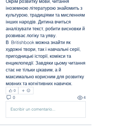
Окрім розвитку мови, читання 
іноземною літературою знайомить з 
культурою, традиціями та мисленням 
інших народів. Дитина вчиться 
аналізувати текст, робити висновки й 
розвиває логіку та уяву.
В 
Britishbook можна знайти як 
художні твори, так і навчальні серії, 
пригодницькі історії, комікси та 
енциклопедії. Завдяки цьому читання 
стає не тільки цікавим, а й 
максимально корисним для розвитку 
мовних та когнітивних навичок.
0
0
4
Escribir un comentario...