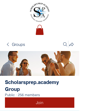
Groups
Scholarsprep.academy
Group
Public
·
256 members
Join