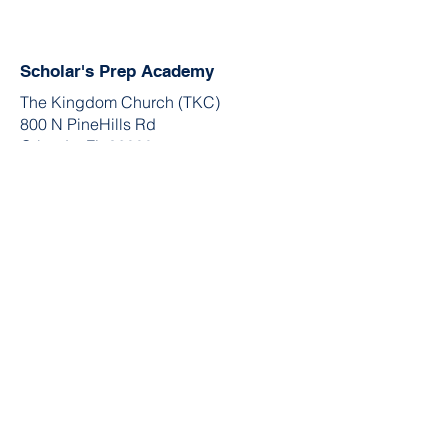
Scholar's Prep Academy
The Kingdom Church (TKC)
800 N PineHills Rd
Orlando, FL 32808
Directorjex@gmail.com
407-485-3664
Join the Community
Facebook
Twitter
YouTube
Instagram