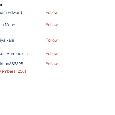
s
liam Edward
Follow
ita Mane
Follow
iya kale
Follow
son Barrenextia
Follow
nkhoa856325
Follow
a856325
 Members (256)