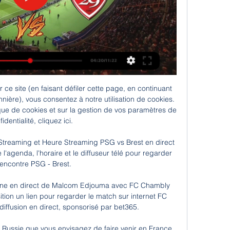
 ce site (en faisant défiler cette page, en continuant 
nnière), vous consentez à notre utilisation de cookies. 
ique de cookies et sur la gestion de vos paramètres de 
identialité, cliquez ici.

Streaming et Heure Streaming PSG vs Brest en direct 
l'agenda, l'horaire et le diffuseur télé pour regarder 
rencontre PSG - Brest.

ligne en direct de Malcom Edjouma avec FC Chambly 
tion un lien pour regarder le match sur internet FC 
iffusion en direct, sponsorisé par bet365.

 Russie que vous envisagez de faire venir en France 