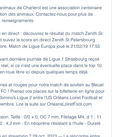
animaux de Charleroi est une association centenaire 
tion des animaux. Contactez-nous pour plus de 
renseignements.

n direct : découvrez le résultat du match Zenith St 
 suivez le score en direct Zenith St Petersbourg 
ore. Match de Ligue Europa joué le 21/02/19 17:55

avant dernière journée de Ligue 1 Strasbourg reçoit 
el, si ce n’est une éventuelle place dans le top 10. 
n roue libre ici depuis quelques temps déjà.

es et rouges pour notre match de soutien au Bleuet 
C ! Prenez vos places sur la billetterie en ligne pour 
mino’s Ligue 2 entre l’US Orléans Loiret Football et 
vembre. Lire la suite sur OrleansLoiretFoot.com

ion, Taille : 0/0 + 0, OC 7 mm, Filetage M4, d 1 : 11 
 : 4,2 mm - En néoprène résistant à l'huile - Dureté

 en streaming ? 29 oct. 2023 — La rencontre entre 