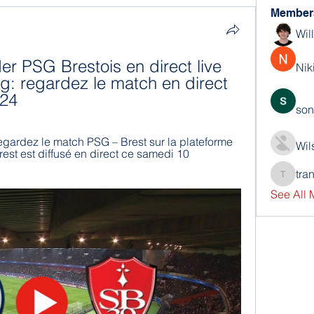
Member
Wil
 PSG Brestois en direct live 
Nik
g: regardez le match en direct 
024
son
gardez le match PSG – Brest sur la plateforme 
Wil
st est diffusé en direct ce samedi 10 
tra
trankho
See All