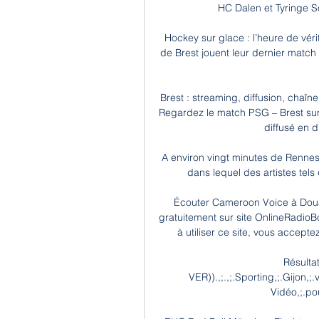
HC Dalen et Tyringe So
Hockey sur glace : l’heure de vér
de Brest jouent leur dernier match
Brest : streaming, diffusion, cha
Regardez le match PSG – Brest sur 
diffusé en 
A environ vingt minutes de Rennes a 
dans lequel des artistes tel
Écouter Cameroon Voice à Doual
gratuitement sur site OnlineRadioB
à utiliser ce site, vous acceptez 
Résulta
VER)).,;.,;.Sporting,;.Gijon,;.
Vidéo,;.pour