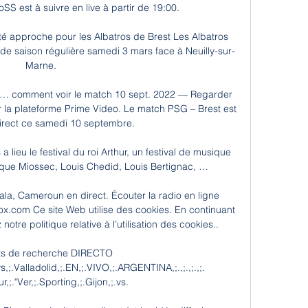
SS est à suivre en live à partir de 19:00.

ité approche pour les Albatros de Brest Les Albatros 
 de saison régulière samedi 3 mars face à Neuilly-sur-
Marne.

îne… comment voir le match 10 sept. 2022 — Regarder 
la plateforme Prime Video. Le match PSG – Brest est 
direct ce samedi 10 septembre.

lieu le festival du roi Arthur, un festival de musique 
s que Miossec, Louis Chedid, Louis Bertignac, …

a, Cameroun en direct. Écouter la radio en ligne 
ox.com Ce site Web utilise des cookies. En continuant 
notre politique relative à l’utilisation des cookies..

ts de recherche DIRECTO 
vs,;.Valladolid,;.EN,;.VIVO,;.ARGENTINA,;.,;.,;.,;. 
,;."Ver,;.Sporting,;.Gijon,;.vs.
