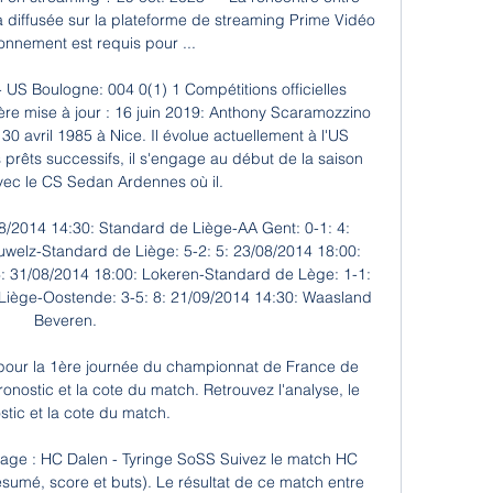
a diffusée sur la plateforme de streaming Prime Vidéo 
nnement est requis pour ...

- US Boulogne: 004 0(1) 1 Compétitions officielles 
ière mise à jour : 16 juin 2019: Anthony Scaramozzino 
 30 avril 1985 à Nice. Il évolue actuellement à l'US 
 prêts successifs, il s'engage au début de la saison 
ec le CS Sedan Ardennes où il.

8/2014 14:30: Standard de Liège-AA Gent: 0-1: 4: 
welz-Standard de Liège: 5-2: 5: 23/08/2014 18:00: 
: 31/08/2014 18:00: Lokeren-Standard de Lège: 1-1: 
Liège-Oostende: 3-5: 8: 21/09/2014 14:30: Waasland 
Beveren.

 pour la 1ère journée du championnat de France de 
ronostic et la cote du match. Retrouvez l'analyse, le 
stic et la cote du match.

page : HC Dalen - Tyringe SoSS Suivez le match HC 
ésumé, score et buts). Le résultat de ce match entre 