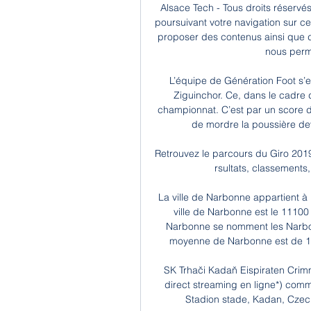
Alsace Tech - Tous droits réservé
poursuivant votre navigation sur ce 
proposer des contenus ainsi que de
nous perm
L’équipe de Génération Foot s’es
Ziguinchor. Ce, dans le cadre 
championnat. C’est par un score de
de mordre la poussière dev
Retrouvez le parcours du Giro 2019 !
rsultats, classements,
La ville de Narbonne appartient à
ville de Narbonne est le 11100 
Narbonne se nomment les Narbonn
moyenne de Narbonne est de 13 
SK Trhači Kadaň Eispiraten Crimmi
direct streaming en ligne*) comm
Stadion stade, Kadan, Czech 