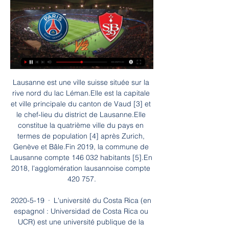
Lausanne est une ville suisse située sur la rive nord du lac Léman.Elle est la capitale et ville principale du canton de Vaud [3] et le chef-lieu du district de Lausanne.Elle constitue la quatrième ville du pays en termes de population [4] après Zurich, Genève et Bâle.Fin 2019, la commune de Lausanne compte 146 032 habitants [5].En 2018, l'agglomération lausannoise compte 420 757.

2020-5-19 · L'université du Costa Rica (en espagnol : Universidad de Costa Rica ou UCR) est une université publique de la République du Costa Rica, en Amérique centrale, fondée en 1940 [1].Le campus le plus important Ciudad Universitaria Rodrigo Facio, est situé à San Pedro, dans la province de San José.C'est le plus ancien établissement universitaire costaricien [2] et environ 39 000 étudiants.

Achetez vos livres neufs en ligne aux meilleurs prix garantis parmi 1 million de titres : Romans, polars, BD, mangas, manuels scolaires, ebooks. Librairie Decitre

Feyel Gilles, La “Gazette” en province à travers ses réimpressions 1631-1752: une recherche analytique de la diffusion d’un ancien périodique dans toute la France avec un aperçu général et bibliographique pour chacun des centres de réimpression de la Gazette, Amsterdam Maarssen, APA-Holland university press, coll. «Études de l’Institut de recherches des relations intellectuelles entre les pays de l’Europe …

Footendirect.com vous aide dans vos paris sportifs sur Diamantes de Guayana Libertador FC avec des pronostics, les meilleures cotes, les compos... Diamantes de Guayana Libertador FC 2ème Division le …

Retrouvez toutes les informations du match entre Paris FC et Chateauroux! Ce match aura lieu : Vendredi 13 mars Horaire du match Paris FC Chateauroux: 20:00. Le match est en direct. La diffusion TV de Paris FC - Chateauroux est retransmise en intégralité sur Beinsports Max 7 Ce match entre Paris FC et Chateauroux est un match de Ligue 2.

PSG - Brest : sur quelle chaîne voir le match de la Ligue 1 il y a 12 heures — Retrouvez toutes les informations de diffusion pour suivre ce match en direct. Article réalisé à partir de notre base de données 27 janvier 2024 ...

regarder PSG Brest en direct PSG-Brest: à quelle heure et su il y a 7 heures — regarder PSG Brest en direct PSG-Brest: à quelle heure et sur quelle chaîne regarder le 28/01/2024 En ligne 10 sept.

Résultats du match Gremio Anapolis - Atletico GO sur footlive.fr. Gremio Anapolis - Atletico GO aura lieu le 24-01-2020. Avec footlive.fr suivez vos équipes de football Gremio Anapolis résultats et Atletico GO résultats. Tous les résultats, les buteurs, scores en 1ère mi-temps, mi-temps , fin de match sur foot live.

Le PSG est le club d’un État, Leipzig est celui d’une puissante entreprise privée, Red Bull, dont le chiffre d’affaires pèse 6 milliards de dollars. Vice-champion d’Allemagne 2017 pour sa première...

Art de vivre. Retour. Art de vivre. Restaurants & Bars; Thalasso; Billetterie Accor Arena; Événements personnels; Activités et Découvertes. Expériences inoubliables; Activités et Visites; À faire dans nos hôtels; Travail. Retour. Travail. Voyages d’affaires; Réunions et Événements; Une chambre en journée; Co-working. Wojo; Mama Works ; Bons plans. Retour Bons plans. Sélection d.

Septuple champion de France, l’Olympique Lyonnais a toujours été l’un des grands animateurs du mercato. À l’image de Lisandro Lopez, Michel Bastos ou encore Sonny Anderson, l’OL n’a jamais hésité à casser sa tirelire pour s’attacher les services de ses plus grandes stars, tout en réalisant de belles ventes suite aux départs de ses talents tels que Karim Benzema, Michael.

L’Olympique Lyonnais s’est imposé 3 à 1 face à l’ogre Manchester City samedi en quart de finale de la Ligue des champions. Retour en 5 statistiques sur cette belle performance.

Leipzig PSG streaming direct RB Leipzig jouera contre PSG ce Mardi 18 août 2020 à 21h00 sur la pelouse du Estadio do Sport Lisboa e Benfica pour le compte de la demi-finale de ligue des champions 2020, lien pour voir le match RB Leipzig PSG streaming RB Leipzig vs PSG en direct et live streaming: comment regarder le match ?

Astuces paris sportifs En Avant Guingamp VS Olympique Lyonnais Statistiques. En Avant Guingamp : – 20è de la Ligue 1 – 3 victoires, 5 nuls et 14 défaites – 16 buts marqués – 46 buts encaissés – 7 buts marqués par Marcus Thuram – 3 buts marqués par Nicolas Benezet – 2 buts marqués par Nolan Roux – 1 but marqué par Etienne Didot. Olympique Lyonnais : – 3è de la …

Brest – PSG : à quelle heure et sur quelle chaîne regarder le 11 mars 2023 — Voici comment regarder le match entre le Stade Brestois et le Paris Saint-Germain, en direct ce samedi ! Match Brest – PSG en direct : à quelle ...

Les paris sur le football. Difficile de comprendre ô combien le football est populaire. Ce sport, qui existe depuis presque 2000 ans, a connu de nombreux scandales et fractures m

En poursuivant votre navigation sur ce site, vous acceptez l’utilisation de cookies pour vous proposer des services et offres adaptés à vos centres d’intérêts.

Brest-PSG : où regarder le match en streaming ? 29 oct. 2023 — Brest - PSG en direct à la télévision ou gratuitement en streaming, la dixième journée de Ligue 1 se déroulera ce dimanche 29 octobre.

Match Berrichonne de Châteauroux vs Paris FC results and Live score on footlive.com. Berrichonne de Châteauroux - Paris FC match for France: Ligue 2 starts on 15/03/2019 at 19:00 UTC/GMT. With footlive.com you can follow Berrichonne de Châteauroux results and Paris FC results. Live results, Goal Scorers , Half Time result, Full-Time result.

king tabac mouscron 337,00 € code ssx tricky ps2 Promo! gabriel film 2007. horloge rts somfy.. formule exponentielle excel Ajouter au panier farce cochon de lait lire passe composé Détails compromis chez le notaire.. la relève lille.

Après le FC Zurich en Super League, c'est au tour de Grasshopper, 2ème de Challenge League, d'annoncer un cas de coronavirus au sein de son …

NBA - Suivez en live la rencontre de Basketball opposant New Orleans Pelicans et Utah Jazz. Ce match se déroule le 31 juillet 2020 et débute à 00:30.

PSG - Brest : quelle chaîne diffuse le match en direct Le match PSG - Brest (Ligue 1) sera diffusé en direct le 28 janvier 2024 à 20h45 sur Amazon Prime Video. Cette saison, PSG, Brest et les autres clubs de Ligue 1 ...

EN DIRECT / LIVE. Suresnes - Antony - Fédérale 2 - 22 janvier 2017. Rugbyrama.fr Fédérale 2 - Suivez en live la rencontre de Rugby opposant Suresnes et Antony. Ce match se déroule le 22 janvier 2017 et débute à 15:00. Rugbyrama propose.et plus encore »

Le Bayern devra désormais discuter avec la direction de l’OL pour trouver un accord. Pour rappel, Melvin Bard est lié au club rhodanien jusqu’en 2022. S’il venait à s’engager de l.

Mouscron, la belle histoire de cette fin de saison Le Royal Excel Mouscron est tout simplement la meilleure équipe de Jupiler Pro League depuis le début de l'année 2019. Cela semble difficile à croire, étant donné que le club n'occupe que la 10ème place du …

Malgré quelques récentes difficultées qui, le Stade Brestois 29 devrait logiquement avoir une bonne possibilié de pouvoir se défendre contre l’équipe nordiste du LOSC de Lille. Néanmoins, et comme à l’accoutumée, rien ne sera joué d’avance pour le Stade Brestois 29 qui, malgré une défense qui tient la route, a déjà connu des épisodes compliqués contre le LOSC de Lille.

Kenny de Schepper, né le 29 mai 1987 à Bordeaux, est un joueur de tennis français, professionnel depuis 2010. Son principal fait d'armes a été d'accéder aux huitièmes de finale du tournoi de …

Cette page affiche le résultat de la rencontre Royal Excel Mouscron / Lille. Vous pouvez intérargir sur ce match de football en déposant vos propres commentaires. Le coup d'envoi de ce match de foot entre Royal Mouscron-Péruwelz et KFC Lille sera donné à 15h00 (22 août 2010).

Match : Comment regarder PSG/Brest en streaming il y a 60 minutes — Belle affiche ce dimanche soir au Parc des Princes et c'est Prime Video Ligue 1 qui diffusera en exclusivité PSG/Brest. Comme la saison passée, ...

Après le FC Zurich en Super League, c'est au tour de Grasshopper, 2ème de Challenge League, d'annoncer un cas de coronavirus au sein de son …

Les moyennes de buts. Nancy. But inscrit / match à domicile : 1,47 But inscrit / match à l'extérieur : 0,58 But encaissé / match à domicile : 1,32 But encaissé / match à l'extérieur : 1,53 AC Ajaccio

Comparez les vols Toulouse - Nancy parmi un large choix de compagnies aérienne (HOP!, Air France). Avec Easyvols, jamais la recherche de billets d'avion Toulouse - Nancy n'a été aussi simple.

Centre Culturel de Villefranche-sur-Saône Association Courte Echelle Foyer des Jeunes Travailleurs l'Accueil Point Information Médiation Multi-Service (PIMMS) Basket Club de Villefranche en Beaujolais. Football Club de Villefranche en Beaujolais. Villefranche Hand-Ball Beaujolais. Cercle Sportif de Villefranche (Rugby) Volley-Ball.

Paris Saint-Germain - Brest il y a 7 heures — Le grand favori pour le titre, le PSG, accueille Brest, l'une des équipes surprises de la saison. Gratuitement regarder tous les scores de foot en direct ...

Ce sera donc au tour du club de l’AC Ajaccio de recevoir Grenoble dans cette difficile compétition de la 20ème journée du championnat de la Ligue 2 que l’on pourra voir en streaming live par l’intermédiaire de la retransmission en direct le 10/01/2020 sur la chaine Canal+ ou beIN.

Barca TV en direct. Pour regarder la chaine Barca TV en streaming gratuit et illimité sur internet, rendez-vous sur la page officielle du live. Vous pourrez alors regarder PSG – Barça en direct et gratuit sur PC et mobile tout comme les autres matchs de foot avec le FC Barcelone dans la rencontre. En plus de proposer un live vidéo de.

Achetez TYC 20-3246-08-2 Projecteur principal gauche, H4, sans moteur électrique Équipement véhicule: pour véhicules avec réglage de l'inclinaison des phares él. à prix bas Prix conseillé: 54,19 € — Notre p