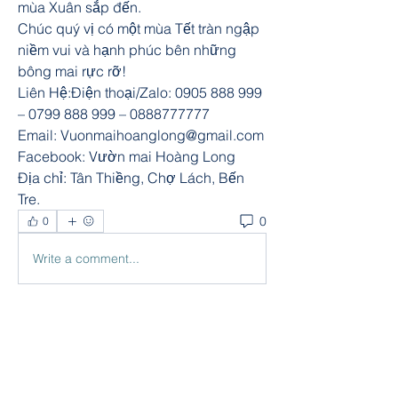
mùa Xuân sắp đến.
Chúc quý vị có một mùa Tết tràn ngập 
niềm vui và hạnh phúc bên những 
bông mai rực rỡ!
Liên Hệ:Điện thoại/Zalo: 0905 888 999 
– 0799 888 999 – 0888777777
Email: Vuonmaihoanglong@gmail.com
Facebook: Vườn mai Hoàng Long
Địa chỉ: Tân Thiềng, Chợ Lách, Bến 
Tre.
0
0
Write a comment...
About
Welcome to the group! You can
connect with other members, ge
...
Read more