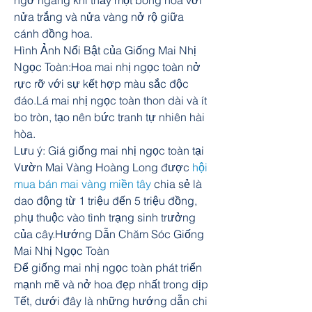
ngỡ ngàng khi thấy một bông hoa với 
nửa trắng và nửa vàng nở rộ giữa 
cánh đồng hoa.
Hình Ảnh Nổi Bật của Giống Mai Nhị 
Ngọc Toàn:Hoa mai nhị ngọc toàn nở 
rực rỡ với sự kết hợp màu sắc độc 
đáo.Lá mai nhị ngọc toàn thon dài và ít 
bo tròn, tạo nên bức tranh tự nhiên hài 
hòa.
Lưu ý: Giá giống mai nhị ngọc toàn tại 
Vườn Mai Vàng Hoàng Long được 
hội 
mua bán mai vàng miền tây
 chia sẻ là 
dao động từ 1 triệu đến 5 triệu đồng, 
phụ thuộc vào tình trạng sinh trưởng 
của cây.Hướng Dẫn Chăm Sóc Giống 
Mai Nhị Ngọc Toàn
Để giống mai nhị ngọc toàn phát triển 
mạnh mẽ và nở hoa đẹp nhất trong dịp 
Tết, dưới đây là những hướng dẫn chi 