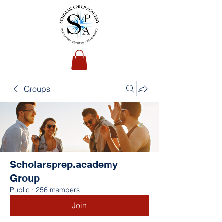
Groups
Scholarsprep.academy
Group
Public
·
256 members
Join