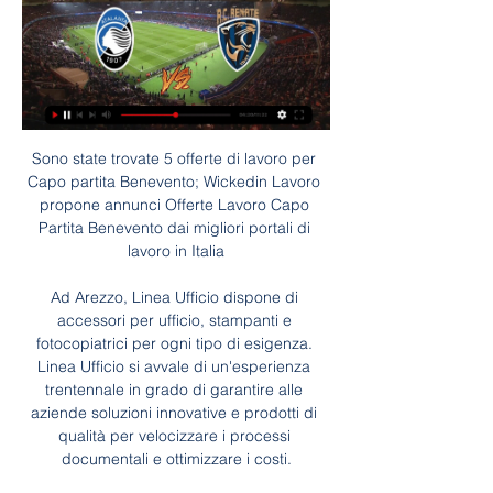
Sono state trovate 5 offerte di lavoro per Capo partita Benevento; Wickedin Lavoro propone annunci Offerte Lavoro Capo Partita Benevento dai migliori portali di lavoro in Italia

Ad Arezzo, Linea Ufficio dispone di accessori per ufficio, stampanti e fotocopiatrici per ogni tipo di esigenza. Linea Ufficio si avvale di un'esperienza trentennale in grado di garantire alle aziende soluzioni innovative e prodotti di qualità per velocizzare i processi documentali e ottimizzare i costi.

Marchetti fa una magia in fase d’impostazione, il disco passa per Veggiato che smista per Vas. Con questo gol i Falcons riaprono la gara e rimandano la contesa al terzo tempo anche se prima del 40’ sono almeno tre le occasioni non sfruttate dai trentini.Nella terza frazione il Fassa è generoso: il disco è spesso sulle stecche ladine.

Segui il Cagliari su Magazine Pragma: tutte le news, con approfondimenti, il calciomercato, le formazioni, cronaca e tabellini gare, la classifica. Segui il Cagliari su Magazine Pragma: tutte le news, con approfondimenti, il calciomercato, le formazioni, cronaca e tabellini gare, la classifica.

Consulta la lista dei dottori con la specializzazione di psicoterapeuta. Guarda i CV, leggi le recensioni, controlla le tariffe e prenota online la tua visita.

Lokomotiv Juventus Streaming Online. Lokomotiv Juventus streaming (gratis per gli abbonati) con SkyGo, tra i servizi links on-demand per seguire le partite di calcio streaming su iPhone, iPad, Android o Samsung Apps e quindi smart tv, tablet, smartphone e pc.

RAI RADIOTELEVISIONE ITALIANA S.P.A. - Via Teulada 66 - 00195 Roma (RM)41.9198512.45478: visualizza indirizzo, numero di telefono, CAP, mappa, indicazioni stradali e altre informazioni utili per RAI RADIOTELEVISIONE ITALIANA S.P.A. in Roma su Paginebianche.

Nella formazione titolare degli azzurrini per il match Italia-Repubblica Ceca, per la seconda giornata del girone C degli Europei Under 21 2017, Di Biagio dovrebbe schierare Chiesa dal primo minuto, al posto di un Bernardeschi poco preciso e volitivo nella sfida precedente.

Dall’altro, il mondo è sempre più conosciuto nella sua composita realtà di popoli e “nazioni” diverse e ci si rende conto come occorra, malgrado l’unitarietà provvidenzialistica dello slancio apostolico, approfondire la conoscenza di queste diﬀerenze e adeguare gli strumenti di trasmissione della fede3.

Virtus Verona - Arzignano Valchiampo - Coppa Italia Serie C 2019 - 2020 › Girone F - Live Diretta Tabellino Streaming 18/08/2019 - I AM CALCIO AVELLINO

Stavolta colpo di scena, niente Betis Milan, né Lazio Marsiglia. Stavolta su TV8 alle 21 va in onda Diretta Gol, con gli aggiornamenti da campi di tutte le partite in programma a quell’ora. Per vedere quindi le gare integrali non ci resta che la pay tv satellitare che però, lo ricordiamo, da

Link stasera alle ore 21 su Trg. Politica con la disfatta del centro sinistra nella prima parte. Pellegrini e la via di Francesco nella seconda Torna Link questa sera su Trg alle ore 21.

VIAREGGIO CUP: Rappresentativa super: è agli Ottavi Con due gol nella ripresa di Sall e Kallon i ragazzi della D battono la Salernitana e conquistano il passaggio del turno

serie a1 - Lega Basket Femminile . READ. Organigramma Lega Basket Femminile. I nostri. Umana Reyer Venezia. Famila Wüber Schio. Famila Wüber Schio. Famila Wüber Schio.. Polisportiva Sport Club Alcamo. Osra Thiene. Caffé Barbera Messina. Del Verde Chieti. Cerve Parma.

DOVE VEDERLA IN TV - Inter-Chievo Verona è in programma alle 21 allo stadio Giuseppe Meazza di Milano e sarà visibile in esclusiva in diretta su Sky Sport Serie A e Sky Calcio 1. Inoltre per tutti i clienti Sky sarà disponibile anche in streaming sulla piattaforma Skygo

Atalanta U23 - Renate - Serie C Girone A 2023 Atalanta U23 - Renate - Serie C Girone A 2023 - 2024 - Live Diretta Tabellino Streaming 28/01/2024 - I AM CALCIO NAPOLI.

00195 ROMA e-mail: presa.diretta@rai.it Oggetto: puntata di “Presa Diretta” del 23 settembre 2013.. al centro di larga parte della Vostra trasmissione. A tutela dell’attività svolta dai suddetti lavoratori, difatti, facciamo presente. porto di Genova e quelli presso il porto di Anversa, punteggiato da un’evidente

Sora va a Verona. Riposa Vibo. Il 75° Campionato di SuperLega Credem Banca è alle porte. Si inizia sabato 19 ottobre alle 18.00 con l’anticipo tv del derby tra Vero Volley Monza e Allianz Milano, in diretta …

Nadia Finarelli è su Facebook. Iscriviti a Facebook per connetterti con Nadia Finarelli e altre persone che potresti conoscere. Grazie a Facebook puoi...

Il nuovo MSN è la tua raccolta personalizzata di notizie, informazioni su sport, intrattenimento, denaro, meteo, viaggi, salute e lifestyle integrati con Outlook, Facebook, Twitter, Skype e altri servizi.

Serie C, le partite 2023-2024 in tv e streaming su Now ... Atalanta Under 23, che disputerà il girone A del terzo campionato italiano. Realtà come Renate, Monterosi, Pergolettese e Picerno rappresentano invece ...

Home Tags Probabili formazioni Krasnodar-Valencia. Tag: probabili formazioni Krasnodar-Valencia. Krasnodar-Valencia, le probabili formazioni: Rodrigo e Gameiro in attacco. Probabili formazioni Marzo 13, 2019. SEGUI LE PARTITE IN DIRETTA. MIGLIORI BOOKMAKERS. GUADAGNA ONLINE. QUOTE PROSSIME PARTITE. IMAGE PHOTO; REDAZIONE;

Prosegue la striscia vincente di Bianca Turati, monzese classe 1997, nel 15.000 $ ITF del Country Cuneo che ha messo in campo oggi i quarti di finale del tabellone di singolare. Reduce dalla conquista di due titoli nelle ultime due settimane, a Sezze la scorsa, e ai Faggi di Biella quella precedente

La giovane Ryden Malby, neolaureata in Lettere a Los Angeles, è pronta a tuffarsi nel mondo del lavoro: senonché, si rende conto che il posto presso la casa editrice più prestigiosa della città, che aveva adocchiato da tempo, le è stato sfilato da una vecchia amica-rivale del college (guarda caso, una cosa simile la si ritrova anche nel.

Guida TV: dove vedere tutto il calcio in diretta TV e streaming 20.30 Atalanta U23-Renate (Serie C) - RAI SPORT, SKY SPORT UNO e SKY SPORT (canale 254). 20.45 Salernitana-Roma (Serie A) - DAZN e ZONA DAZN (canale 214 Sky) ...

Il Perugia si sveglia tardi: Kingsley riprende il Cosenza (1-1). Al "Marulla" la squadra di Nesta gioca un brutto primo tempo, meglio nella ripresa. Al vantaggio di …

SERIE D GIRONE E, il programma e gli arbitri della 35^ giornata La capolista Pianese attende la visita dell'Aquila Montevarchi. Tutto pronto per vivere la 31ª giornata di campionato in Serie D, 35ª nei gironi E,F e G. Sette gli anticipi al sabato, a partire dalle ore 15, con le …

Atalanta U23: lunedì sera con il Renate 11 ore fa — Atalanta U23-Renate sarà trasmessa in diretta su Sky Sport e potrà essere vista anche in streaming su Now Tv e Sky Go. 28/01/2024; Under 23 ...

Nuova, splendida soddisfazione per il Settore Giovanile della Teramo Calcio, con una triplice convocazione azzurra nella Rappresentativa Lega Pro Under 19. Sono stati, infatti, convocati per uno stage di allenamento i giovani biancorossi Giacomo Calderaro, Riccardo Palestini e Alessandro Tini.

L'increscioso pomeriggio di Lazio-Novara, con cori antisemiti e a sfondo razzista cantati da alcuni ultras della Curva Nord della Lazio e diventati un caso politico, oltre che sportivo, può rappresentare una grande occasione per il mondo del calcio di dare un segnale deciso e definitivo sul proprio rifiuto al razzismo da stadio.

Di seguito la data, il calendario completo, il programma dettagliato e l’orario d’inizio di Liverpool-Tottenham, Finale della Champions League 2019 di calcio. La partita sarà trasmessa in diretta tv su Sky e su Rai Uno, in diretta streaming su Sky Go e Rai Play, in DIRETTA LIVE scritta su OA Sport.

Clamorosa presa di posizione dei tifosi dell'Inter in difesa dei razzisti che hanno insultato l'attaccante. La Curva Nord ha voluto indirizzare una lettera aperta a Romelu Lukaku, oggetto di cori razzisti in occasione di Cagliari-Inter. Gli ultras nerazzurri hanno voluto ribadire al giocatore belga

Non solo Frediani: Di Massimo e Miceli tra i migliori a Ravenna 30 settembre 2019 Redazione Prima Squadra 0 La Samb si gode la bella vittoria in campionato contro il Ravenna , con il 2-0 maturato allo stadio Benelli che ha regalato un bel pomeriggio alla banda Montero.

Serie C 2023/2024-Atalanta U23 - Renate (Girone A 23a g.) 23 ore fa — Tutte le informazioni su Serie C 2023/2024-Atalanta U23 - Renate (Girone A 23a g.) in onda su Raisport HD.

Atalanta U23 - Renate - Rai Sport Atalanta U23 - Renate stasera su Rai Sport. Leggi la descrizione del programma e scopri a che ora va in onda.

Il tennista serbo Novak Djokovic per la 272ma settimana si conferma re mondiale della racchetta. Nella nuova classifica Atp, che si basa sui risultati delle ultime 52 settimane, il fuoriclasse , che occupa la prima posizione dal 5 novembre dell'anno scorso, precede altri due mostri sacri del tennis mondiale, Rafa Nadal e Roger Federer.

Post su scuole scritti da La Scuola all'Opera. Dormi, oblia! Liu, poesia! La Bohème segna anche l’inizio della collaborazione con i librettisti Giacosa e Illica, che firmeranno anche Tosca, andata in scena con un vero e proprio trionfo al teatro Costanzi di Roma nel 1900, e …

Calcio Serie C Girone A 23a Giornata Atalanta U23 Renate 1 giorno fa — Scheda programma tv · Dove vedere Calcio, Serie C - Girone A (23a giornata): Atalanta U23-Renate.

Il Credito rappresenta il momento di massima espressione del rapporto di fiducia tra Banca e Cliente. È la leva determinante per lo sviluppo del paese, delle imprese e delle infrastrutture e rappresenta, dunque, la chiave di volta per dare credito alla ripresa e alla crescita economica.

Cittadella - Brescia streaming Per vedere Cittadella - Brescia in streaming segui queste istruzioni Clicca qui per attivare il tuo abbonamento DAZN a 9,99€/mese.

Pronostici sulle scommesse di calcio dei campionati italiani ed esteri del giorno 28 agosto 