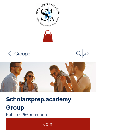
Groups
Scholarsprep.academy
Group
Public
·
256 members
Join