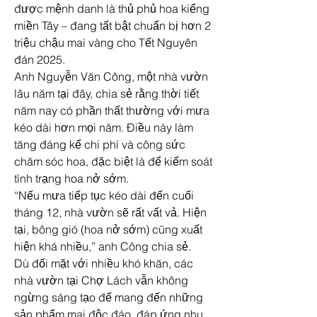
được mệnh danh là thủ phủ hoa kiểng 
miền Tây – đang tất bật chuẩn bị hơn 2 
triệu chậu mai vàng cho Tết Nguyên 
đán 2025.
Anh Nguyễn Văn Công, một nhà vườn 
lâu năm tại đây, chia sẻ rằng thời tiết 
năm nay có phần thất thường với mưa 
kéo dài hơn mọi năm. Điều này làm 
tăng đáng kể chi phí và công sức 
chăm sóc hoa, đặc biệt là để kiểm soát 
tình trạng hoa nở sớm.
“Nếu mưa tiếp tục kéo dài đến cuối 
tháng 12, nhà vườn sẽ rất vất vả. Hiện 
tại, bông gió (hoa nở sớm) cũng xuất 
hiện khá nhiều,” anh Công chia sẻ.
Dù đối mặt với nhiều khó khăn, các 
nhà vườn tại Chợ Lách vẫn không 
ngừng sáng tạo để mang đến những 
sản phẩm mai độc đáo, đáp ứng nhu 