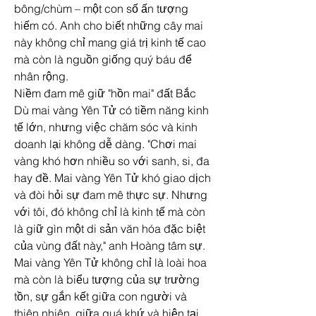
bông/chùm – một con số ấn tượng 
hiếm có. Anh cho biết những cây mai 
này không chỉ mang giá trị kinh tế cao 
mà còn là nguồn giống quý báu để 
nhân rộng.
Niềm đam mê giữ "hồn mai" đất Bắc
Dù mai vàng Yên Tử có tiềm năng kinh 
tế lớn, nhưng việc chăm sóc và kinh 
doanh lại không dễ dàng. "Chơi mai 
vàng khó hơn nhiều so với sanh, si, đa 
hay đề. Mai vàng Yên Tử khó giao dịch 
và đòi hỏi sự đam mê thực sự. Nhưng 
với tôi, đó không chỉ là kinh tế mà còn 
là giữ gìn một di sản văn hóa đặc biệt 
của vùng đất này," anh Hoàng tâm sự.
Mai vàng Yên Tử không chỉ là loài hoa 
mà còn là biểu tượng của sự trường 
tồn, sự gắn kết giữa con người và 
thiên nhiên, giữa quá khứ và hiện tại. 