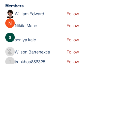
Members
William Edward
Follow
Nikita Mane
Follow
soniya kale
Follow
Wilson Barrenextia
Follow
trankhoa856325
Follow
trankhoa856325
See All Members (256)
Scholar's Prep Academy
The Kingdom Church (TKC)
800 N PineHills Rd