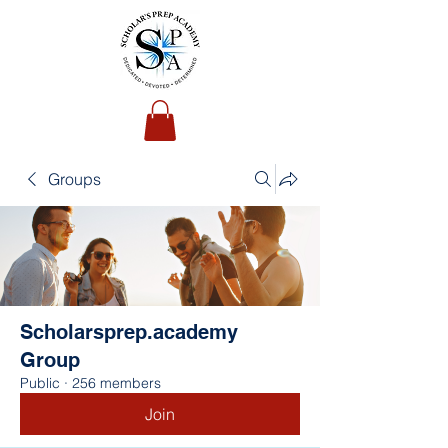
Groups
Scholarsprep.academy
Group
Public
·
256 members
Join