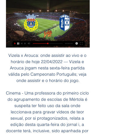
Vizela x Arouca: onde assistir ao vivo e o horário de hoje 22/04/2022 — Vizela e Arouca jogam nesta sexta-feira partida válida pelo Campeonato Português; veja onde assistir e o horário do jogo.

Cinema - Uma professora do primeiro ciclo do agrupamento de escolas de Mértola é suspeita ter feito uso da sala onde leccionava para gravar vídeos de teor sexual, por si protagonizados, relata a edição desta quarta-feira do jornal i, a docente terá, inclusive, sido apanhada por um dos seus alunos, com não mais de nove anos de.

Encomende agora online DT Retentor, apoio do veio de transmissão . Número da peça: 4.20297 - Compatível com camiões de MERCEDES-BENZ Entrega rápida Compre Agora!

Assistir CSA x Sport na Internet. O duelo será transmitido na internet, acompanhe ao vivo e fique por dentro de tudo que rola na partida através do seu celular, tablet e PC. Para isso, deverá acessar o site mycujoo.tv/sportrecife (Clique Aqui) que vai realizar a transmissão online gratuitamente.

Viseu Benfica B Cova da Piedade Estoril Farense FC Porto B Leixões Mafra Penafiel Sp. Covilhã Oliveirense Varzim Casa Pia Vilafranquense Resultados Classificações. Futebol feminino Futebol de praia Futebol ao Vivo Liga Revelação Coluna Distrital Soccerex. Resumos; Dica. siga a transmissão em direto. Jogo da AF Lisboa. Campeonato de.

Ele foi descoberto em Maceió, durante uma excursão do time de vôlei feminino do Flamengo. Trazido ao Rio de Janeiro, passou na seleção e ingressou no futebol do clube. Despontou quando foi escalado para o lugar de Evaristo na partida decisiva contra o América: 4 a 1 Flamengo – tricampeão carioca, com quatro gols de Dida.

Aos 23 minutos, o São Bernardo liquidou a fatura; o atacante Jefferson, fez o seu segundo e o terceiro gol do Tigre do ABC, dando números finais ao confronto C. A. Taboão da Serra 1 x 3 São Bernardo F. C. Encerrada a quarta rodada do Campeonato Paulista Categoria de Base Sub – 20, o Cão Pastor, segue na lanterna do Grupo 5, com um ponto.

Consultoria Rh contrata Analista Contábil Sr. para Barra da Tijuca – R$ 4.000,00.. Elaboração e transmissão de obrigações. Ajudante Analista Assistente Atendente Auxiliar Balconista Bangu Barra Da Tijuca Belford Roxo Benfica Bilingue Bombeiro Bonsucesso Botafogo Caju Campo Grande Catete Centro Cobrança Computação Consultor.

(ESPORTE>>>) Arouca e Vizela ao vivo assistir há 8 horas — (ESPORTE>>>) Arouca e Vizela ao vivo assistir AROUCA-Vizela (1:0) ({Score}) Resumo Vídeo (2024) 28 janeiro 2024 Arouca. 20:30. Vizela.

Direções para Hospital Samaritano, a partir dos locais mais visitados em Barra Da Tijuca, usando o transporte público. As linhas abaixo têm rotas que passam perto de Hospital Samaritano - Ônibus: 565, 691 - 693, 900, 991.

Barra de Tijuca é uma região administrativa situada entre o oceano Atlântico e os maciços da Pedra Branca e da Tijuca, na Zona Oeste do município do Rio de Janeiro, capital do estado homônimo. É formada em grande parte por ilhas barreiras separadas do continente por um extenso complexo lagunar.

Este Imóvel está localizado em on Avenida Prefeito Dulcídio Cardoso, Barra da Tijuca, Rio de Janeiro, RJ e foi publicado na categoria à venda no Agente Imóvel há 18200 dias. O terreno é oferecido pela imobiliária Ética BB Barra da Tijuca por o valor R$ 880.000 e cerca de 87m².

Barra Mansa RJ. Education. Barão de Aiuruoca. College. CIEP- 485. High School. Class of 2010. Places She's Lived. Current City. Barra Mansa. Hometown. Barra Mansa. Favorite Quotes. Garra Que eu continue com vontade de viver, mesmo sabendo que a vida é , em muitos momentos, uma lição difícil de …

More from my site. Melhores momentos de Botafogo 1×1 Sport pelo campeonato Brasileiro sub-20; Melhores momentos de Palmeiras 0x1 Sport pela Copa São Paulo

Assume, neste momento novas funções ao serviço da Ovarense Basquetebol, colocando todo o seu conhecimento de campo e larga experiência ao serviço da equipa. Está assim constituída a nova dupla técnica, que vai liderar a equipa da Ovarense Dolce Vita na época 2012/2013.

Optimize Fat Burn há 1 hora — [Esporte>>]]] Arouca x Vizela ao vivo hoje [[ao vivo<<<<]<<<<] assistir Arouca x Vizela ao vivo agora A 28 janeiro 2024 há 1 hora — Assistir ...

A Ponte Preta empatou com a Portuguesa por 0 a 0 na tarde do último domingo. Com esse resultado, a Macaca não conseguiu a classificação para a Copa Sulamericana, que marcaria a primeira competição internacional da equipe.

Esse é o segundo bicicletário no corredor São Mateus - Jabaquara - o primeiro foi inaugurado em julho de 2007, no Terminal Metropolitano de São Bernardo do Campo. A iniciativa faz parte do projeto "Ciclista Cidadão", que tem o objetivo de incentivar o …

A transmissão é gratuita e feita por sites da internet,. Noticias, orkut, Palmeiras x Sport transmissão ao vivo, radio, ronaldo flamengo, Santos x Fluminense transmissão ao vivo, Santos x Vitória transmissão ao vivo, São Paulo, São Paulo x Flamengo transmissão ao vivo,.

O Santos levou a pior diante do Flamengo durante o ESPN Bom Dia desta sexta-feira. Inspirada no duelo deste sábado, às 17h, pela última rodada do primeiro turno do Campeonato Brasileiro, a bancada, colocou frente a frente o líder e o vice-líder da competição.

Página inicial Futebol Stats Esporte Stats Assistir Ponte Preta x Bragantino AO VIVO – Campeonato Paulista Esporte Stats Assistir Ponte Preta x Bragantino AO VIVO – Campeonato Paulista março 27, 2019. Ponte Preta e Bragantino. tablet ou outro dispositivo. Para isso, deverá acessar o site SporTV Play onde será realizada a transmissão.

Hoje o Bonsu cesso volta a pisar em gramado de segunda divisão. O rubro anil da Leopoldina começa a viver a realidade da Série B1 estadual recebendo o Carapebus em Moça Bonita (o Bons uça é o mandante de campo – Teixeira de Castro ainda sem laudos) pela 1ª rodada da competição, que começou ontem com sete jogos.

A partir de uma doação inicial de 1.500 m2 de construção, pelo Instituto Robert Bosch do Brasil, o Ambulatório toma forma de Hospital em 1986. Os recursos para a ampliação da obra, totalizando 35 mil m2, provêm exclusivamente de doações de empresas e da sociedade de Campinas e região.

Transmissão ao vivo de Primeira Igreja Batista da Barra da Tijuca Primeira Igreja Batista da Barra da Tijuca. Loading. MANSÃO BARRA DA TIJUCA DECORADA MOBILIADA 1.000M² CAMPO DE FUTEBOL E CINEMA - Muller Imóveis Rj - Duration: 16:47. Muller Imóveis Rj 28,339 views. New; 16:47. GERANDO O MILAGRE Pastor Chico Chagas 161 watching.

Por favor note que, na maioria dos casos, uma subscrição digital ou autenticação com um fornecedor de Internet/TV pode ser necessária. Tentaremos fornecer uma transmissão o mais fiel e detalhada possível. No entanto, os horários de transmissão estão sujeitos a ser modificados a …

FC Vizela x FC Arouca ao vivo agora (( 10/01/2024 — FC Vizela x FC Arouca ao vivo agora (((ESPORTE!!!))) FC Vizela x Moreirense FC ao vivo online 23 10 janeiro 2024 O Vizela venceu o ...

Internacional Santos resultado ao vivo (e transmissão online) começa no dia 13.10.2019. as 19:00 horário UTC em Brazil, Porto Alegre, Estádio Beira Rio como parte do Brasileiro Série A Brazil.

ASSISTIR Coritiba x Ponte Preta AO VIVO 07-08-2016 Brasileiro Série A,seu futebol ao vivo,ASSISTIR Coritiba x Ponte Preta AO VIVO 07-08-2016 Brasileiro Série A

O Athletico recusou um acerto com a TV Globo para a transmissão de suas partidas por meio do pay-per-view. Isso faz com que boa parte de seus confrontos sejam às escuras. Em nota divulgada em abril deste ano, o clube se explicou: "Como é de conhecimento público, o Athletico não concorda com a forma injusta de distribuição das receitas de.

Arouca x Vizela » Placar ao vivo, Palpites, Estatísticas + Como Assistir em Direto e Transmissão ao vivo do Arouca x Vizela. Você pode assistir ao jogo absolutamente de graça e sem anúncios, seguido os próximos passos.

Posts sobre Transmissão ao vivo Corinthians x Ponte Preta escritos por Fernando Bernardes. Ir para a navegação;. Clube do Timão, Corinthians x Ponte Preta ao vivo, Jogo Corinthians x Ponte Preta ao vivo, Portal S4, Transmissão ao vivo Corinthians x Ponte Preta, Ver Corinthians x Ponte Preta ao vivo.. em São José do Rio Preto.

Assistir Criciúma x Brasil de Pelotas AO VIVO. Assistir Criciúma x Brasil de Pelotas ao vivo,. Por admin Assistir Atlético-GO x Cuiabá AO VIVO. Assistir Atlético-GO x Cuiabá ao vivo, ver Atlético-GO x Cuiabá Online, Atlético-GO x Cuiab. Acompanhe quais jogos terão transmissão ao vivo …

Em situações opostas, Linense e São Bernado se enfrentam. Nacionais; Em situações opostas, Linense e São Bernado se enfrentam. De. Talita Trindade - 24 de março de 2017. 0. 57. Partilhar no Facebook.

Guarulhos › Farmácia › Farmácia em Macedo › Drogaria são carlos › Como chegar . Como chegar em Drogaria são carlos Av. Tiradentes, Macedo, Guarulhos, SP Ver.

Vizela e Arouca ao vivo onde assistir (HD AO 09/01/2024 — Vizela e Arouca ao vivo onde assistir (HD AO VIVO<) assistir Estrela Amadora x Arouca ao vivo ver 10 janeiro 2024.

Assim, antevendo que outros acionistas possam tentar opor-se à saída do Belenenses do capital da SAD, o extenso aviso alerta os potenciais compradores para «a circunstância da BSAD já ter alegado a impossibilidade de transmissão das Ações por parte do CF Os Belenenses, em face do disposto no artigo 23.º n.º 1 do Regime Jurídico das.

Acho que fizemos um bom jogo, a Ovarense tem uma boa equipa e penso que somos praticamente iguais em termos de qualidade. Tivemos sorte no golo que fizemos, porque o Diogo marcou o livre e ninguém tocou na bola. O livre é um lance estudado, mas como ninguém tocou, acabou por enganar o próprio guarda-redes.

A Globo, na TV aberta, e o Esporte Interativo, na TV fechada, transmitirão o amistoso entre Santos e Benfica, marcado para o dia 8 de outubro, às 16h20. A Globosat, por meio do SporTV,. Globo e Esporte Interativo dividem transmissão ao vivo de Santos x Benfica.. Futebol do Flamengo gastou em seis meses R$ 138,5... Rodrigo Matt