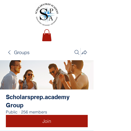
Groups
Scholarsprep.academy
Group
Public
·
256 members
Join