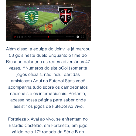
Além disso, a equipe do Joinville já marcou 53 gols neste duelo.Enquanto o time do Brusque balançou as redes adversárias 47 vezes. **Números do site oGol (somente jogos oficiais, não inclui partidas amistosas) Aqui no Futebol Stats você acompanha tudo sobre os campeonatos nacionais e os internacionais. Portanto, acesse nossa página para saber onde assistir os jogos de Futebol Ao Vivo.

Fortaleza x Avaí ao vivo, se enfrentam no Estádio Castelão, em Fortaleza, em jogo válido pela 17ª rodada da Série B do Campeonato Brasileiro, nesta terça-feira (24), às 21: 30 (horário de Brasília). Fortaleza lidera a competição, com 30 pontos, e pode abrir três pontos de vantagem sobre o CSA.

Todas as transmissões televisivas. Todo o Zapping. Agenda.. Nome Académica Petróleos Clube do Lobito. Alcunhas-Ano de Fundação 1970-03-17. Cidade Lobito (Criar local Lobito) País.. Recreativo da Caála. 7. 47% Vitórias. detalhes. 15. Jogos oficiais. COMPETIÇÕES. PORTUGAL; Liga Portuguesa.

Uma jornalista ucraniana teve que lidar com uma situação incomum nesta semana. Durante uma transmissão ao vivo, Marichka Padalko perdeu o dente da frente enquanto lia notícias sobre a …

Sem transmissão comunitária,. FC Cascavel e Cianorte fizeram, neste sábado, testes de Covid-19 no elenco, membros das comissões técnicas e em funcionários dos clubes.. Operário Ferroviário-PR confirma plano de retomada das atividades Fonte: Futebolinterior.

Joanderson é o novo reforço do Atlético Goianiense. O atacante de 22 anos foi revelado pelo São Paulo e estava no sub-23 do Internacional. Ele chega por empréstimo (via São Paulo) e fica até o final de 2018. Em 2015, Joanderson foi artilheiro do São Paulo na conquista da Copa do Brasil sub-20, e ainda […]

jogos Sporting Clube de Portugal ao vivo, tabela, resultados ... futebol agora em Flashscore.com.br! Próximas partidas: 29.01. Sporting CP x Casa Pia, 03.02. Famalicao x Sporting CP, 07.02. Leiria x Sporting CP. Mostrar mais.

注目の日本人選手youtube最新動画ハイライト 香川真司 宮市亮 酒井高徳 酒井宏樹 長友佑都 本田圭佑 ゲーム・ウイニングイレブン 2012年07月15日に行なわれた日本プロサッカーリーグ2部「Jリーグ・ディビジョン2（J2） 2012」第24節、ファジアーノ岡山vs徳島ヴォルティスのYouTube速報動画です。

Funciona em Luanda nas instalações do CFL- Caminhos de Ferro de Luanda, nas suas traseiras junto à Unicargas. Nas contas do balanço de 2014 defraudou a conta de Edifícios Administrativos adulterando-as para Equipamento Industrial no valor de Kwanzas, 593.515.896.50 para vigarizar a FESA-Fundação Eduardo dos Santos que está em negociações para aquisição do espaço.

O Cruzeiro voltou à liderança do Campeonato Mineiro ao vencer o Uberlândia, na noite desta quarta-feira (24), por 4 a 0, com gols de Rafael Estevam (contra), Thiago Neves e Rafinha (duas vezes). Fred passou em branco novamente.<

A Liga Portuguesa de Futebol Profissional (LPFP) estabeleceu um acordo com o operador de televisão TVI para a transmissão da Taça da Liga nas épocas 2014/15 e 2015/16, anunciou o organismo.

São Vicente encerrou o ano de 2018 com um superávit de R$ 38 milhões.. Na sessão desta quinta-feira (21), Gil do Conselho (PSDB), Alexandre Rodrigues (PSB) e Jailton Jatobá (PEN) foram empossados como os mais novos.. Transmissão ao vivo da Sessão Ordinária 12/2020. April 23, 2020. Ordem do dia  …

O Recreativo do Libolo ″deixou fugir″, esta tarde, no Calulo, dois pontos na perseguição ao líder do GirabolaZAP, o 1.º de Agosto, ao empatar a dois golos com o Progresso do Sambizanga, no último encontro da 12.ª jornada.

Ouvir São Paulo x Corinthians Ao Vivo. Acompanhe ao vivo e online o jogo entre São Paulo e Corinthians através de 1 opção de emissora de rádio às 17h00min de Sábado, 22 de Fevereiro de 2020 pelo Campeonato Brasileiro Feminino.

Atlético Acreano vs Botafogo PB - Maio 26, 2018 - Streaming em Directo e Programação de TV, Resultados ao Vivo, Notícias e Vídeos :: Live Soccer TV

O SINE-RN oferece esta semana 59 oportunidades de emprego em Natal, Parnamirim, Mossoró e Assú. Para concorrer às vagas, os candidatos devem se cad

A Chapecoense segue imbatível no estadual. Nesta quinta, o Verdão do Oeste venceu o Avaí, na Ressacada, por 1 a 0, e manteve a liderança isolada do Catarinense. Com o triunfo, a Chape continua.

O Bahia abriu o placar, mas acabou sofrendo o empate do Jacuipense no final do jogo na tarde deste domingo (2), em Pituaçu. O duelo, válido pela quarta rodada do Campeonato Baiano, terminou com o …

Jogo da Chapecoense x Avaí ao vivo Catarinense. Foto – Futebol ao vivo. A partida não terá transmissão na TV Globo, nem nos canais de TV por assinatura, e como o torcedor não poderá assistir no estádio, a opção será assistir o jogo pela internet, veja onde assistir grátis. Chapecoense x Avaí ao vivo grátis

Acreano grupo 2 - Brasil - Resultados ao vivo, jogos, classificações, estatísticas e novidades - BeSoccer. Don't miss the most important football matches while navigating as usual through the pages of your choice.. Rio Branco Acre, Atlético Acreano, Plácido de Castro, Galvez EC, Andirá EC, Vasco da Gama AC, Náuas, Independência, Huma.

Casa Pia x Sporting: veja onde assistir e mais informações A segunda rodada do Campeonato Português começa nesta sexta-feira. O Sporting visita o Casa Pia, às 16h15 (de Brasília), no Estádio Municipal de Rio Maior, ...

Ao vivo. Confira em tempo real os resultados das partidas. Registro. Ainda não é membro?. Afogados da Ingazeira: 3-0: Atlético-AC: G F: Todos os Jogos. D. Fotografias. mais fotografias. D. Títulos. Competições Regionais (1) 1. 0.. Salgueiro. 3: 0 : Sousa--2009: Araripina-- Vitória das Tabocas-- Ypiranga-PE--2008: Serrano-PE-- Picos.

A Câmara Municipal de vila Nova de Famalicão é, desde esta quarta-feira, proprietária de mais de 95 por cento do terreno do Castro de S. Miguel-O-Anjo, na freguesia de Calendário. Hello, you either have JavaScript turned off or an old version of Macromedia's Flash Player.

Sporting x Casa Pia – Campeonato Português (Liga Portugal) há 6 horas — Ver resumo Sporting e Casa Pia se enfrentam em jogo válido pela 19ª rodada do Campeonato Português 23/24. O Sporting busca a manutenção da ...

Além disso, a equipe do Joinville já marcou 53 gols neste duelo.Enquanto o time do Brusque balançou as redes adversárias 47 vezes. **Números do site oGol (somente jogos oficiais, não inclui partidas amistosas) Aqui no Futebol Stats você acompanha tudo sobre os campeonatos nacionais e os internacionais. Portanto, acesse nossa página para saber onde assistir os jogos de Futebol Ao Vivo.

A TV ASSU que completa um ano de seu retorno ao ar agora no próximo dia 14 de junho, sob a direção do comunicador Pedro Neto da Nova 89FM que simultaneamente vai transmitir também toda a programação da praça São João ao vivo com entrevistas e transmissão dos shows.

(ASSISTIR@@) Sporting x Braga ao vivo 23/01/2024— Veja onde assistir ao jogo entre Braga x Sporting ao vivo na TV e Online hoje pelo Campeonato Português 2023-2024: Transmissão ao vivo na TV: A ...

El Campeonato Goiano es el Campeonato de fútbol estadual del estado de Goiás, en el Centro-Oeste de Brasil, el torneo es organizado por la Federação Goiana de Futebol

Assistir Casa Pia x Braga Ao Vivo - 30/12/2023 30/12/2023 — Casa Pia x Braga ao vivo: onde assistir Campeonato Português A partida entre Casa Pia x Braga acontece neste dia 30/12/2023, às 15h00 (pelo ...

Sporting, Famalicão e FC Porto Sporting e Famalicão no topo da tabela classificativa. Jogadores do FC Porto com direito a dois dias de folga extra.

Onde assistir Figueirense x Atlético-GO na TV. A partida será transmitida pelo canal SporTV e Premiere, com Eduardo Moreno na narração e Carlos Eduardo Lino nos comentários.. Onde assistir Figueirense x Atlético-GO na Internet. O duelo será transmitido na internet, acompanhe ao vivo e fique por dentro de tudo que rola na partida através do seu celular, tablet e PC.

Assistir Avaí x Chapecoense ao vivo sem travar dia 21/04/2019, assista agora Chape e Avaí pela final Catarinense no melhor site de futebol da internet.

Se você está procurando por resultados de outra equipe com o nome Goianésia, por favor selecione o seu esporte no menu no topo ou a categoria (país) à esquerda. Siga os placares Goianésia ao vivo, resultados finais, calendário de partidas e detalhes de jogo! Próximas partidas: 23.01. CRAC x Goianésia, 26.01. Goianésia x Anápolis, 30.01.

Sporting CP x Casa Pia Streaming Ao Vivo, Previsões Como assistir Sporting CP x Casa Pia em streaming ao vivo. Previsões, mata-mata, estatísticas e placar ao vivo. Primeira Liga 29/01/2024.

OKC Energy FC vs LA Galaxy II Live Streaming LA Galaxy II vs OKC Energy FC Live Online : Pacific robardcarlos’s blog この広告は、90日以上更新していないブログに表示しています。

Na etapa seguinte, Floyd atropelou. Com diretos e cruzados precisos, o americano pareceu chegou perto de um knock down e fez a torcida lamentar cada golpe conectado. Cenário que só piorou no oitavo round, quando o irlandês, aparentando estar exausto, já não conseguia impedir que o adversário caminhasse para frente a todo momento.

Foi o primeiro fim de semana de decisões para catorze estaduais do país, vagas na Copa do Brasil, nos torneios regionais e títulos começaram a ser decididos na última sexta-feira (28/04) e o primeiro campeão do país será conhecido nessa segunda-feira (01/05), quando ABC e Globo decidem o Campeonato Potiguar.

Destaques Mato Grosso do Sul Passageira de motocicleta é atingida na cabeça por galho de árvore em MS De acordo com os bombeiros, vítima teve escoriações na cabeça, ombro e perna.

Assistir BOTAFOGO SP X CRICIÚMA AO VIVO COM IMAGEM – SÉRIE B 01/06/2019 Assistir Botafogo-SP x Criciúma ao vivo em HD, transmissão canal Botafogo-SP x Criciúma online, como assistir no youtube Campeonato Brasileiro Série B jogo do Botafogo-SP x Criciúma HD sem travar, jogo do Botafogo-SP x Criciúma de hoje dia 01/06/2019Assistir Botafogo-SP x Criciúma […]

Goiânia e Atlético Goianiense fizeram um jogo fraco neste domingo. Grêmio Anápolis x Aparecidense empatam no Jonas Duarte. 07 mar,. Grêmio x Aparecidense no Jonas Duarte. OUTROS DESTAQUES. 07 mar, 