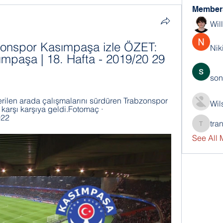
Member
Wil
zonspor Kasımpaşa izle ÖZET: 
Nik
mpaşa | 18. Hafta - 2019/20 29 
son
ilen arada çalışmalarını sürdüren Trabzonspor 
Wil
karşı karşıya geldi.Fotomaç · 
022
tra
trankho
See All