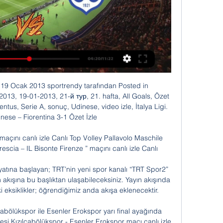
bere kalan Beşiktaş, Ziraat Türkiye Kupası'nda yarın Grandmedical Manisaspor ile yapacağı karşılaşmanın antrenmanını gerçekleştirdi.

Göztepe - Fenerbahçe maçı canlı anlatımı, takım kadroları, canlı izle, canlı dinle. 12 Ağustos 2017 Cumartesi 21:45 tarihinde oynanan Göztepe - Fenerbahçe maçı canlı anlatım, takım kadrosu, canlı izle, canlı dinle, dakika-skor. HEKİMOĞLU TRABZON SK İNEGÖLSPOR KIRKLARELİSPOR MANİSA FUTBOL KULÜBÜ PENDİKSPOR.

Türkiye Kupası 3. Tur maçında Fatih Karagümrük Vefa stadında Göztepe'yi konuk etti. Göztepe, Fatih Karagümrük karşısında 3-0 skor ile kazandı. GÖZ golleri: Umut Nayir, Prince Segbefia, Leroy George. İşte Fatih Karagümrük Göztepe maçının geniş özeti ve golleri. 27 Ekim 2016 Perşembe

0 Kasımpaşa (Trabzonspor'un 1. Golü - Umut Bozok) - YouTube YouTube YouTube 1:19 YouTube Trabzonspor Haberleri 10 Ara 2022 10 Ara 2022

Santos de San Luis - Panteras de Aguascalientes arasında 03.10.2019 tarihinde oynanacak olan basketball maçını izlemek için maç saati 04:30'da Queenbet Canlı Maç İzle'den izleyebilirsiniz.

Türkiye - Ukrayna maç yayını dışında izlemek istediğiniz başka bir karşılaşma var ise sohbet kısmında online olan yöneticilerden yardım alabilir veya ana sayfamızdan canlı maç izle listesine ulaşabilirsiniz. Bu yayın aradığınız maçın değil mi? Canlı maç yayını listesinden tüm karşılaşmalara ulaşabilirsiniz.

Rizespor - Trabzonspor maçı canlı izle (@TrabzonSporMaci) · X X (Twitter)https://twitter.com/TrabzonSporMaci

Türkiye hollanda canlı anlatım türkiye hollanda maçı skoru? türkiye hollanda maçı kaç kaç bitti? türkiye hollanda maçı geniş özeti... Galeriler Videolar Yazarlar SPOR.

Türkiye'nin teknoloji lideri Teknosa! Güncel kampanyalar ve ürünler hakkında detaylı bilgi edinebilir, aradığınız ürünü uygun fiyata satın alabilirsiniz!

Futbol severler Hollanda - Isvec maçı izle mek için sitemize hoş geldiniz. Oynanacak olan maçları sizlere canlı olarak yayınlamakta olan sitemizde Hollanda - Isvec maçı canlı izle yebilirsiniz. Hollanda - Isvec maçını canlı izle mek için tek yapmanız gereken sitemizi maç saatinde açarak ilgili linkten yayını takip etmek olacaktır..

Antalyaspor Trabzonspor Maçı Geniş Özeti ve Golleri 0-3 AS-TS 22 Nisan 2017 Spor Toto Süper Lig 28. Hafta maçında Antalyaspor Antalya stadında Trabzonspor’u konuk etti. Trabzon, Antalya karşısında 3-0 skor ile kazandı. antalyaspor, trabzonspor, maç özeti, antalya, 0 3, golleri, as, trabzon, ts, hugo rodallega, uğur demirok, hugo rodallega, 22 nisan TS golleri: Hugo Rodallega

Türkiye ile Kosova arasında kurulan köprü veteran futbol seviyesine de taşımış olmaktan dolayı mutluyuz. Kosovalı dostlarımızı biz de ülkemizde ağırlamaktan büyük mutluluk duyacağız. Bizleri ağırlayan Kosova Futbol Federasyonu'na ve tüm Prizren halkına teşekkürlerimizi sunarız.

MAÇ ÖZETİ| Trabzonspor - Kasımpaşa maçı özet izle! 2:00Spor Toto Süper Lig'in 28. haftasında Kasımpaşa, sahasında Trabzonspor'u konuk etti. Recep Tayyip Erdoğan Stadyumu'nda oynanan karşılaşma ev ...Dailymotion · Haberler.com · 8 Nis 2023

Fikstür sayfasında Huragan Morąg takımının güncel ve geçmiş sezonlarına ait maç fikstürüne ulaşabilirsiniz. Yapacağınız turnuva seçimine göre, Huragan Morąg takımının bu turnuvalarda aldığı sonuçlar önünüze gelecektir. Tercih etmeniz halinde ev sahibi ve deplasman.

UEFA Avrupa Ligi'nde toplu sonuçlar 28 Temmuz 2017 Cuma 10:47 - Son Güncelleme 28 Temmuz 2017 Cuma 10:49 UEFA Avrupa Ligi 3. ön eleme turu ilk maçları oynandı.

Support the stream: https://streamlabs.com/lastworldturkey türkiye canlı yayın, türkiye canlı maç, türkiye canlı yayın kazaları, türkiye canlı yayın.

Ligde Galatasaray ile Beşiktaş arasındaki maçı canlı olarak radyodan da dinleyebilirsiniz. Peki GS - BJk derbi maçı hangi rado frekansında dinlenebilir? Bu sorunun cevabını haberimizde.

Altay - Menemen Belediyespor arasında oynanacak maç kaç kaç olur? kaç kaç biter? Tüm bu sorularla ilgili cevaplar Altay - Menemen Belediyespor iddaa analiz, yorum ve tahmin sayfamızda. Futbol

Trabzonspor 1-1 Kasımpaşa | MAÇ ÖZETİ videosunu izle 8:14Dünya Kupası nedeniyle verilen arada çalışmalarını sürdüren Trabzonspor ile Kasımpaşa hazırlık maçında karşı karşıya geldi.Fotomaç · www.fotomac.com.tr · 10 Ara 2022

Türkiye o ziyarette olaylara müdahil olacak ve bölgenin en önemli, etkin ülkelerinden biri olan Sırbistan’ı da işin içine sokarak çözüme gitmeye çalışıyor. Bu önemli. Ancak Türkiye, Sırbistan’la yakınlaşırken, Kosova ile, Arnavutlarla da yakınlaşmayı ihmal etmemeli. Ben …

24 Erzincanspor ise Kartalspor maçında 3-2 yenildi. Cizre Basraspor, evinde 2 galibiyet, 2 beraberlik, 3 mağlubiyet yaşadı ve 5 gol atıp 8 gol yedi.

Yeni Malatyaspor, Süper Lig'in 3. haftasında sahasında oynayacağı Alanyaspor müsabakasının hazırlıklarını sürdürüyor. Sarı-kırmızılı takımda arka adalesinden sakatlanan Gökhan Töre dışında eksik oyuncu bulunmuyor.

Elazığspor - Batman Petrolspor arasında Türkiye Kupa 3.Tur Futbol liginde oynanacak olan maçın tahminlerini ve Elazığspor - Batman Petrolspor maçı haberlerini bulabilirsiniz. Elazığspor – Batman Petrolspor 26.09.2018 İddaa Tahmini. Maç Özetleri; Canlı Maç Sonuçları.

Canlı: Trabzonspor-Kasımpaşa maçı izle | beIN Sports 1 15 Eki 2019 — Spor Toto Süper Lig'in 32. haftasında Trabzonspor sahasında Kasımpaşa'yı konuk edecek. 5 Mayıs Cumartesi saat 19.00'da Mdical Park Stadyumu ...

Trabzonspor - Kasımpaşa Maçı Canlı İzle Trabzonspor - Kasımpaşa maçı canlı izle! Digiturk TOD canlı maç izle ile beIN Sport kanalındaki 2024-2025 sezonu maçını internetten online izle.

Trabzonspor Kasımpaşa maçı CANLI izle! TS 5 Şub 2022 — Spor Toto Süper Lig'de heyecan devam ediyor. 24. hafta maçında lider Trabzonspor sahasında Kasımpaşa'yı konuk ediyor.

03 Mayıs 1981 Pazar günü Kırklarelispor’u 4-1 yenen Sakaryapor Futbol Takımı, ligin bitimine bir ay kala, Türkiye 1. Futbol Ligine çıkmayı garantiliyordu.(2) Kulüp Başkanı Tuncer Tepe "03 Mayıs 1981, Sakaryaspor Tarihine altın harflerle yazılacaktır.

İTÜ'de kanser hücrelerini 3 boyutlu göstern bir cihaz geliştirildi. 200 dolara mal edilen cihaz, saygın bilim dergisi ''Lab on a Chip''in şubat sayısına kapak oldu. 12:39 - İzmit Belediyesi'nin koro kayıtları sürüyor; 12:37 - CHP, binasını satın 