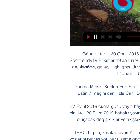
Gönderi tarihi 20 Ocak 2013 19 Ocak 2013 sportrendy tarafından Posted in SportrendyTV Etiketler 19 January 2013, 19-01-2013, 21-й тур, 21. hafta, All Goals, Özet İzle, Футбол, goller, Highlights, Juventus, Serie A, sonuç, Udinese, video izle, İtalya Ligi. 1 Yorum Udinese – Fiorentina 3-1 Özet İzle

Dinamo Minsk- Kunlun Red Star” maçını canlı izle Canlı Top Volley Pallavolo Maschile Latin..” maçını canlı izle Canlı Brescia – IL Bisonte Firenze ” maçını canlı izle Canlı

27 Eylül 2019 cuma günü yayın hayatına başlayan; TRT’nin yeni spor kanalı “TRT Spor2” nin 14 – 20 Ekim 2019 haftalık yayın akışına bu başlıktan ulaşabileceksiniz. Yayın akışında oluşacak değişiklikler ve akıştaki eksiklikler; öğrendiğimiz anda akışa eklenecektir.

TFF 2. Lig'e çıkmak isteyen Kızılcabölükspor ile Esenler Erokspor yarı final ayağında kozlarını paylaşıyor. Karşılaşma öncesi Kızılcabölükspor - Esenler Erokspor maçı canlı izle ve Kızılcabölükspor - Esenler Erokspor maçı şifresiz izle gibi sorguları yapan futbolseverler için haberimizi hazırladık.

Türkiye - Hırvatistan 1-0 l Geniş özet izle l Goller l Dünya Kupası Elemeleri l 5 EYLÜL 2017 - Türkiye, Eskişehir'de oynanan maçta Hırvatistan'ı Cenk Tosun'un attığı golle 1-0 yendi. Genel olarak iyi performans sergileyen milli takımımızda eleştirilerin gölgesinde maça 11 de başlayan Arda Turan etkileyici bir performans sergiledi.

Süper Lig'in 10. haftasında Kasımpaşa ile Yeni Malatyaspor, Recep Tayyip Erdoğan Stadyumu'nda oynanan karşılaşmada 2-2 berabere kaldı. Bu sonuçla Kasımpaşa'nın puanı …

Manisaspor - MKE Ankaragücü maçı canlı anlatımı, takım kadroları, canlı izle, canlı dinle. 28 Nisan 2018 Cumartesi 15:30 tarihinde oynanan Manisaspor - MKE Ankaragücü maçı canlı anlatım, takım kadrosu, canlı izle, canlı dinle, dakika-skor. 68 AKSARAY BELEDİYE SPOR ANAGOLD 24ERZİNCANSPOR ARTVİN HOPASPOR Cİ GROUP BUCA.

Bursaspor-BB Erzurumspor maçı ne zaman, saat kaçta ve hangi kanalda yayınlanacak sorularının yanıtını arayanlar bu habere dikkat.. 13.30 Kasımpaşa 3-0 Evkur Yeni Malatyaspor.

Romanya - Türkiye maç özeti: 2-0 A Milli Futbol Takımımız özel maçta deplasmanda Romanya'ya 2-0 yenildi. Romanya'nın gollerini Süper Lig'de Kardemir Karabükspor forması giyen Gheorghe.

1 Kasımpaşa MAÇ ÖZETİ GOLLER izle! Trabzonspor 2 - 1 5:16Trabzonspor 2 - 1 Kasımpaşa hazırlık MAÇI ÖZETİ TÜM GOLLER tartışması pozisyonlar...Sabah · www.sabah.com.tr · 26 Tem 2021

Saat 20:00’da başlayan Beşiktaş- Udinese maçı Dsmart Platformu Smart Spor’dan canlı olarak yayınlanacak. Maç öncesi Beşiktaş’ın ilk 11’leri şöyle; Karius, Gökhan, Vida, Mirin, Caner, Oğuzhan, Medel, Muhayer, Quaresma, Boyd, Burak.

Kasımpaşa'da Yeni Malatyaspor Maçı Hazırlıkları Kasımpaşa Futbol Takımı, Spor Toto Süper Lig'in 30. haftasında 29 Nisan Pazartesi günü deplasmanda Evkur Yeni Malatyaspor ile.

Trabzonspor kasımpaşa maçı canlı izle! bein. (E5ZNVF) - Ultima trabzonspor kasımpaşa maçı canlı izle! bein. [ Matbet TV ] Fenerbahçe Galatasaray derbisi canli izle, 2022 Şifresiz, Donmadan maç linkleri, GS FB maçı canli ...

Yine bir Anadolu Efes-Fenerbahçe BEKO finali - BasketFaul.com - turkiyenin basketbol portali. Bu yıl 35’incisi düzenlenecek Erkekler Cumhurbaşkanlığı Kupası’nda Anadolu Efes ile Fenerbahçe Beko karş. Beşiktaş baştan sıkı tuttu, farklı kazandı.

Avusturya Türkiye maçı hangi kanalda saat kaçta? Türkiye Avusturya maçı bu aksam saat 21:30'da başlayacak. Mücadele TV 8 kanalından canlı olarak yayınlanacak..

Kasımpaşa 1-5 Trabzonspor Maç Özeti İzle (VİDEO) - Yeni Şafak 0:29Trendyol Süper Lig 4. haftasında Kasımpaşa evinde Trabzonspor'u konuk etti. Maç Trabzonspor'un 5-1'lik farklı üstünlüğüyle tamamlandı.Yeni Şafak · Haber Merkezi · 1 Eyl 2023

Manisaspor Beşiktaş maçı Canlı İzle 12 Aralık Salı 2017. Süper Lig'in 15. haftasında Kayserispor ile deplasmanda 1-1 bera