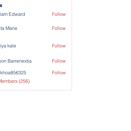
s
liam Edward
Follow
ita Mane
Follow
iya kale
Follow
son Barrenextia
Follow
nkhoa856325
Follow
a856325
 Members (256)