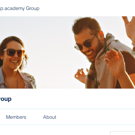
ep.academy Group
roup
Members
About