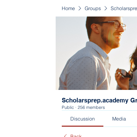
Home
Groups
Scholarspr
Scholarsprep.academy G
Public
·
256 members
Discussion
Media
Back