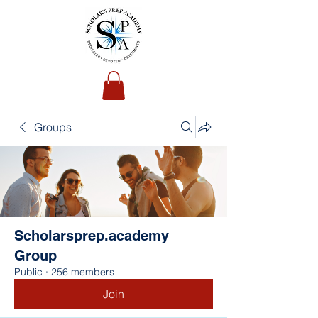
Groups
Scholarsprep.academy
Group
Public
·
256 members
Join