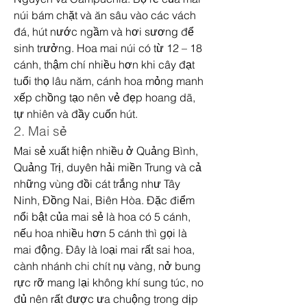
núi bám chặt và ăn sâu vào các vách 
đá, hút nước ngầm và hơi sương để 
sinh trưởng. Hoa mai núi có từ 12 – 18 
cánh, thậm chí nhiều hơn khi cây đạt 
tuổi thọ lâu năm, cánh hoa mỏng manh 
xếp chồng tạo nên vẻ đẹp hoang dã, 
tự nhiên và đầy cuốn hút.
2. Mai sẻ
Mai sẻ xuất hiện nhiều ở Quảng Bình, 
Quảng Trị, duyên hải miền Trung và cả 
những vùng đồi cát trắng như Tây 
Ninh, Đồng Nai, Biên Hòa. Đặc điểm 
nổi bật của mai sẻ là hoa có 5 cánh, 
nếu hoa nhiều hơn 5 cánh thì gọi là 
mai động. Đây là loại mai rất sai hoa, 
cành nhánh chi chít nụ vàng, nở bung 
rực rỡ mang lại không khí sung túc, no 
đủ nên rất được ưa chuộng trong dịp 