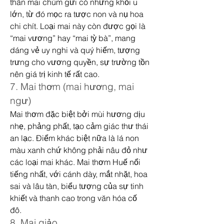
thân mai chùm gửi có những khối u 
lớn, từ đó mọc ra tược non và nụ hoa 
chi chít. Loại mai này còn được gọi là 
“mai vương” hay “mai tỳ bà”, mang 
dáng vẻ uy nghi và quý hiếm, tượng 
trưng cho vương quyền, sự trường tồn 
nên giá trị kinh tế rất cao.
7. Mai thơm (mai hương, mai 
ngư)
Mai thơm đặc biệt bởi mùi hương dịu 
nhẹ, phảng phất, tạo cảm giác thư thái 
an lạc. Điểm khác biệt nữa là lá non 
màu xanh chứ không phải nâu đỏ như 
các loại mai khác. Mai thơm Huế nổi 
tiếng nhất, với cánh dày, mắt nhặt, hoa 
sai và lâu tàn, biểu tượng của sự tinh 
khiết và thanh cao trong văn hóa cố 
đô.
8. Mai giảo