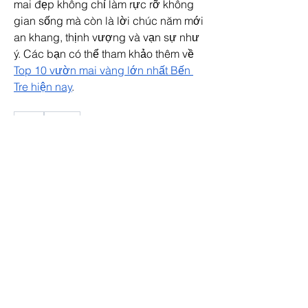
mai đẹp không chỉ làm rực rỡ không 
gian sống mà còn là lời chúc năm mới 
an khang, thịnh vượng và vạn sự như 
ý. Các bạn có thể tham khảo thêm về 
Top 10 vườn mai vàng lớn nhất Bến 
Tre hiện nay
.
0
0
6
Write a comment...
About
Welcome to the group! You can
connect with other members, ge
...
Read more