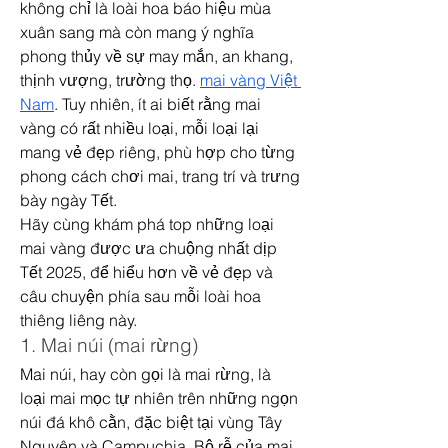
không chỉ là loài hoa báo hiệu mùa 
xuân sang mà còn mang ý nghĩa 
phong thủy về sự may mắn, an khang, 
thịnh vượng, trường thọ. 
mai vàng Việt 
Nam
. Tuy nhiên, ít ai biết rằng mai 
vàng có rất nhiều loại, mỗi loại lại 
mang vẻ đẹp riêng, phù hợp cho từng 
phong cách chơi mai, trang trí và trưng 
bày ngày Tết.
Hãy cùng khám phá top những loại 
mai vàng được ưa chuộng nhất dịp 
Tết 2025, để hiểu hơn về vẻ đẹp và 
câu chuyện phía sau mỗi loài hoa 
thiêng liêng này.
1. Mai núi (mai rừng)
Mai núi, hay còn gọi là mai rừng, là 
loại mai mọc tự nhiên trên những ngọn 
núi đá khô cằn, đặc biệt tại vùng Tây 
Nguyên và Campuchia. Bộ rễ của mai 