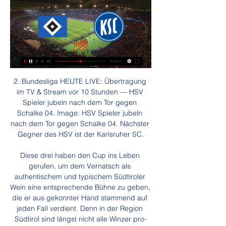
2. Bundesliga HEUTE LIVE: Übertragung im TV & Stream vor 10 Stunden — HSV Spieler jubeln nach dem Tor gegen Schalke 04. Image: HSV Spieler jubeln nach dem Tor gegen Schalke 04. Nächster Gegner des HSV ist der Karlsruher SC.

Diese drei haben den Cup ins Leben gerufen, um dem Vernatsch als authentischem und typischem Südtiroler Wein eine entsprechende Bühne zu geben, die er aus gekonnter Hand stammend auf jeden Fall verdient. Denn in der Region Südtirol sind längst nicht alle Winzer pro-Vernatsch eingestellt.

Wien – Der VSV hat am Sonntag mit dem 8:4 beim Dornbirner EC den vierten Erfolg in seinem fünften Match der Erste Bank Eishockey-Liga gefeiert und sich auf den zweiten Rang verbessert. Red Bull Salzburg führt mit einem Spiel mehr zwei Punkte vor den Villachern und drei vor den Graz 99ers …

Fussball heute live: HSV vs. KSC Übertragung im TV & vor 5 Stunden — Du findest die HSV – Karlsruhe Übertragung im TV exklusiv bei Sky. Den HSV – Karlsruhe Live-Stream gibt es folglich bei WOW. Wenn du HSV ...

Am Samstag um 16 Uhr spielt der SC Brühl zuhause im Paul-Grüninger-Stadion gegen die AC Bellinzona. Zurzeit belegen die Tessiner. 4. Oktober 2019.. Nach der Niederlage gegen den Aufsteiger Etoile Carouge hatten die Brühler einiges gut zu machen und siegten schliesslich verdient mit. 31. August 2019.

Schauen Sie sich mal die Infografik für das Spiel Jönköpings Södra vs IK Brage an - Sporticos.com ist ein Webservice, der Spieltagsprognosen in einer attraktiven Form von Infografiken präsentiert. Cookies policy This website uses cookies for constant improvement of functioning of the service.

pm Ferndorf. Einmal noch alles reinwerfen, einmal noch 60 Minuten volle Power und Konzentration – dann steht die wohlverdiente Pause bevor. Insgesamt 17 Wochen haben die Zweitliga-Handballer des.

Ganser trat 2001 eine Stelle bei der Denkfabrik Avenir Suisse an. Zwei Jahre später trennte man sich von ihm, weil er bei seinen Vorgesetzten mit Verschwörungstheorien Aufsehen erregte und weil man das Prestige und die Glaubwürdigkeit des Thinktanks nicht schädigen wollte. Anschliessend war er kurzzeitig an der ETH Zürich tätig.

Koch und Kozek hatten zu Beginn die besten Gelegenheiten für die Klagenfurter. Nach einer Viertelstunde war es Weihager, der die erste Strafe des Spiels ausfasste, die Gäste blieben aber ungefährlich und vergaben auch ihr 27.. Graz 99ers feiert knappen Auswärtssieg bei Fehervar.

HC Pustertal - Eishockey, Italien. Deutsch; English; Français; Español; Polski; Русский. Fussball; Tennis; Basketball; Eishockey; Handball; Volleyball

Karlsruher SC gegen Hamburger SV: 2. Bundesliga heute 07.08.2023 — Spieltag der 2. Fußball-Bundesliga empfängt der Karlsruher SC den Hamburger SV. So sehen Sie die Partie im TV und im Stream. Karlsruhe – In der ...

Aufstellung | FC Juniors OÖ - Wattens | 10.05.2019 – Holen Sie sich die neuesten Nachrichten, Ergebnisse, Spielpläne, Video-Highlights und mehr von Sky Sport

Nachdem alles angerichtet ist und morgen Abend mit dem Schlager RAPID gegen Salzburg die 46. Saison der Österreichischen Fußball-Bundesliga angepfiffen wird, anbei bitte noch die letzten Daten und Fakten: SK Rapid Wien – FC Red Bull Salzburg Freitag, 26.07.2019, 20:45 Uhr, Allianz Stadion (live bei Sky), Schiedsrichter Alexander Harkam.

Dort entdeckte Red Bull bei Spielen der U7 sein Talent. Heuer im Frühjahr fragte Red Bull wieder um Lukas an – erfolgreich. Schwere Entscheidung Unter anderem kickte der junge Überflieger nun bereits gegen Sturm Graz, Rapid Wien, Admira, London Fulham, Werder Bremen, Karlsruhe, Red Bull Leipzig und Slovan Bratislava.

HSV vs. KSC, Übertragung: 2. Bundesliga heute live im TV 16.04.2022 — HSV vs. KSC, Übertragung: 2. Bundesliga heute live im TV, Livestream und Liveticker. Von Marko Brkic. 16. April 2022 - 07:30 Uhr.

29.08.02, 00:00 Uhr Stehe weiterhin auf der Matte Salih Sahin ist in hiesigen Ringer-Kreisen kein Unbekannter. Zusammen mit seinen zwei Brüdern Murat und Erol wechselte er vor zehn Jahren von.

August um 17.00 Uhr gegen die zweite Mannschaft des Grasshoppers Club Zürich. Ein optimaler Gegner, um erfolgreich in die neue Saison zu starten! Auch infrastrukturell tut sich etwas auf dem Seefeld. Ein neuer Kunstrasen muss her, da der alte Teppich bereits fast 15 Jahre auf dem Buckel hat.

Erlebe USC Münster - Ladies in Black Aachen (Münster) Tickets in Münster: Veranstaltungsinfos Tickets Termine - meinestadt.de. Rubrik auswählen. Münster Schön, dass du da bist. Sag uns bitte kurz, in welchem Ort du suchst. Ort auswählen Veranstaltungen.

2. Bundesliga live: KSC - HSV Übertragung im TV & Stream 03.08.2023 — KSC - HSV live im TV und Stream: 2. Bundesliga heute live sehen! Alle Infos zur Karlsruher SC - Hamburger SV Übertragung im TV & Stream.

Für ein Torfestival sorgten die SCP07-Kicker im ersten Testspiel zur Vorbereitung auf die Bundesliga-Saison 2019/2020. Beim A-Kreisligisten VfB Salzkotten siegten die Paderborner vor 1.500 Zuschauern mit 20:0 (7:0). Gleich drei Mal trugen sich Neuzugang Cauly Oliveira Souza und Ben Zolinski in die Torschützenliste ein.

Adler Mannheim Ergebnisse und Ansetzungen - Verfolgen Sie Adler Mannheim Live Ergebnisse, Ergebnisse, Ansetzungen und Match Details auf Scoreboard.com.

FC Breitenrain . Meisterschaft Promotion League / - / - Spielnummer 105960 Sandreutenen, Münsingen - Hauptplatz Mo 11.11.2019 20:15 FC Münsingen - FC Köniz. FC Thun Berner Oberland II (2. Int.) Trainingsspiele Spielnummer 711330 Sandreutenen, Münsingen - Kunststoffrasenplatz Fr …

2. Liga: So sehen Sie heute HSV gegen KSC im TV & Stream 06.08.2023 — Karlsruher SC – Hamburger SV live im TV & Stream. Das Zweitliga-Duell der beiden Klubs läuft am Sonntag beim Streaming-Anbieter WOW (Anzeige) ...

HSV (Hamburger SV) vs. KSC (Karlsruher SC): TV, LIVE- vor 2 Stunden — Das Spiel Hamburger SV gegen den Karlsruher SC läuft im LIVE-STREAM bei Sky Go. Bei Sky Go können Sky-Kunden mit dem Bundesliga-Paket das ...

Hannover 96 vs. Arminia Bielefeld Tipp Analyse . 6. Spieltag in der zweiten Bundesliga. Ein Spiel, daß eigentlich nur Remis ausgehen kann. Absteiger 96 bisher eher enttäuschend mit einer 1-3-1 Bilanz unterwegs, das dürfte aber eine Folge des großen Personalumbruchs sein, 18 …

Eigentlich ein klares Ding für uns. Von 17 Spielen konnte Augsburg 2 für sich entscheiden, während 10 Siege für uns zu Buche stehen. Leider ist aber ein Augsburger Sieg davon aus der letzten.

Karlsruher SC – HSV live: Wer zeigt die Zweitligapartie 06.08.2023 — Zweiter Spieltag in der 2. Liga. So sehen Sie Karlsruhe gegen Hamburg live im TV und Stream.

Die Fußball-Landesliga Westfalen ist seit der Saison 2012/13 die dritthöchste Spielklasse des Fußball- und Leichtathletik-Verbandes Westfalen im Männerfußball und ist auf der siebthöchsten Ebene des deutschen Ligasystems angesiedelt.

Flughafenmitarbeiter transportieren die Gepäckstücke der Fluggäste von der Gepäckförderanlage ins Flugzeug und wieder zurück zur Gepäckausgabe. Flugbegleiter und Piloten gelangen vom Flughafen aus zu den einzelnen Flugzeugen. In der Schweiz werden von den Flughäfen Genf, Zürich, Basel und Bern einige Stellenangebote bei Jobscout24.

Elf Ligaspiele waren die Steirer seither ungeschlagen. Leon Ilic (21.) und Valentin Grubeck (63.) sorgten für eine 2:0-Führung der Juniors. Lafnitz gelang durch Thorsten Schriebl nur noch der Anschlusstreffer (79.). Für Lafnitz geht es am Dienstag mit dem Nachtragsspiel gegen Spitzenreiter Wattens weiter. Zum Abschluss der 17.

HSV vs. Karlsruher SC: Wer zeigt / überträgt Hamburger vor 4 Stunden — In diesem Artikel erfahrt Ihr, wo Ihr das Duell im TV und Livestream verfolgen könnt. Der HSV trifft heute auf den KSC. © getty. HSV vs ...

HSV gegen KSC im live Welcher Se | Daily Motivation Tips vor 27 Minuten — HSV gegen KSC im live Welcher Se | Mingo Makes It Potte Group 28 Januar 2024 Livestream-TV Seinen letzten Sieg gegen den HSV feierte der KSC ...

Bremen darf nach dem 1:0-Sieg in Hoffenheim weiter von Europa träumen. Die TSG hatte zwar mehr vom Spiel, Werder schlug allerdings einmal eiskalt durch Johannes Eggestein zu. In der zweiten.

Übertragung des 2. Liga-Spiels heute im Free-TV & Stream 03.09.2022 — HSV gegen KSC: Gibt es einen kostenlosen Stream? Für das Spiel zwischen dem HSV und dem KSC wird es einen kostenlosen Live-Stream geben. Auf ...

Kölner Haie - Adler Mannheim DEL - 5 Januar 2018 DEL - Erleben Sie das Eishockey-Spiel zwischen Kölner Haie und Adler Mannheim im LIVE-Scoring bei Eurosport.de.

Tor für Nürnberg Ice Tigers, 1:0 durch Brandon Segal Die Hausherren gehen früh in Führung! Über Umwege kommt der Puck im Drittel der Roosters zu Philippe Dupuis. Der bindet mehrere Gegenspieler und legt dann super ab, so dass Segal freie Bahn hat.

. WER SINGT DAS? Viele haben mich gefragt, wer die Person ist, die dieses Lied singt, manche wundern sich warum es nicht in 100%ig perfektem Deutsch gesungen wurde. Ich erlaube mir nun, euch diese Frage zu beantworten: Diese Person lebt und wohnt auf den Nördlichen Mariannen, einem Inselstaat der zu den USA gehört und sich westlich.

Die SCL Tigers gewinnen zum vierten Mal in Folge in der Liga gegen die Rapperswil-Jona Lakers und können so mit einem ''Bagel'' (6:0!) brutal Revanche nehmen für die Niederlage im Cup-Halbfinal an gleicher Stätte vor zwei Tagen. Das Heimteam hat ganz offensichtlich den Kater nach den Feierlichkeiten des Finaleinzuges noch nicht überwunden.

Die MT Melsungen und die HSG Wetzlar stehen sich zum 25. Mal in der “stärksten Liga der Welt” gegenüber. Einem Derby angemessen: Die Rothenbach-Halle ist.

KSC vs. HSV live: 2. Bundesliga heute im TV und LIVE- 06.08.2023 — Die Partie Karlsruher SC (KSC) vs. Hamburger SV (HSV) startet heute live um 13.30 Uhr im Wildparkstadion von Karlsruhe. Im Duell Nord vs. Süd ...

Spieltags steht unter besonderen Vorzeichen. In der langen Vereinsgeschichte der Fortuna gelang dem Klub noch nie ein Sieg gegen die Wölfe – weder in der 1. noch in der 2. Bundesliga. Der VfL ist in dieser Spielzeit