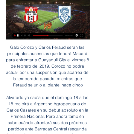
Galo Corozo y Carlos Feraud serán las principales ausencias que tendrá Macará para enfrentar a Guayaquil City el viernes 8 de febrero del 2019. Corozo no podrá actuar por una suspensión que acarrea de la temporada pasada, mientras que Feraud se unió al plantel hace cinco

Alvarado ya sabía que el domingo 18 a las 18 recibirá a Argentino Agropecuario de Carlos Casares en su debut absoluto en la Primera Nacional. Pero ahora también sabe cuándo afrontará sus dos próximos partidos ante Barracas Central (segunda fecha) y Deportivo Morón (tercera), según el programa oficializado este sábado por las.

De cara a las eliminatorias al Mundial de Qatar 2022, no solo crece la expectativa por los partidos de Perú, sino también lo harán los ingresos por las transmisiones. Y es que por estos derechos ahora se pagará US$ 40 millones. Manuel Rangel, gerente comercial y de marketing de la Federación

PSV Eindhoven Heerenveen resultado partido en directo (y ver en vivo online video streaming en directo) comienza el 23.11.2019. a las 17:30 (Hora UTC) en Philips Stadion, Eindhoven…

Echa un vistazo a nuestras ofertas de albergues para mochileros. Haz tu reserva en hostels y hostales juveniles para viajeros de todo el mundo.

Sportivo Ameliano - General Caballero Jlm Sportivo Ameliano General Caballero Jlm marcadores en directo (y ver en vivo gratis video streaming en directo) comienza el 4 ago 2023 a las 19:00 (Hora UTC) ...

Independiente Medellín y Atlético Nacional disputarán el partido más atractivo del día sábado en Colombia. Y desde ya, nuestros apostadores podrán seguir todas las emociones de este cotejo correspondiente a la fecha 10ª gracias al análisis que presenta a continuación OddsShark.

DURANGO.- Jonathan del Campo bateó de 4-4 incluyendo cuadrangular y empujó siete carreras para comandar la emboscada de los Generales de Durango sobre los Piratas de Campeche al son de 12 por 8, al abrir serie en el estadio “Francisco Villa” de Durango. Del Campo tuvo su mejor actuación del 2018 con la …

Club General Caballero Jlm - Club Sportivo Ameliano ¿Dónde ver Club General Caballero Jlm vs Club Sportivo Ameliano en directo? Sigue los siguientes pasos para que puedas divertirte y ver gratis online el ...

San Francisco - Alianza: Listas de transmisión en vivo (TV, streaming en vivo, radio). Nosotros nos esforzamos en proporcionar los detalles más cercanos y detallados posibles sobre cada transmisión, sin embargo, los horarios de las transmisiones están sujetos a cambios sin previo aviso.

General Caballero JLM vs Sportivo Ameliano stream General Caballero JLM contra Sportivo Ameliano - septiembre 9, 2023 - Listados de TV y transmisión en línea en vivo, Resultados en vivo, Noticias y videos ...

Enrique De La Villa. nº C.XXXXXX del ICAM, comunica a este colegio que ha llevado a cabo los tramites necesarios para la domiciliación directa de las cuotas colegiales y en su momento ha remitido la “Orden de domiciliación de adeudo directo SEPA" debidamente cumplimentada y firmada.

Laura, escort, dulce escultural, sexy cariñosa. Atractiva masajista profesional con medidas perfectas y manos gloriosas que te haran setir el placer mas

Por Margarita, Juan Mejías y Derwin Ramírez anotaron 22 puntos cada uno. Mañana se celebrará el segundo partido de la serie, y de la temporada para Panteras de Miranda. El partido será a las 8:00 pm y el equipo lo dará todo en la cancha para llevarse la serie y regresar a casa con récord positivo.

Información: El resultado Deportivo Morón vs. Defensores de Belgrano de Fútbol de Argentina se muestra en tiempo real. Si la transmisión en vivo y en directo no se encuentra disponible, el resultado será actualizado apenas finalice el partido.

Tuvieron que pasar 12 años para que los Leones de Yucatán se vuelvan a proclamar campeones de la Liga Mexicana de Béisbol, al dar cuenta de los Sultanes de Monterrey, a los que vencieron en el séptimo y definitivo juego con marcador de 4-3. Y …

Ameliano: marcadores en directo, resultados y partidos General Caballero JLM - Sportivo Ameliano, 08.03. Sportivo Ameliano transmisión del contenido o del anuncio a su dispositivo. Lista de proveedores IAB ...

Ruidoso, sucio y pirata , pero no hay tanta inseguridad. Adolff Flores Febrero 21, 2013. Un asko!!!!! Carlos Morales Julio 24. Evita tomar el metro a partir de las 6:00 PM.. metro universidad (línea 3) coyoacán address • metro universidad (línea 3) coyoacán • estación metro universidad coyoacán •

Como Moverte Radio Taxi Dirección: José Alsina 157 Teléfono: 4429223 Colectivos Urbanos LINEA 2 Ramal A Hospital - Barberan SALE: Desde supercemento y R11 hasta el B° Carpincho Macho, R11 hasta calle Lestani B° Barberan, hasta Cataratas del Iguazu B° Raota, Av. Isla Malvinas B° Itali, R11, Av.. 25 de... Continuar Leyendo

[EN VIVO VER PARTIDO##] Ver Tacuary Sportivo 7 ago 2023 — Cómo y dónde ver Guaireña contra Sportivo Luqueño((EN VIVO!!! )) En directo General Caballero JLM Sportivo LuqGeneral Caballero JLM vs. Sportivo ...

Sportivo Ameliano vs General Caballero JLM Partido Sportivo Ameliano vs General Caballero JLM - Paraguay. División Profesional (11/24/2023): Marcador en vivo, retransmisión, estadísticas y resultados ...

Sportivo Ameliano 0-1 Gral. Caballero | Fecha 21 torneo 4:30Your browser can't play this video. Learn more General Caballero JLM 2-1 Tacuary | Fecha 1 | Torneo Apertura Paraguay 2024.

General Caballero vs Sportivo Ameliano Live We are updating match commentary for General Caballero vs Sportivo Ameliano live in real time. Lineups. We are updating team formations and line-ups for General ...

Boca venció a Godoy Cruz y se metió en cuartos de la Supercopa Argentina. El "Xeneize" se impuso 3-2 al "Tomba", con un gran partido de Wanchope Ábila, que marcó dos de los tantos..

Universidad Católica vs. Santiago Morning - 14 November 2012 - Soccerway. Bahasa - Indonesia; Chinese (simplified) Deutsch; English - Australia; English - Canada; English - Ghana; English - International; English - Ireland; English - Kenya; English - Malaysia; English - Nigeria; English - Nordics;

Deportivo Pasto derrotó 2-1 a Junior de Barranquilla en el estadio Municipal de Ipiales, encuentro válido por la apertura de la fecha 17 de la Liga Águila, de esta manera el equipo volcánico se acercó al grupo de los ocho, aunque aún falta que se termine la fecha. Lea también: Colombia jugó

Empresa asociada con la Liga Mexicana del Pacífico para la transmisión en exclusiva de las temporadas de invierno, la empresa realiza un magno esfuerzo para llevar a millones de hogares de México, Venezuela, Puerto Rico, República Dominicana y algunas regiones de los Estadios Unidos las incidencias del serial caribeño que se lleva a cabo.

Inicio Fútbol en VIVO FUTBOL INTERNET Deportivo Santani vs Nacional Asunción En VIVO 29/10/2018 FUTBOL INTERNET Deportivo Santani vs Nacional Asunción En …

El goleador de Togo saltó como Cristiano alguna vez, y le sacó una cabeza a los defensores de Benin. Igualmente, su selección perdió 2-1 y se quedó afuera de la Copa de África. Corría el minuto 22 cuando el silbante sancionó una fuerta falta en los linderos de un área, por lo que se acercó

- El defensor central Gabriel Díaz renovó contrato con el Club hasta el 30/6/21 y fue cedido a préstamo con cargo y con opción a Patronato de Paraná hasta el 30/6/20.. Partido: Ferro Carril Oeste - Defensor Sporting (Uruguay) Día y Hora: Martes 8/10, 18.40 hs.

Ver U. de Chile vs Colo Colo En vivo y en directo a las 12:00 horas sábado 18 de Mayo 2019 por CDF Premium, CDF HD y CDF Estadio. En vivo Online.. Audax Italiano vs. Curicó Unido, 17:30 horas. Estadio Bicentenario de La Florida. Related Posts ¿En qué puesto está Chile de la FIFA este 2019?

Sportivo Ameliano: Resultados en vivo, partidos y tablas General Caballero JLM. 13:30. Sp Ameliano · Copa de Primera. Paraguay. 10/02/2024 Ver todos los resultadosVer todo el Fixture. Copa de Primera - Posiciones. J ...

Alianza Lima enfrentará a Carlos A. Mannucci sin Kevin Quevedo. El entrenador Pablo Bengoechea decidió no incluir al atacante en la lista de convocados para el partido del viernes, correspondiente a la fecha 12 del Torneo Clausura de la Liga 1.

Convocatoria para el Almería - UCAM Murcia. Viajan todos los jugadores disponibles. 25 Febrero 2017. Tweet Widget; Share on Facebook; Francisco se lleva a Almería a todos los jugadores disponibles: Biel Ribas, Tekio, Góngora, Fran Pérez, Hugo Álvarez, Basha, Jona, Collantes, Nono, Cedrick, Escalona,.

Talleres de Córdoba festejó esta tarde en el Mario Alberto Kempes al superar por 3 a 1 a River Plate en el amistoso de la Copa BBVA Banco Francés, un encuentro que sirvió para no perder ritmo durante el parate de la Superliga por la fecha FIFA y en el que ambos equipos aprovecharon para probar jugadores que habitualmente no son titulares.

VER Real Madrid vs Leganes EN VIVO GRATIS VER AQUI EN DIRECTO ONLINE PARTIDO Y VER GRAITES TRANSMISION HOY en ^Español=tv,hoy(LEVANTE VS ESPANYOL) real madrid vs leganes en vivo online directv sports por la co... Real Madrid visita a Leganés en el estadio Municipal de Butarque por el duelo de ida de los cuartos de final de la Copa del Rey.

Morón. Morón. 4 mayo. El municipio conmemoró el hundimiento del Crucero Belgrano. El jefe comunal Lucas Ghi encabezó el acto junto a personalidades de la comunidad moronense y familiares de caídos en Malvinas. Recordaron los treinta años del. Detalle de la asistencia a los vecinos y de la línea de créditos del Banco Provincia. Morón.

(((VER EN LÍNEA<))) Ver Sportivo Ameliano General Caballero 9 sept 2023 — (VER EN LÍNEA<))) Ver Sportivo Ameliano General Caballero JLM en vivo minuto a minuto 23 noviembre 2023 9 sept 2023 — Sportivo Ameliano ...

Restaurante Venezuela Nutritiva “Corazón Llanero” deleitó con Alimentos 4S a apureños. Prensa INN Apure.-El pasado viernes en la noche, con la concentración de miles de personas, en la avenida Carabobo de la ciudad de San Fernando en el estado Apure, se llevó a cabo el event