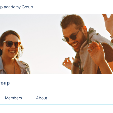
ep.academy Group
roup
Members
About