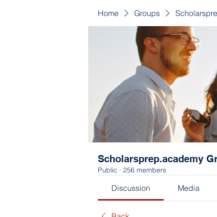
Home
Groups
Scholarspr
Scholarsprep.academy G
Public
·
256 members
Discussion
Media
Back