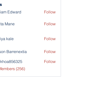
s
liam Edward
Follow
ita Mane
Follow
iya kale
Follow
son Barrenextia
Follow
nkhoa856325
Follow
a856325
 Members (256)