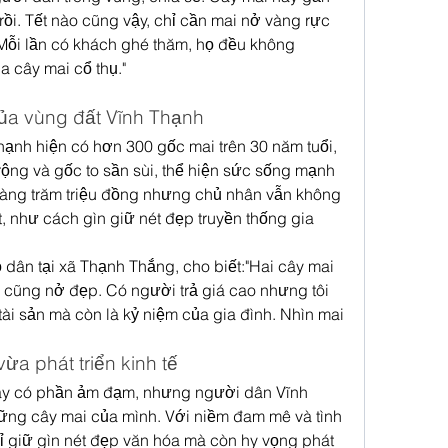
rồi. Tết nào cũng vậy, chỉ cần mai nở vàng rực 
 Mỗi lần có khách ghé thăm, họ đều không 
a cây mai cổ thụ."
ủa vùng đất Vĩnh Thạnh
hạnh hiện có hơn 300 gốc mai trên 30 năm tuổi, 
rộng và gốc to sần sùi, thể hiện sức sống mạnh 
àng trăm triệu đồng nhưng chủ nhân vẫn không 
, như cách gìn giữ nét đẹp truyền thống gia 
 dân tại xã Thạnh Thắng, cho biết:"Hai cây mai 
o cũng nở đẹp. Có người trả giá cao nhưng tôi 
tài sản mà còn là kỷ niệm của gia đình. Nhìn mai 
ừa phát triển kinh tế
ay có phần ảm đạm, nhưng người dân Vĩnh 
ững cây mai của mình. Với niềm đam mê và tình 
 giữ gìn nét đẹp văn hóa mà còn hy vọng phát 