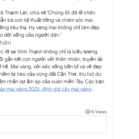
 Thạnh Lợi, chia sẻ:"Chúng tôi đã tổ chức 
n bà con kỹ thuật trồng và chăm sóc mai, 
rường tiêu thụ. Hy vọng mai không chỉ làm đẹp 
o đời sống của người dân."
nhiên
rỡ tại Vĩnh Thạnh không chỉ là biểu tượng 
 gắn kết con người với thiên nhiên, truyền tải 
hế hệ. Mai vàng, với sức sống bền bỉ và vẻ đẹp 
 niềm tự hào của vùng đất Cần Thơ, thu hút du 
m nhận sự ấm áp của xuân miền Tây. Các bạn 
án mai vàng 2025, định giá cây mai vàng
.
8 Views