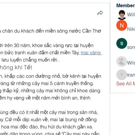
Member
Wil
Nik
níu chân du khách đến miền sông nước Cần Thơ
i trên 30 năm, khoe sắc vàng rực tại huyện 
son
n bức tranh xuân đậm chất miền Tây, 
mai vàng 
g lưu luyến chẳng muốn rời.
Wil
hông khí Tết
tra
, khắp các con đường nhỏ, bờ kênh tại huyện 
trankho
àng từ những cây mai 5 cánh truyền thống. 
See All
thập kỷ, những cây mai không chỉ khoe dáng 
ềm hy vọng về một năm mới bình an, thịnh 
ùng đều có ít nhất một cây mai trong sân nhà, 
. Cứ mỗi dịp xuân về, mai lại bung nở đồng 
 hoa mai độc đáo, thu hút du khách gần xa.
i dân trong vùng, chia sẻ:"Cây mai này gắn 