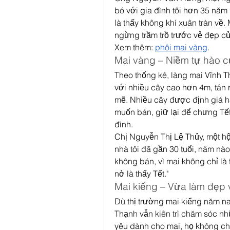
bó với gia đình tôi hơn 35 năm 
là thấy không khí xuân tràn về.
ngừng trầm trồ trước vẻ đẹp củ
Xem thêm: 
phôi mai vàng
.
Mai vàng – Niềm tự hào c
Theo thống kê, làng mai Vĩnh T
với nhiều cây cao hơn 4m, tán 
mẽ. Nhiều cây được định giá h
muốn bán, giữ lại để chưng Tết
đình.
Chị Nguyễn Thị Lệ Thủy, một hộ
nhà tôi đã gần 30 tuổi, năm nà
không bán, vì mai không chỉ là 
nở là thấy Tết."
Mai kiểng – Vừa làm đẹp v
Dù thị trường mai kiểng năm n
Thạnh vẫn kiên trì chăm sóc nh
yêu dành cho mai, họ không chỉ