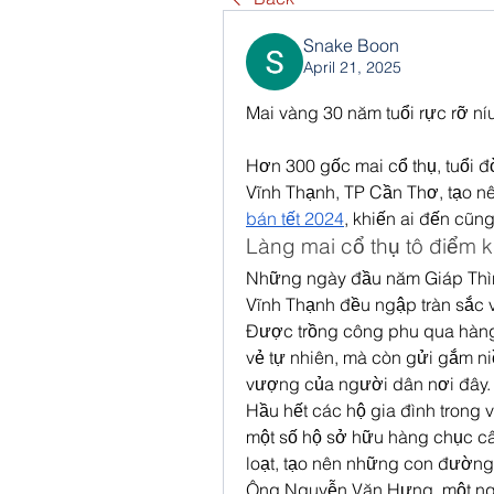
Snake Boon
April 21, 2025
Mai vàng 30 năm tuổi rực rỡ 
Hơn 300 gốc mai cổ thụ, tuổi đờ
Vĩnh Thạnh, TP Cần Thơ, tạo nê
bán tết 2024
, khiến ai đến cũn
Làng mai cổ thụ tô điểm k
Những ngày đầu năm Giáp Thìn
Vĩnh Thạnh đều ngập tràn sắc v
Được trồng công phu qua hàng 
vẻ tự nhiên, mà còn gửi gắm ni
vượng của người dân nơi đây.
Hầu hết các hộ gia đình trong v
một số hộ sở hữu hàng chục cây
loạt, tạo nên những con đường
Ông Nguyễn Văn Hưng, một ngườ