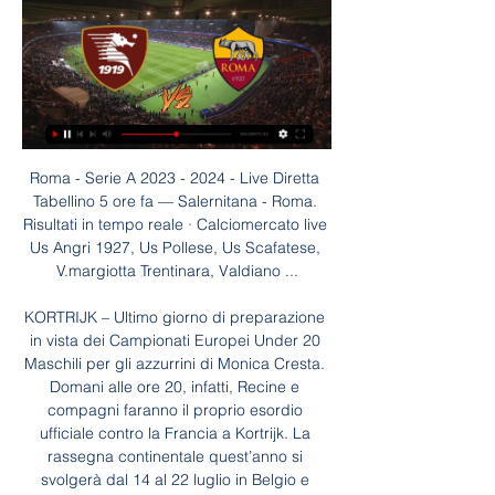
Roma - Serie A 2023 - 2024 - Live Diretta Tabellino 5 ore fa — Salernitana - Roma. Risultati in tempo reale · Calciomercato live Us Angri 1927, Us Pollese, Us Scafatese, V.margiotta Trentinara, Valdiano ...

KORTRIJK – Ultimo giorno di preparazione in vista dei Campionati Europei Under 20 Maschili per gli azzurrini di Monica Cresta. Domani alle ore 20, infatti, Recine e compagni faranno il proprio esordio ufficiale contro la Francia a Kortrijk. La rassegna continentale quest’anno si svolgerà dal 14 al 22 luglio in Belgio e Olanda e sarà.

Laura Forgia in lacrime durante la trasmissione di Rai 2 I fatti vostri con Giancarlo Magalli. Dopo tutte le liti con Adriana Volpe (guarda i loro scontri: VIDEO ), che Forgia ha sostituito, però stavolta il conduttore non c’entra. È il regista Michele Guardì a bacchettare i conduttori in diretta per un errore.

Virtus Francavilla-Bari: probabili formazioni delle due squadre Dopo il pari casalingo contro la Reggina, il Bari cerca di conquistare nuovamente i tre punti contro la squadra della Virtus Francavilla, in quello che si preannuncia un derby pugliese ricco di spunti. Ma il Bari deve tornare a vincere se vuole cominciare a pensare al primato, e […]

C’è così chi ha deciso di sospendere lo sciopero e altri che, invece, lo hanno proclamato. È il caso di Fisascat e Filcams con gli operai dell’indotto ex Ilva in prima linea ad incrociare le braccia, per un intero turno di lavoro. Teleregione

Scacco al re: Daniele Capecchi presenta il suo libro alla Volta dei Menchi martedì 21 agosto 21 Agosto 2018 - di Marco Tortelli Trascorso ferragosto, Barga torna ad essere città che legge con un nuovo incontro letterario proposto da “ Il Circolo “, sigla che sintetizza la collaborazione fra Unitre Barga , Cento Lumi , Circolo Acli e Tralerighe , con il patrocinio del Comune di Barga .

Pallacanestro Reggiana - via Martiri della Bettola, 47, 42123 Reggio Nell Emilia - Rated 4.6 based on 52 Reviews "Max, grandissimo e bella gestione della...

Salernitana Vs Roma: risultati in diretta, formazioni e testa Salernitana - Roma (29/01) in Italy Serie A. Ottieni l'anteprima della partita con risultati in diretta, formazioni, statistiche, testa a testa e molto ...

Segui in diretta l’esordio dell’Italia di coach Gianlorenzo Blengini in World Cup. Gli azzurri, che si presentano nel torneo con una formazione sperimentale infarcita di giovani, affrontano il Giappone padrone di casa nella prima giornata della manifestazione.

Europeo U18: l’Italia si sbarazza 82-64 della Russia e vola ai Quarti! 2017-08-02 2017-08-02 Mattia Mastrofini Troppa Italia per la Russia, gli azzurri vincono 82-64.

Oggi 4 ottobre gli alunni dell'ITI LUCARELLI e del LICEO SCIENTIFICO GALILEI di Benevento partecipano. Continua.. 4 ottobre 2019. L’ ITI Lucarelli partecipa all’EXPO-SCIENCES International Abu Dhabi. Il Milset Expo-Sciences International. Questo sito utilizza cookie per fornirti servizi in linea con le tue preferenze.

Sabato sera alle 21,45 Bulgaria e Italia si affronteranno al Vasil Levski Stadium di Sofia per le qualificazioni agli Europei 2016. I precedenti tra le due nazioni sono 17 con gli azzurri che hanno vinto 9 partite segnando un totale di 30 gol. 6 sono invece i pareggi mentre solo 2 i successi dei Bulgari.

La partita tra Slovenia e Repubblica Ceca avrà luogo il 24.01.2018, alle ore 14:00. Luogo di incontro che sembra eccitante è Varaždin Arena . L’incontro ha luogo nell’ambito delle partite di: Campionato europeo, Pallamano. La trasmissione in tv è prevista per il canale ORF Sport Plus, RTL Croatia, Sport 2, MRT 1, TV2, Sport TV5, Sport 1.

Presentato dal Centro Mediterraneo delle Arti e dal MiBact con la collaborazione di Heliconia, Giovedì 8 Marzo presso l’Auditorium Parco della Musica /Sala Petrassi, andrà in scena 50 ANNI E SONO ANCORA MIA, interpretato da Maria Letizia Gorga e scritto e diretto da Pino Ammendola. L’attrice e

Warm up | Salernitana-Roma | Serie A TIM 2023/24 - YouTube YouTube YouTube YouTube Serie A 2 giorni fa 2 giorni fa

Stasera si giocherà Inter-Juventus, alle 20:45, allo stadio Giuseppe Meazza a San Siro. È una partita della settima giornata di Serie A, una delle più attese e tradizionalmente combattute di tutto il campionato.

US Salernitana - AS Roma in diretta - Calcio 14 ago 2022 — La partita tra US Salernitana e AS Roma avrà luogo il 8/14/2022, alle ore 11:45 AM. Luogo di incontro che sembra eccitante è Stadio Arechi .

La Linea 4 prevede un percorso più breve e ferma in stazioni prettamente cittadine. Attraversa il cuore di Valencia trasversalmente e prevede la stazione più vicina al centro storico, Pont de Fusta. Infine, è utilizzata dai turisti che voglio andare lungo le spiagge.

US Salernitana - Roma: Oggi in diretta streaming e TV US Salernitana vs. Roma è un evento imminente di Calcio che avrà luogo il giorno 27 gen alle ore 17:30. Dettagli dell'evento.

bikkembergs fossombr. - olympia agnonese cesenatico chimicart - luco canistro civitanovese - santegidiese forli dilettantistica - santarcangelo miglianico - atletico trivento renato curi angolana - jesina rimini 1912 - bojano sambenedettese 2009 - real rimini teramo - recanatese venafro - atessa val di sangro. 9 gennaio 2011 ore 14.30

Forte del 2-1 conquistato in rimonta nel match d’andata giocato all’Amsterdam ArenA, in una gara in realtà dominata in lungo e in largo dall’Ajax, il Real Madrid ritrova gli olandesi nella gara di ritorno degli ottavi di finale di Champions League. In palio c’è l’accesso ai quarti di finale della competizione e, di conseguenza, all.

In linea di massima questi servizi richiedono la sottoscrizione di un abbonamento dal costo indicativo di 10 euro mensili, ma in certi casi puoi acquistare anche la visione del singolo evento, che costa davvero pochi euro.. Brescia Inter Streaming: dove vederla;

Diretta streaming Eredivisie. Ancora in corsa per la promozione in Serie A anche l’Hellas Verona di Fabio Grosso, attualmente al sesto posto con 48 punti: i gialloblù giocheranno con Benevento, Livorno e Foggia in casa, con Pescara e Cittadella in trasferta.

Nel settimo turno di campionato si affrontano nel derby del Rastrello il Siena e la Pistoiese. Bianconeri reduci dalla prima affermazione stagionale contro il Prato, arancioni dal tris inflitto alla Carrarese. PRIMO TEMPO. Siena in maglia bianconera, Pistoiese in tenuta arancione. Ha inizio l’incontro con pallone calciato dai padroni di casa

Atalanta Milan Streaming gratis e diretta tvle statistiche Calcio News calcionews24 com atalanta milan streaming gratis e diretta tv serie a 20 16 min fa Atalanta Milan Streaming gratis e diretta tvcome. Atalanta Milan In Diretta Streaming ha aggiornato la sua immagine di copertina.

Per la terza volta torna Leonardo Acori torna sulla panchina del Rimini. Avversario il Sud Tirol dell'allievo Paolo Bravo, oggi Direttore Sportivo della...

15° BENEVENTO 3,5. 15° SPEZIA 3,5. 17° SALERNITANA 2,5. 18° CITTADELLA 0. 18° COSENZA 0. 18° FROSINONE 0 *1 punto per ogni Under 21 schierato (dall'inizio o a gara in corso), o,5 punti per ogni Under 21 portato in panchina e non sceso in campo

N. 067 A2 SOLO I MIGLIORI DIVENTANO L’OFFERTA PREMIUM 30% SCONTO ® SUL RETRO DEL VOLANTINO + a soli € 4,95 Marcello Simoni IL MONASTERO DELLE OMBRE PERDUTE S L’OFFERTA LIBRO LIBRO ALAFAIR BURKE e IL PRESIDENTE È SCOMPARSO james patterson bill clinton

US Salernitana vs AS Roma Testa a testa Le squadre di calcio US Salernitana e AS Roma hanno giocato 5 partite dal 2021. Tra di loro, US Salernitana ha vinto - partite (Goal totali 5, PPG 1.0), ...

Salernitana-Roma: le probabili formazioni e dove vedere la 3 giorni fa — Salernitana-Roma: le probabili formazioni e dove vedere la partita in tv e in diretta streaming. Dubbio in porta per De Rossi con Rui ...

Domenica 6 maggio L'ultima giornata dell'edizione 2018 del Festival sarà quella di Eleonora Abbagnato che nella tarda mattinata incontrerà adulti e bambini al Teatro del Giglio e alla sera concluderà il Festival con un gala insieme al Corpo di ballo del Teatro dell'Opera di Roma.

Calcio: Salernitana Risultati in diretta, Calendario, Risultati Salernitana. 3. 0. 03.12.2023. P. Salernitana. Lazio. 2. 1. 25.11.2023. V. Mostra più incontri. Programma. ITALIASerie A. Salernitana. Roma. 29.01. 11:45.

(Dal 6 all'7 dicembre 2007). Convegno "Una sola Rivoluzione Nonviolenta Federalista Laica Liberale per Europa Medio-Oriente Mediterraneo... e oltre!", registrato …

US Salernitana - AS Roma - Tana dei Lupi - Forum | Page 1 12 ore fa — Topic: 22. Giornata: US Salernitana - AS Roma, Posts: 0, Last Post: Jan 28, 2024 - 4:41 PM hours.

Gelateria Come il Latte, Roma: su TripAdvisor trovi 2.168 recensioni imparziali su Gelateria Come il Latte, con punteggio 4,5 su 5 e al n.86 su 11.976 ristoranti a Roma.

Serie C, Avellino–Teramo 2-0. Decidono Micovschi e Karic. AVELLINO – Vittoria dell'Avellino sul Teramo, per due reti a zero. Gli irpini di Ignoffo si impongono con una rete per tempo: nella prima frazione Micovschi sblocca il risultato, Karic raddoppia nella ripresa.

Bologna-Roma streaming e dove vedere la partita in tv: i giallorossi di Fonseca sono pronti a dare ancora una volta spettacolo. La novità dell’ultima ora è che Zaniolo non sarà titolare nella partita contro il Bologna, ma lascerà spazio a Kluivert nella formazione iniziale. Una scelta

AS Roma - sito ufficiale Biglietti, squadre, calendari, shopping, foto, interviste esclusive: tutto quello che c'è da sapere sul mondo dei giallorossi.

Le gare di qualificazione delle categoria Rescue Line Under14 e Under 19, aperte agli studenti degli Istituti superiori della regione, si terranno al Palazzo delle Esposizioni di Empoli ed è in questa occasione che saranno selezionate le squadre che parteciperanno alle finali nazionali e successivamente alla gara mondiale.

Pronostico Brescia - Cittadella: probabili risultati, formazioni, quote e diretta streaming. Studio completo del match Brescia - Cittadella di Serie B sotto ogni punto di vi